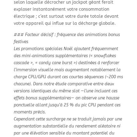
selon laquelle décrocher un jackpot géant ferait
exploser instantanément votre consommation
électrique ; c’est surtout votre durée totale devant
votre appareil qui influe sur la décharge globale.
### Facteur décisif : fréquence des animations bonus
festives
Les promotions spéciales Noël ajoutent fréquemment
des mini‑animations supplémentaires (« snowflakes
cascade », « candy cane burst ») destinées à renforcer
l’immersion visuelle mais augmentant notablement la
charge CPU/GPU durant ces courtes séquences (~200 ms
chacune). Dans notre étude comparative entre deux
versions identiques du même slot —l’une incluant ces
effets bonus supplémentaires— on observe une hausse
ponctuelle allant jusqu’à 25 % du pic CPU pendant ces
moments précis.
Cependant cette surcharge ne se traduit jamais par une
augmentation substantielle du rendement aléatoire ni
par une élévation sensible du montant potentiel du