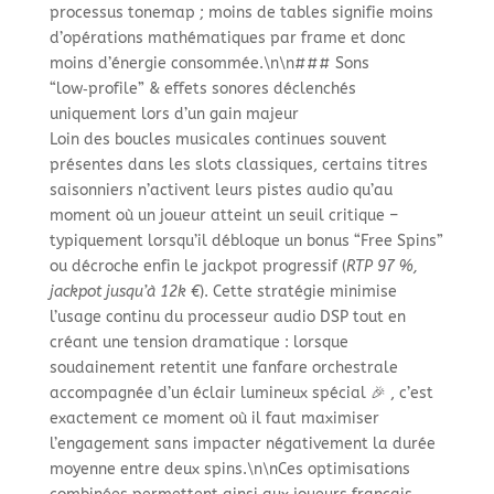
processus tonemap ; moins de tables signifie moins
d’opérations mathématiques par frame et donc
moins d’énergie consommée.\n\n### Sons
“low‑profile” & effets sonores déclenchés
uniquement lors d’un gain majeur
Loin des boucles musicales continues souvent
présentes dans les slots classiques, certains titres
saisonniers n’activent leurs pistes audio qu’au
moment où un joueur atteint un seuil critique –
typiquement lorsqu’il débloque un bonus “Free Spins”
ou décroche enfin le jackpot progressif (
RTP 97 %,
jackpot jusqu’à 12k €
). Cette stratégie minimise
l’usage continu du processeur audio DSP tout en
créant une tension dramatique : lorsque
soudainement retentit une fanfare orchestrale
accompagnée d’un éclair lumineux spécial 🎉 , c’est
exactement ce moment où il faut maximiser
l’engagement sans impacter négativement la durée
moyenne entre deux spins.\n\nCes optimisations