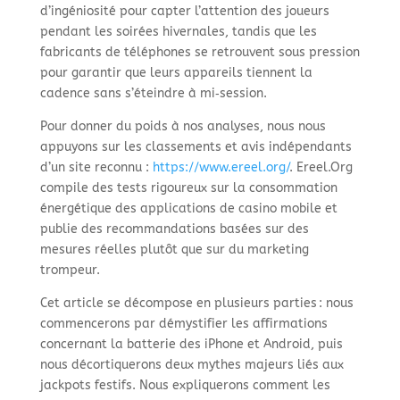
d’ingéniosité pour capter l’attention des joueurs
pendant les soirées hivernales, tandis que les
fabricants de téléphones se retrouvent sous pression
pour garantir que leurs appareils tiennent la
cadence sans s’éteindre à mi‑session.
Pour donner du poids à nos analyses, nous nous
appuyons sur les classements et avis indépendants
d’un site reconnu :
https://www.ereel.org/
. Ereel.Org
compile des tests rigoureux sur la consommation
énergétique des applications de casino mobile et
publie des recommandations basées sur des
mesures réelles plutôt que sur du marketing
trompeur.
Cet article se décompose en plusieurs parties : nous
commencerons par démystifier les affirmations
concernant la batterie des iPhone et Android, puis
nous décortiquerons deux mythes majeurs liés aux
jackpots festifs. Nous expliquerons comment les