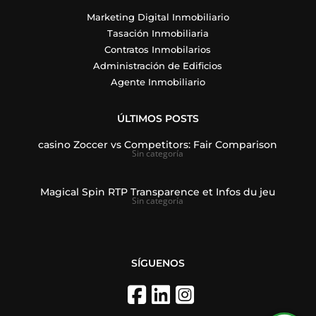
Marketing Digital Inmobiliario
Tasación Inmobiliaria
Contratos Inmobilarios
Administración de Edificios
Agente Inmobiliario
ÚLTIMOS POSTS
casino Zoccer vs Competitors: Fair Comparison
Sin categoría
Magical Spin RTP Transparence et Infos du jeu
Sin categoría
SÍGUENOS