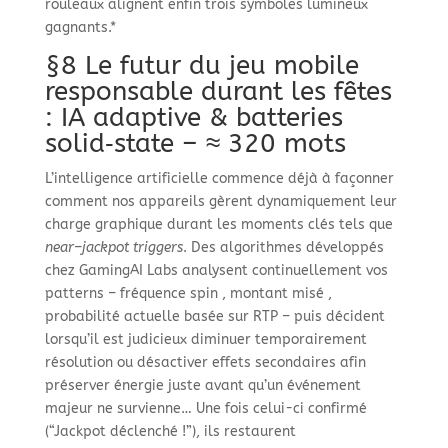
rouleaux alignent enfin trois symboles lumineux
gagnants.*
§8 Le futur du jeu mobile
responsable durant les fêtes
: IA adaptive & batteries
solid‑state – ≈ 320 mots
L’intelligence artificielle commence déjà à façonner
comment nos appareils gèrent dynamiquement leur
charge graphique durant les moments clés tels que
near–jackpot triggers
. Des algorithmes développés
chez GamingAI Labs analysent continuellement vos
patterns – fréquence spin , montant misé ,
probabilité actuelle basée sur RTP – puis décident
lorsqu’il est judicieux diminuer temporairement
résolution ou désactiver effets secondaires afin
préserver énergie juste avant qu’un événement
majeur ne survienne… Une fois celui-ci confirmé
(“Jackpot déclenché !”), ils restaurent