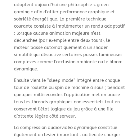
adoptent aujourd’hui une philosophie « green
gaming » afin d’allier performance graphique et
sobriété énergétique. La première technique
courante consiste à implémenter un rendu adaptatif
: lorsque aucune animation majeure n’est
déclenchée (par exemple entre deux tours), le
moteur passe automatiquement à un shader
simplifié qui désactive certaines passes lumineuses
complexes comme l’occlusion ambiante ou le bloom
dynamique.
Ensuite vient le “sleep mode” intégré entre chaque
tour de roulette ou spin de machine à sous ; pendant
quelques millisecondes l’application met en pause
tous les threads graphiques non essentiels tout en
conservant l’état logique du jeu grâce à une file
d’attente légère côté serveur.
La compression audio/vidéo dynamique constitue
également un levier important : au lieu de charger