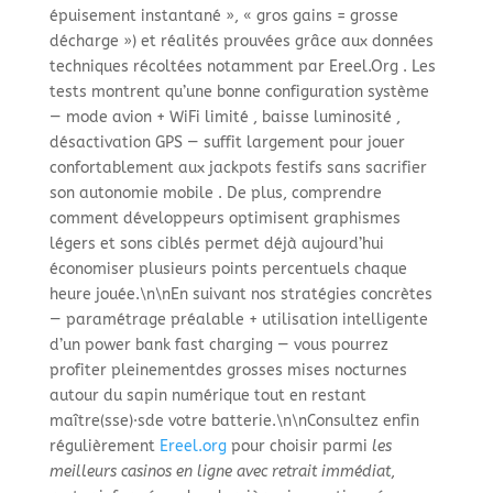
épuisement instantané », « gros gains = grosse
décharge ») et réalités prouvées grâce aux données
techniques récoltées notamment par Ereel.Org . Les
tests montrent qu’une bonne configuration système
— mode avion + Wi­Fi limité , baisse luminosité ,
désactivation GPS — suffit largement pour jouer
confortablement aux jackpots festifs sans sacrifier
son autonomie mobile . De plus, comprendre
comment développeurs optimisent graphismes
légers et sons ciblés permet déjà aujourd’hui
économiser plusieurs points percentuels chaque
heure jouée.\n\nEn suivant nos stratégies concrètes
— paramétrage préalable + utilisation intelligente
d’un power bank fast charging — vous pourrez
profiter pleinementdes grosses mises nocturnes
autour du sapin numérique tout en restant
maître(sse)·s​de votre batterie.\n\nConsultez enfin
régulièrement
Ereel.org
pour choisir parmi
les
meilleurs casinos en ligne avec retrait immédiat
,