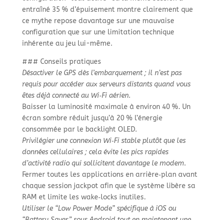
entraîné 35 % d’épuisement montre clairement que
ce mythe repose davantage sur une mauvaise
configuration que sur une limitation technique
inhérente au jeu lui-même.
### Conseils pratiques
Désactiver le GPS dès l’embarquement ; il n’est pas
requis pour accéder aux serveurs distants quand vous
êtes déjà connecté au Wi‑Fi aérien.
Baisser la luminosité maximale à environ 40 %. Un
écran sombre réduit jusqu’à 20 % l’énergie
consommée par le backlight OLED.
Privilégier une connexion Wi‑Fi stable plutôt que les
données cellulaires ; cela évite les pics rapides
d’activité radio qui sollicitent davantage le modem.
Fermer toutes les applications en arrière‑plan avant
chaque session jackpot afin que le système libère sa
RAM et limite les wake‑locks inutiles.
Utiliser le “Low Power Mode” spécifique à iOS ou
“Battery Saver” sous Android tout en maintenant une