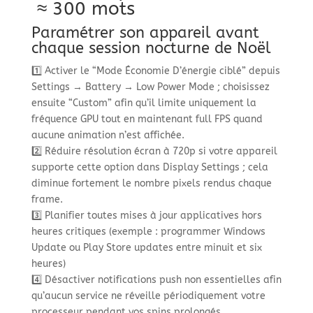
≈ 300 mots
Paramétrer son appareil avant
chaque session nocturne de Noël
1️⃣ Activer le “Mode Économie D’énergie ciblé” depuis
Settings → Battery → Low Power Mode ; choisissez
ensuite “Custom” afin qu’il limite uniquement la
fréquence GPU tout en maintenant full FPS quand
aucune animation n’est affichée.
2️⃣ Réduire résolution écran à 720p si votre appareil
supporte cette option dans Display Settings ; cela
diminue fortement le nombre pixels rendus chaque
frame.
3️⃣ Planifier toutes mises à jour applicatives hors
heures critiques (exemple : programmer Windows
Update ou Play Store updates entre minuit et six
heures)
4️⃣ Désactiver notifications push non essentielles afin
qu’aucun service ne réveille périodiquement votre
processeur pendant vos spins prolongés.