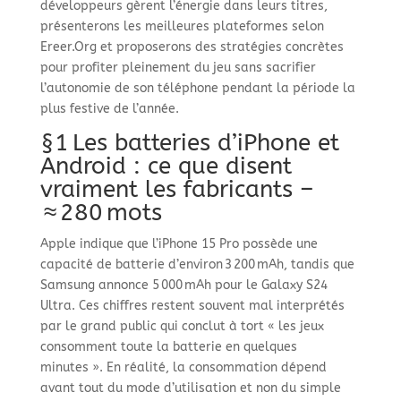
développeurs gèrent l’énergie dans leurs titres,
présenterons les meilleures plateformes selon
Ereer.Org et proposerons des stratégies concrètes
pour profiter pleinement du jeu sans sacrifier
l’autonomie de son téléphone pendant la période la
plus festive de l’année.
§1 Les batteries d’iPhone et
Android : ce que disent
vraiment les fabricants –
≈ 280 mots
Apple indique que l’iPhone 15 Pro possède une
capacité de batterie d’environ 3 200 mAh, tandis que
Samsung annonce 5 000 mAh pour le Galaxy S24
Ultra. Ces chiffres restent souvent mal interprétés
par le grand public qui conclut à tort « les jeux
consomment toute la batterie en quelques
minutes ». En réalité, la consommation dépend
avant tout du mode d’utilisation et non du simple