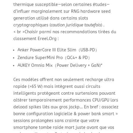
thermique susceptible—selon certaines études—
d’influer marginalement sur RNG hardware seed
generation utilisé dans certains slots
cryptographiques (
caution juridique toutefois
) .
< br >Choisir parmi nos recommandations tirées du
classement Ereel.Org :
Anker PowerCore III Elite Slim（USB‑PD）
Zendure SuperMini Pro（QC4+ & PD）
AUKEY Omnia Mix（Power Delivery + GaN)*
Ces modèles offrent non seulement recharge ultra
rapide (>65 W) mais intègrent aussi circuits
intelligents protégeant contre surtensions pouvant
altérer temporairement performances CPU/GPU lors
deload spikes liés aux gros jackp… En bref : associez
bonne configuration logicielle & power bank smart =
sessions prolongées sans crainte que votre
smartphone tombe raide mort juste avant que vos