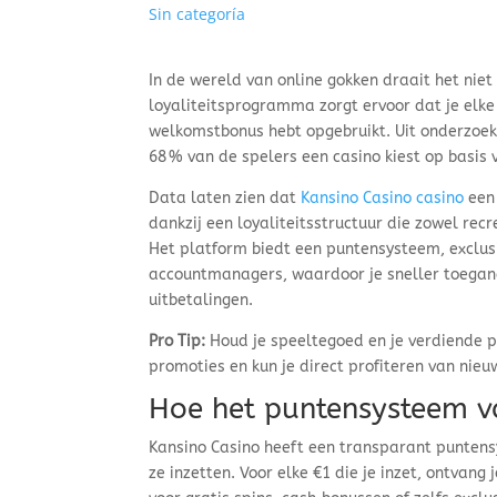
Sin categoría
In de wereld van online gokken draait het niet
loyaliteitsprogramma zorgt ervoor dat je elke 
welkomstbonus hebt opgebruikt. Uit onderzoek
68 % van de spelers een casino kiest op basis
Data laten zien dat
Kansino Casino casino
een 
dankzij een loyaliteitsstructuur die zowel recr
Het platform biedt een puntensysteem, exclusi
accountmanagers, waardoor je sneller toegang 
uitbetalingen.
Pro Tip:
Houd je speeltegoed en je verdiende pu
promoties en kun je direct profiteren van nieu
Hoe het puntensysteem v
Kansino Casino heeft een transparant puntens
ze inzetten. Voor elke €1 die je inzet, ontvang