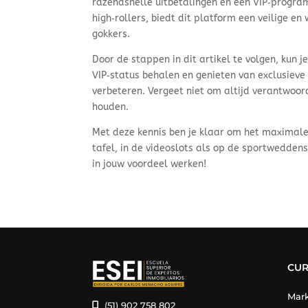
razendsnelle uitbetalingen en een VIP‑program
high‑rollers, biedt dit platform een veilige 
gokkers.
Door de stappen in dit artikel te volgen, kun 
VIP‑status behalen en genieten van exclusieve 
verbeteren. Vergeet niet om altijd verantwoord
houden.
Met deze kennis ben je klaar om het maximale
tafel, in de videoslots als op de sportwedde
in jouw voordeel werken!
CU
Mark
(51) 902 758 802