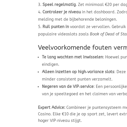
Speel regelmatig
. Zet minimaal €20 per dag
Controleer je niveau
in het dashboard. Zodra 
melding met de bijbehorende beloningen.
Ruil punten in
voordat ze vervallen. Gebruik
populaire videoslots zoals
Book of Dead
of
Sta
Veelvoorkomende fouten verm
Te lang wachten met inwisselen
: Hoewel pun
eindigen.
Alleen inzetten op high‑variance slots
: Deze
minder consistent punten verzamelt.
Negeren van de VIP‑service
: Een persoonlijk
van je speeltegoed en het claimen van verb
Expert Advice:
Combineer je puntensysteem m
Casino. Elke €10 die je op sport zet, levert ex
hoger VIP‑niveau stijgt.