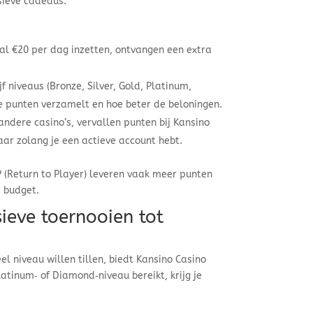
usieve cadeaus.
al €20 per dag inzetten, ontvangen een extra
f niveaus (Bronze, Silver, Gold, Platinum,
je punten verzamelt en hoe beter de beloningen.
l andere casino’s, vervallen punten bij Kansino
aar zolang je een actieve account hebt.
 (Return to Player) leveren vaak meer punten
e budget.
ieve toernooien tot
el niveau willen tillen, biedt Kansino Casino
atinum‑ of Diamond‑niveau bereikt, krijg je