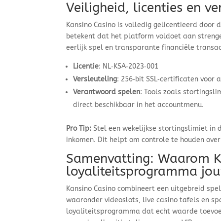
Veiligheid, licenties en 
Kansino Casino is volledig gelicentieerd door 
betekent dat het platform voldoet aan streng
eerlijk spel en transparante financiële transac
Licentie
: NL‑KSA‑2023‑001
Versleuteling
: 256‑bit SSL‑certificaten voor
Verantwoord spelen
: Tools zoals stortingsli
direct beschikbaar in het accountmenu.
Pro Tip:
Stel een wekelijkse stortingslimiet in 
inkomen. Dit helpt om controle te houden over
Samenvatting: Waarom Ka
loyaliteitsprogramma jou
Kansino Casino combineert een uitgebreid spe
waaronder videoslots, live casino tafels en 
loyaliteitsprogramma dat echt waarde toevoeg