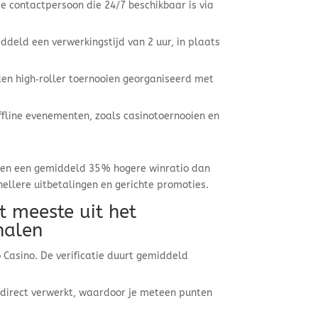
de contactpersoon die 24/7 beschikbaar is via
ddeld een verwerkingstijd van 2 uur, in plaats
rden high‑roller toernooien georganiseerd met
offline evenementen, zoals casinotoernooien en
ben een gemiddeld 35 % hogere winratio dan
nellere uitbetalingen en gerichte promoties.
t meeste uit het
halen
o Casino. De verificatie duurt gemiddeld
direct verwerkt, waardoor je meteen punten