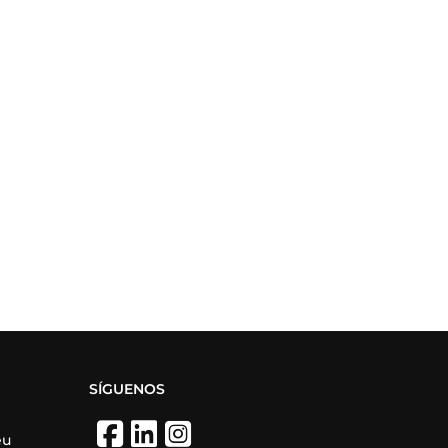
SÍGUENOS
eu