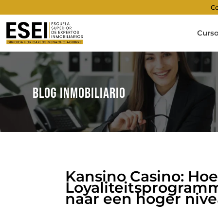
Co
Curs
BLOG INMOBILIARIO
Kansino Casino: Hoe
Loyaliteitsprogram
naar een hoger nivea