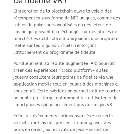
de fidélité VR ?
L’intégration de la blockchain ouvre la voie à des
récompenses sous forme de NFT uniques, comme des
tables de poker personnalisées ou des jetons de
casino qui peuvent être échangés sur des places de
marché. Ces actifs offrent aux joueurs une propriété
réelle sur leurs gains virtuels, renforçant
l’attachement au programme de fidélité.
Parallèlement, la réalité augmentée (AR) pourrait
créer des expériences « cross‑platform » où les
joueurs consultent leurs points de fidélité via une
application mobile tout en jouant à des machines à
sous en VR. Cette hybridation permettrait de toucher
un public plus large, notamment les utilisateurs de
smartphones qui ne possèdent pas de casque VR.
Enfin, les événements sociaux avancés – concerts
virtuels, matchs de sport en streaming avec des
paris en direct, ou festivals de jeux – seront de