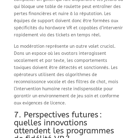
qui bloque une table de roulette peut entraîner des
pertes financières et nuire à la réputation. Les
équipes de support doivent donc être formées aux
spécificités du hardware VR et capables d’intervenir
rapidement via des tickets en temps réel.
La modération représente un autre volet crucial.
Dans un espace où les avatars interagissent
vocalement et par texte, les comportements
toxiques doivent être détectés et sanctionnés. Les
opérateurs utilisent des algorithmes de
reconnaissance vocale et des filtres de chat, mais
l’intervention humaine reste indispensable pour
garantir un environnement de jeu sain et conforme
aux exigences de licence.
7. Perspectives futures :
quelles innovations
attendent les programmes