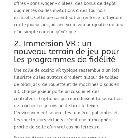
offres « sans wager » ciblées, des bonus de dépôt
augmentés ou des invitations à des tournois
exclusifs. Cette personnalisation renforce la loyauté,
car le joueur perçoit une vraie valeur ajoutée au lieu
d’un simple cadeau générique.
2. Immersion VR : un
nouveau terrain de jeu pour
les programmes de fidélité
Une salle de casino VR typique ressemble à un loft
futuriste où les avatars circulent autour de tables
de blackjack, de roulette et de machines à sous en
3D. Chaque joueur porte un casque et des
contrôleurs haptiques qui reproduisent la sensation
de toucher les jetons ou de tirer le levier.
L’environnement sonore, les lumières pulsantes et
les spectateurs virtuels créent une atmosphère
proche de celle d’un vrai casino terrestre.