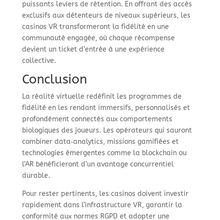
puissants leviers de rétention. En offrant des accès
exclusifs aux détenteurs de niveaux supérieurs, les
casinos VR transformeront la fidélité en une
communauté engagée, où chaque récompense
devient un ticket d’entrée à une expérience
collective.
Conclusion
La réalité virtuelle redéfinit les programmes de
fidélité en les rendant immersifs, personnalisés et
profondément connectés aux comportements
biologiques des joueurs. Les opérateurs qui sauront
combiner data‑analytics, missions gamifiées et
technologies émergentes comme la blockchain ou
l’AR bénéficieront d’un avantage concurrentiel
durable.
Pour rester pertinents, les casinos doivent investir
rapidement dans l’infrastructure VR, garantir la
conformité aux normes RGPD et adopter une