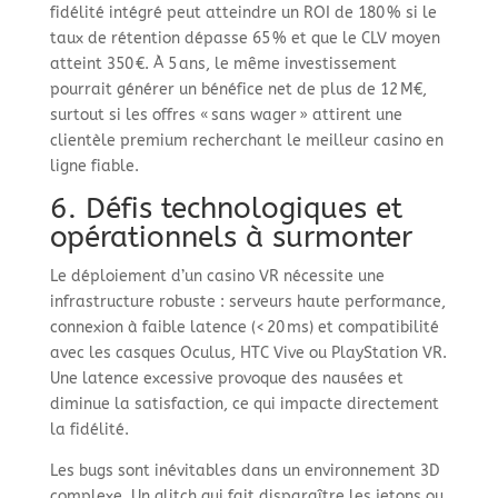
fidélité intégré peut atteindre un ROI de 180 % si le
taux de rétention dépasse 65 % et que le CLV moyen
atteint 350 €. À 5 ans, le même investissement
pourrait générer un bénéfice net de plus de 12 M€,
surtout si les offres « sans wager » attirent une
clientèle premium recherchant le meilleur casino en
ligne fiable.
6. Défis technologiques et
opérationnels à surmonter
Le déploiement d’un casino VR nécessite une
infrastructure robuste : serveurs haute performance,
connexion à faible latence (< 20 ms) et compatibilité
avec les casques Oculus, HTC Vive ou PlayStation VR.
Une latence excessive provoque des nausées et
diminue la satisfaction, ce qui impacte directement
la fidélité.
Les bugs sont inévitables dans un environnement 3D
complexe. Un glitch qui fait disparaître les jetons ou