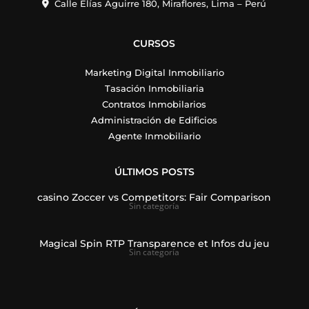
Calle Elías Aguirre 180, Miraflores, Lima – Perú
CURSOS
Marketing Digital Inmobiliario
Tasación Inmobiliaria
Contratos Inmobilarios
Administración de Edificios
Agente Inmobiliario
ÚLTIMOS POSTS
casino Zoccer vs Competitors: Fair Comparison
Sin categoría
Magical Spin RTP Transparence et Infos du jeu
Sin categoría