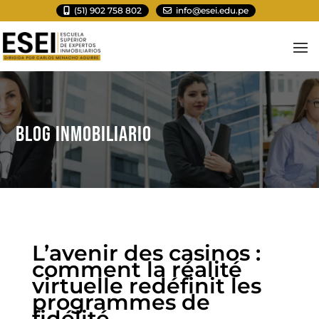
(51) 902 758 802
info@esei.edu.pe
BLOG INMOBILIARIO
L’avenir des casinos :
comment la réalité
virtuelle redéfinit les
programmes de
fidélité