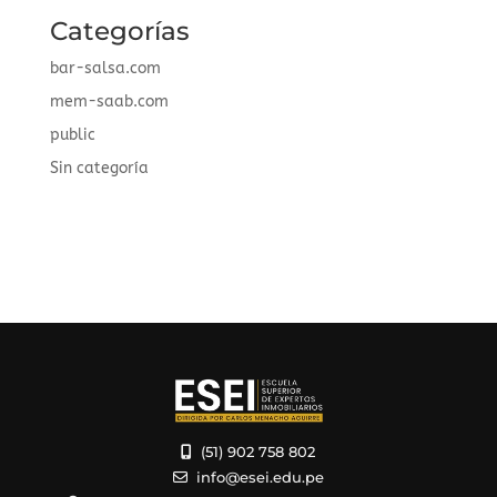
Categorías
bar-salsa.com
mem-saab.com
public
Sin categoría
(51) 902 758 802
info@esei.edu.pe