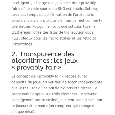
intelligents, héberge des jeux de slots « provably
fair » où le code source du RNG est public. Solana,
avec ses temps de confirmation de l’ordre de la
seconde, convient aux paris en temps réel comme le
live‑dealer. Polygon, en tant que solution layer‑2
d’Ethereum, offre des frais de transaction quasi
nuls, idéaux pour les micro‑stakes et les retraits
instantanés.
2. Transparence des
algorithmes : les jeux
« provably fair »
Le concept de « provably fair » repose sur la
capacité du joueur à vérifier, de façon indépendante,
que le résultat d’une partie n’a pas été altéré. Le
processus s’appuie sur trois éléments : le serveur
seed (généré par le casino), le client seed (choisi par
le joueur) et le nonce (un compteur qui change à
chaque mise).