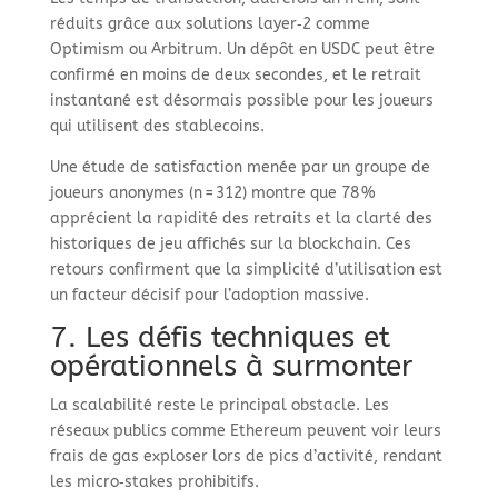
réduits grâce aux solutions layer‑2 comme
Optimism ou Arbitrum. Un dépôt en USDC peut être
confirmé en moins de deux secondes, et le retrait
instantané est désormais possible pour les joueurs
qui utilisent des stablecoins.
Une étude de satisfaction menée par un groupe de
joueurs anonymes (n = 312) montre que 78 %
apprécient la rapidité des retraits et la clarté des
historiques de jeu affichés sur la blockchain. Ces
retours confirment que la simplicité d’utilisation est
un facteur décisif pour l’adoption massive.
7. Les défis techniques et
opérationnels à surmonter
La scalabilité reste le principal obstacle. Les
réseaux publics comme Ethereum peuvent voir leurs
frais de gas exploser lors de pics d’activité, rendant
les micro‑stakes prohibitifs.