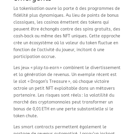
La tokenisation ouvre la porte à des programmes de
fidélité plus dynamiques. Au lieu de points de bonus
classiques, les casinos émettent des tokens qui
peuvent être échangés contre des spins gratuits, des
cash‑back ou même des NFT uniques. Cette approche
crée un écosystème où la valeur du token fluctue en
fonction de l’activité du joueur, incitant à une
participation accrue.
Les jeux « play‑to‑earn » combinent le divertissement
et la génération de revenus. Un exemple récent est
le slot « Dragon’s Treasure », où chaque victoire
octroie un petit NFT exploitable dans un métavers
partenaire. Les risques sont réels : la volatilité du
marché des cryptomonnaies peut transformer un
bonus de 0,01 ETH en une perte substantielle si le
token chute.
Les smart contracts permettent également le
partage de revenus automatisé. Lorsqu’un jackpot