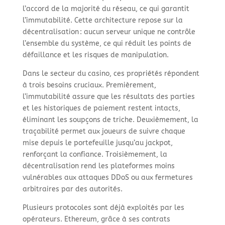
l’accord de la majorité du réseau, ce qui garantit
l’immutabilité. Cette architecture repose sur la
décentralisation : aucun serveur unique ne contrôle
l’ensemble du système, ce qui réduit les points de
défaillance et les risques de manipulation.
Dans le secteur du casino, ces propriétés répondent
à trois besoins cruciaux. Premièrement,
l’immutabilité assure que les résultats des parties
et les historiques de paiement restent intacts,
éliminant les soupçons de triche. Deuxièmement, la
traçabilité permet aux joueurs de suivre chaque
mise depuis le portefeuille jusqu’au jackpot,
renforçant la confiance. Troisièmement, la
décentralisation rend les plateformes moins
vulnérables aux attaques DDoS ou aux fermetures
arbitraires par des autorités.
Plusieurs protocoles sont déjà exploités par les
opérateurs. Ethereum, grâce à ses contrats