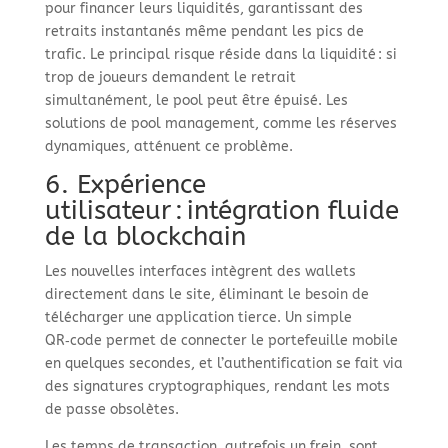
pour financer leurs liquidités, garantissant des
retraits instantanés même pendant les pics de
trafic. Le principal risque réside dans la liquidité : si
trop de joueurs demandent le retrait
simultanément, le pool peut être épuisé. Les
solutions de pool management, comme les réserves
dynamiques, atténuent ce problème.
6. Expérience
utilisateur : intégration fluide
de la blockchain
Les nouvelles interfaces intègrent des wallets
directement dans le site, éliminant le besoin de
télécharger une application tierce. Un simple
QR‑code permet de connecter le portefeuille mobile
en quelques secondes, et l’authentification se fait via
des signatures cryptographiques, rendant les mots
de passe obsolètes.
Les temps de transaction, autrefois un frein, sont