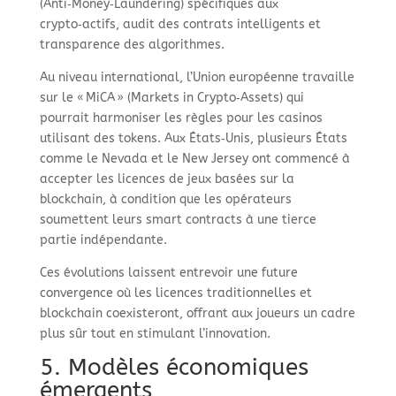
(Anti‑Money‑Laundering) spécifiques aux
crypto‑actifs, audit des contrats intelligents et
transparence des algorithmes.
Au niveau international, l’Union européenne travaille
sur le « MiCA » (Markets in Crypto‑Assets) qui
pourrait harmoniser les règles pour les casinos
utilisant des tokens. Aux États‑Unis, plusieurs États
comme le Nevada et le New Jersey ont commencé à
accepter les licences de jeux basées sur la
blockchain, à condition que les opérateurs
soumettent leurs smart contracts à une tierce
partie indépendante.
Ces évolutions laissent entrevoir une future
convergence où les licences traditionnelles et
blockchain coexisteront, offrant aux joueurs un cadre
plus sûr tout en stimulant l’innovation.
5. Modèles économiques
émergents