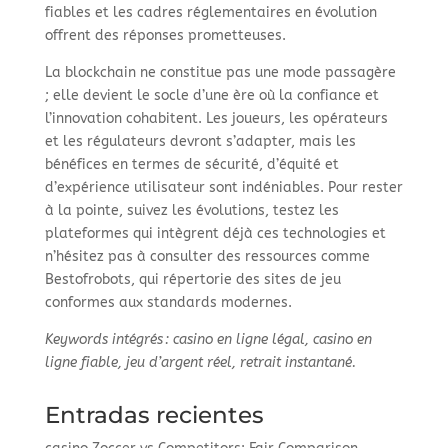
fiables et les cadres réglementaires en évolution
offrent des réponses prometteuses.
La blockchain ne constitue pas une mode passagère
; elle devient le socle d’une ère où la confiance et
l’innovation cohabitent. Les joueurs, les opérateurs
et les régulateurs devront s’adapter, mais les
bénéfices en termes de sécurité, d’équité et
d’expérience utilisateur sont indéniables. Pour rester
à la pointe, suivez les évolutions, testez les
plateformes qui intègrent déjà ces technologies et
n’hésitez pas à consulter des ressources comme
Bestofrobots, qui répertorie des sites de jeu
conformes aux standards modernes.
Keywords intégrés : casino en ligne légal, casino en
ligne fiable, jeu d’argent réel, retrait instantané.
Entradas recientes