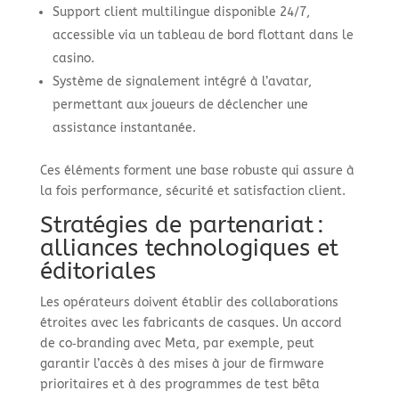
Support client multilingue disponible 24/7,
accessible via un tableau de bord flottant dans le
casino.
Système de signalement intégré à l’avatar,
permettant aux joueurs de déclencher une
assistance instantanée.
Ces éléments forment une base robuste qui assure à
la fois performance, sécurité et satisfaction client.
Stratégies de partenariat :
alliances technologiques et
éditoriales
Les opérateurs doivent établir des collaborations
étroites avec les fabricants de casques. Un accord
de co‑branding avec Meta, par exemple, peut
garantir l’accès à des mises à jour de firmware
prioritaires et à des programmes de test bêta