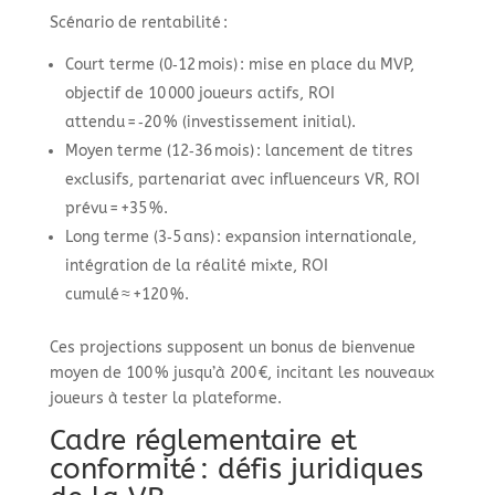
Scénario de rentabilité :
Court terme (0‑12 mois) : mise en place du MVP,
objectif de 10 000 joueurs actifs, ROI
attendu = ‑20 % (investissement initial).
Moyen terme (12‑36 mois) : lancement de titres
exclusifs, partenariat avec influenceurs VR, ROI
prévu = +35 %.
Long terme (3‑5 ans) : expansion internationale,
intégration de la réalité mixte, ROI
cumulé ≈ +120 %.
Ces projections supposent un bonus de bienvenue
moyen de 100 % jusqu’à 200 €, incitant les nouveaux
joueurs à tester la plateforme.
Cadre réglementaire et
conformité : défis juridiques