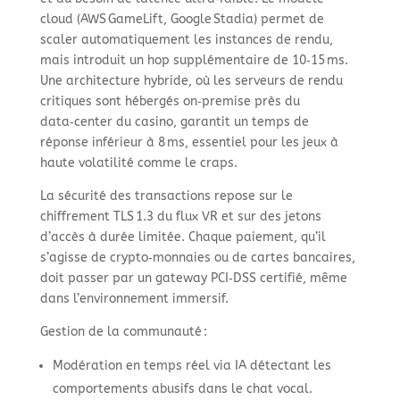
cloud (AWS GameLift, Google Stadia) permet de
scaler automatiquement les instances de rendu,
mais introduit un hop supplémentaire de 10‑15 ms.
Une architecture hybride, où les serveurs de rendu
critiques sont hébergés on‑premise près du
data‑center du casino, garantit un temps de
réponse inférieur à 8 ms, essentiel pour les jeux à
haute volatilité comme le craps.
La sécurité des transactions repose sur le
chiffrement TLS 1.3 du flux VR et sur des jetons
d’accès à durée limitée. Chaque paiement, qu’il
s’agisse de crypto‑monnaies ou de cartes bancaires,
doit passer par un gateway PCI‑DSS certifié, même
dans l’environnement immersif.
Gestion de la communauté :
Modération en temps réel via IA détectant les
comportements abusifs dans le chat vocal.