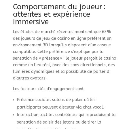
Comportement du joueur :
attentes et expérience
immersive
Les études de marché récentes montrent que 62 %
des joueurs de jeux de casino en ligne préfèrent un
environnement 3D lorsqu’ils disposent d’un casque
compatible. Cette préférence s’explique par la
sensation de « présence » : le joueur perçoit le casino
comme un lieu réel, avec des sons directionnels, des
lumières dynamiques et la possibilité de parler à
d’autres avatars.
Les facteurs clés d’engagement sont :
Présence sociale : salons de poker où les
participants peuvent discuter via chat vocal.
Interaction tactile : contrôleurs qui reproduisent la
sensation de saisir des jetons ou de tirer la