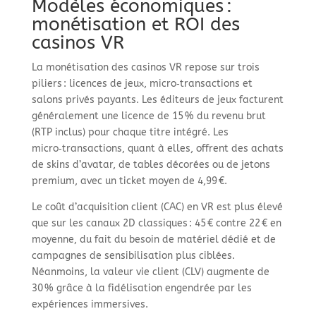
Modèles économiques :
monétisation et ROI des
casinos VR
La monétisation des casinos VR repose sur trois
piliers : licences de jeux, micro‑transactions et
salons privés payants. Les éditeurs de jeux facturent
généralement une licence de 15 % du revenu brut
(RTP inclus) pour chaque titre intégré. Les
micro‑transactions, quant à elles, offrent des achats
de skins d’avatar, de tables décorées ou de jetons
premium, avec un ticket moyen de 4,99 €.
Le coût d’acquisition client (CAC) en VR est plus élevé
que sur les canaux 2D classiques : 45 € contre 22 € en
moyenne, du fait du besoin de matériel dédié et de
campagnes de sensibilisation plus ciblées.
Néanmoins, la valeur vie client (CLV) augmente de
30 % grâce à la fidélisation engendrée par les
expériences immersives.