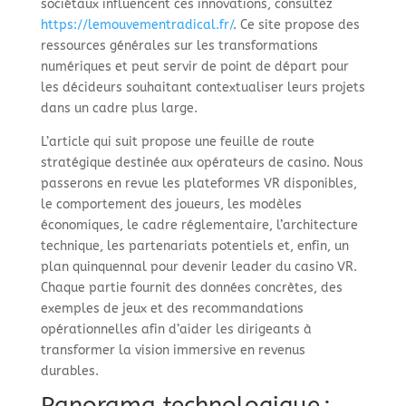
sociétaux influencent ces innovations, consultez
https://lemouvementradical.fr/
. Ce site propose des
ressources générales sur les transformations
numériques et peut servir de point de départ pour
les décideurs souhaitant contextualiser leurs projets
dans un cadre plus large.
L’article qui suit propose une feuille de route
stratégique destinée aux opérateurs de casino. Nous
passerons en revue les plateformes VR disponibles,
le comportement des joueurs, les modèles
économiques, le cadre réglementaire, l’architecture
technique, les partenariats potentiels et, enfin, un
plan quinquennal pour devenir leader du casino VR.
Chaque partie fournit des données concrètes, des
exemples de jeux et des recommandations
opérationnelles afin d’aider les dirigeants à
transformer la vision immersive en revenus
durables.
Panorama technologique :