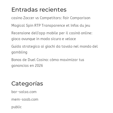
Entradas recientes
casino Zoccer vs Competitors: Fair Comparison
Magical Spin RTP Transparence et Infos du jeu
Recensione dell’app mobile per il casinò online:
gioca ovunque in modo sicuro e veloce
Guida strategica ai giochi da tavolo nel mondo del
gambling
Bonos de Duel Casino: cómo maximizar tus
ganancias en 2026
Categorías
bar-salsa.com
mem-saab.com
public