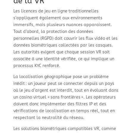
de la VR
Les licences de jeu en ligne traditionnelles
s’appliquent également aux environnements
immersifs, mais plusieurs nuances apparaissent.
Tout d’abord, la protection des données
personnelles (RGPD) doit couvrir les flux vidéo et les
données biométriques collectées par les casques.
Les autorités exigent que chaque session VR soit
associée à une identité vérifiée, ce qui implique un
processus KYC renforcé.
La localisation géographique pose un problème
inédit : un joueur peut se connecter depuis un pays
où le jeu d’argent est interdit, tout en évoluant dans
un casino virtuel « sans frontières ». Les opérateurs
doivent donc implémenter des filtres IP et des
vérifications de localisation en temps réel, tout en
respectant la neutralité du réseau.
Les solutions biométriques compatibles VR, comme