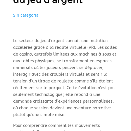
Sin categoría
Le secteur du jeu d’argent connaît une mutation
accélérée grâce à la réalité virtuelle (VR). Les salles
de casino, autrefois limitées aux machines à sous et
aux tables physiques, se transforment en espaces
immersifs où les joueurs peuvent se déplacer,
interagir avec des croupiers virtuels et sentir la
tension d’un tirage de roulette comme s’ils étaient
réellement sur le parquet. Cette évolution n’est pas
seulement technologique ; elle répond à une
demande croissante d’expériences personnalisées,
où chaque session devient une aventure narrative
plutôt qu’une simple mise.
Pour comprendre comment les mouvements