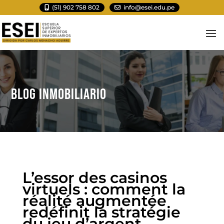
(51) 902 758 802
info@esei.edu.pe
BLOG INMOBILIARIO
L’essor des casinos
virtuels : comment la
réalité augmentée
redéfinit la stratégie
du jeu d’argent