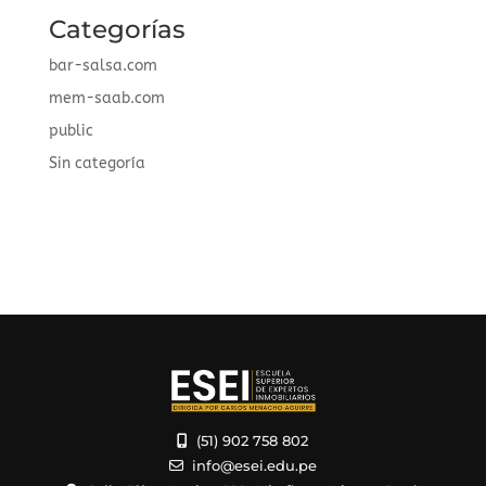
Categorías
bar-salsa.com
mem-saab.com
public
Sin categoría
(51) 902 758 802
info@esei.edu.pe