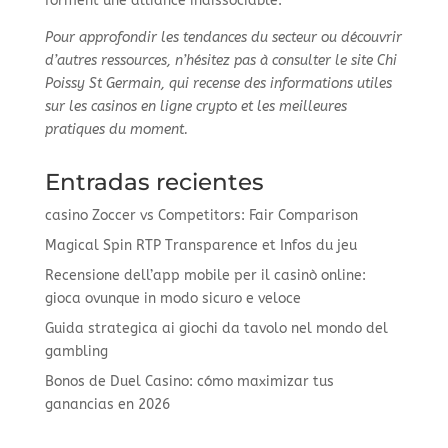
forment une alliance indissociable.
Pour approfondir les tendances du secteur ou découvrir
d’autres ressources, n’hésitez pas à consulter le site Chi
Poissy St Germain, qui recense des informations utiles
sur les casinos en ligne crypto et les meilleures
pratiques du moment.
Entradas recientes
casino Zoccer vs Competitors: Fair Comparison
Magical Spin RTP Transparence et Infos du jeu
Recensione dell’app mobile per il casinò online:
gioca ovunque in modo sicuro e veloce
Guida strategica ai giochi da tavolo nel mondo del
gambling
Bonos de Duel Casino: cómo maximizar tus
ganancias en 2026