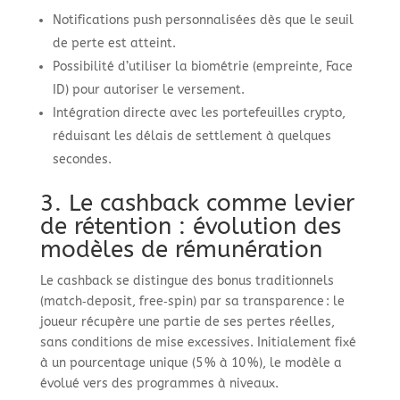
Notifications push personnalisées dès que le seuil
de perte est atteint.
Possibilité d’utiliser la biométrie (empreinte, Face
ID) pour autoriser le versement.
Intégration directe avec les portefeuilles crypto,
réduisant les délais de settlement à quelques
secondes.
3. Le cashback comme levier
de rétention : évolution des
modèles de rémunération
Le cashback se distingue des bonus traditionnels
(match‑deposit, free‑spin) par sa transparence : le
joueur récupère une partie de ses pertes réelles,
sans conditions de mise excessives. Initialement fixé
à un pourcentage unique (5 % à 10 %), le modèle a
évolué vers des programmes à niveaux.