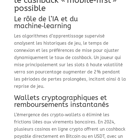
le cashback « mobile‑first »
possible
Le rôle de l’IA et du
machine‑learning
Les algorithmes d’apprentissage supervisé
analysent les historiques de jeu, le temps de
connexion et les préférences de mise pour ajuster
dynamiquement le taux de cashback. Un joueur qui
mise principalement sur les slots à haute volatilité
verra son pourcentage augmenter de 2 % pendant
les périodes de pertes prolongées, incitant ainsi à la
reprise de jeu.
Wallets cryptographiques et
remboursements instantanés
L’émergence des crypto‑wallets a éliminé les
frictions liées aux virements bancaires. En 2024,
plusieurs casinos en ligne crypto offrent un cashback
payable directement en Bitcoin ou en USDT, avec un