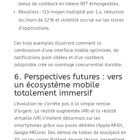
bonus de cashback en tokens NFT échangeables.
Résultats : CLV moyen multiplié par 1,4, réduction
du churn de 22 % et visibilité accrue sur les stores
d’applications.
Ces trois exemples illustrent comment la
combinaison d’une interface mobile optimisée, de
notifications push ciblées et d’un cashback
adaptable crée un avantage concurrentiel durable.
6. Perspectives futures : vers
un écosystème mobile
totalement immersif
L’évolution ne s’arrête pas à la simple remise
d’argent. La réalité augmentée (AR) et la réalité
virtuelle (VR) s’invitent désormais sur les
smartphones grâce aux puces dédiées (Apple AR Kit,
Google ARCore). Des démos de tables de blackjack en
3D, où les cartes flottent devant l’écran, permettent