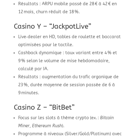
Résultats : ARPU mobile passé de 28 € à 42 € en
12 mois, churn réduit de 18 %.
Casino Y – “JackpotLive”
Live‑dealer en HD, tables de roulette et baccarat
optimisées pour le tactile.
Cashback dynamique : taux variant entre 4 % et
9 % selon le volume de mise hebdomadaire,
calculé par IA.
Résultats : augmentation du trafic organique de
23 %, durée moyenne de session passée de 6 à
9 minutes.
Casino Z – “BitBet”
Focus sur les slots à thème crypto (ex. :
Bitcoin
Miner
,
Ethereum Rush
).
Programme à niveaux (Silver/Gold/Platinum) avec