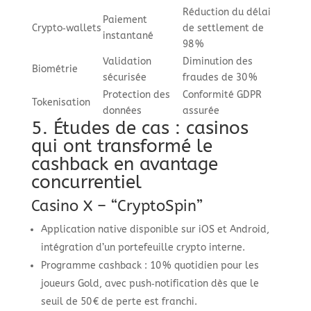
Réduction du délai
Paiement
Crypto‑wallets
de settlement de
instantané
98 %
Validation
Diminution des
Biométrie
sécurisée
fraudes de 30 %
Protection des
Conformité GDPR
Tokenisation
données
assurée
5. Études de cas : casinos
qui ont transformé le
cashback en avantage
concurrentiel
Casino X – “CryptoSpin”
Application native disponible sur iOS et Android,
intégration d’un portefeuille crypto interne.
Programme cashback : 10 % quotidien pour les
joueurs Gold, avec push‑notification dès que le
seuil de 50 € de perte est franchi.