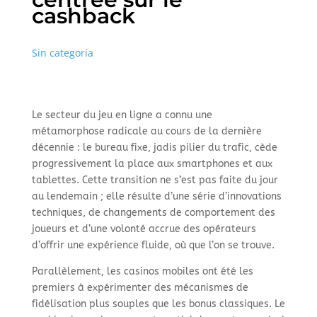
cashback
Sin categoría
Le secteur du jeu en ligne a connu une
métamorphose radicale au cours de la dernière
décennie : le bureau fixe, jadis pilier du trafic, cède
progressivement la place aux smartphones et aux
tablettes. Cette transition ne s’est pas faite du jour
au lendemain ; elle résulte d’une série d’innovations
techniques, de changements de comportement des
joueurs et d’une volonté accrue des opérateurs
d’offrir une expérience fluide, où que l’on se trouve.
Parallèlement, les casinos mobiles ont été les
premiers à expérimenter des mécanismes de
fidélisation plus souples que les bonus classiques. Le