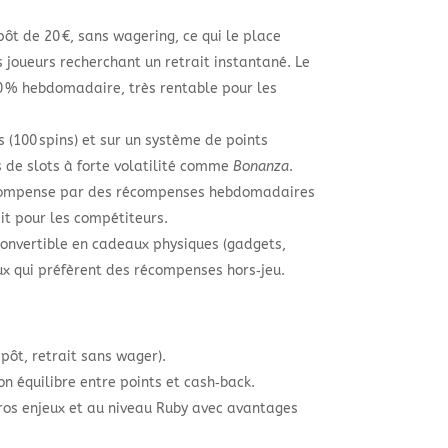
ôt de 20 €, sans wagering, ce qui le place
s joueurs recherchant un retrait instantané. Le
% hebdomadaire, très rentable pour les
 (100 spins) et sur un système de points
s de slots à forte volatilité comme
Bonanza
.
s compense par des récompenses hebdomadaires
ait pour les compétiteurs.
onvertible en cadeaux physiques (gadgets,
ux qui préfèrent des récompenses hors‑jeu.
épôt, retrait sans wager).
bon équilibre entre points et cash‑back.
gros enjeux et au niveau Ruby avec avantages