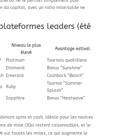
 bankroll ne le permet simplement pour
n du capital, avec un ratio mise/solde ne
plateformes leaders (été
Niveau le plus
Avantage estival
élevé
P
Platinum
Tournois quotidiens
Diamond
Bonus “Sunshine”
sh
Emerald
Cashback “Beach”
Tournoi “Summer
o
Ruby
Splash”
Sapphire
Bonus “Heatwave”
inant spins et cash, idéale pour les novices
ions de mise (30x) restent raisonnables, et le
 sur toutes les mises, ce qui augmente le