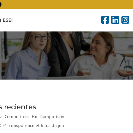
 ESEI
s recientes
 vs Competitors: Fair Comparison
TP Transparence et Infos du jeu