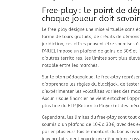
Free‑play : le point de dé
chaque joueur doit savoir
Le free‑play désigne une mise virtuelle sans 
forme de tours gratuits, de crédits de démons
juridiction, ces offres peuvent être soumises à
l’ARJEL impose un plafond de gains de 30 € et 
d’autres territoires, les limites sont plus élev
notable entre les marchés.
Sur le plan pédagogique, le free‑play représen
d’apprendre les règles du blackjack, de tester
d’expérimenter les volatilités variées des m
Aucun risque financier ne vient entacher l’app
plus fine du RTP (Return to Player) et des mé
Cependant, les limites du free‑play sont tout 
soumis à un plafond de 10 € à 30 €, avec des e
parier plusieurs fois le montant du bonus avant
jeux gratuits peut nourrir une dépendance psy