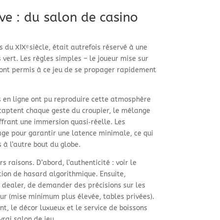
ive : du salon de casino
 du XIXᵉ siècle, était autrefois réservé à une
s vert. Les règles simples – le joueur mise sur
» – ont permis à ce jeu de se propager rapidement
s en ligne ont pu reproduire cette atmosphère
captent chaque geste du croupier, le mélange
offrant une immersion quasi‑réelle. Les
age pour garantir une latence minimale, ce qui
 à l’autre bout du globe.
rs raisons. D’abord, l’authenticité : voir le
ption de hasard algorithmique. Ensuite,
 le dealer, de demander des précisions sur les
eur (mise minimum plus élevée, tables privées).
nt, le décor luxueux et le service de boissons
vrai salon de jeu.