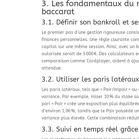
3. Les fondamentaux du
baccarat
3.1. Définir son bankroll et se
Le premier pas d’une gestion rigoureuse consis
finances personnelles. Une règle courante con
capital sur une même session. Ainsi, avec un 
autorisée serait de 5 000 €. Des calculateurs e
comparaison comme Cardplayer, aident à ajuster
attendue.
3.2. Utiliser les paris latéraux
Les paris latéraux, tels que « Pair/Impair » ou
variance. Par exemple, miser 10 % du stake sur
pari « Pair » crée une exposition plus équilibr
d’environ 1,06 %, tandis que le Pair possède u
variance plus élevée. Cette combinaison réduit
3.3. Suivi en temps réel grâc