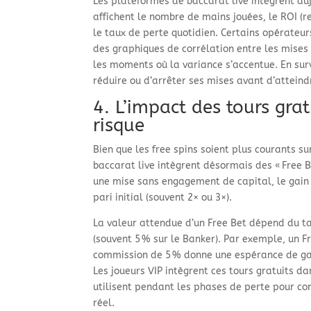
Les plateformes de baccarat live intègrent au
affichent le nombre de mains jouées, le ROI (
le taux de perte quotidien. Certains opérate
des graphiques de corrélation entre les mises B
les moments où la variance s’accentue. En surv
réduire ou d’arrêter ses mises avant d’atteindr
4. L’impact des tours grat
risque
Bien que les free spins soient plus courants s
baccarat live intègrent désormais des « Free B
une mise sans engagement de capital, le gain
pari initial (souvent 2× ou 3×).
La valeur attendue d’un Free Bet dépend du t
(souvent 5 % sur le Banker). Par exemple, un F
commission de 5 % donne une espérance de gain
Les joueurs VIP intègrent ces tours gratuits dan
utilisent pendant les phases de perte pour co
réel.