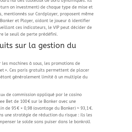
jourd’hui des tableaux de bord dynamiques. Ils
return on investment) de chaque type de mise et
urs, mentionnés sur Cardplayer, proposent même
anker et Player, aidant le joueur à identifier
eillant ces indicateurs, le VIP peut décider de
e le seuil de perte prédéfini.
uits sur la gestion du
ur les machines à sous, les promotions de
et ». Ces paris gratuits permettent de placer
 étant généralement limité à un multiple du
aux de commission appliqué par le casino
ree Bet de 100 € sur le Banker avec une
 de 95 € × 0,98 (avantage du Banker) ≈ 93,1 €.
s une stratégie de réduction du risque : ils les
mpenser le solde sans puiser dans le bankroll