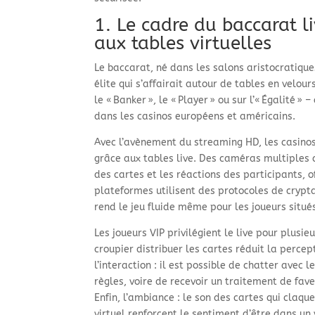
1. Le cadre du baccarat l
aux tables virtuelles
Le baccarat, né dans les salons aristocratiques
élite qui s’affairait autour de tables en velour
le « Banker », le « Player » ou sur l’« Égalité 
dans les casinos européens et américains.
Avec l’avènement du streaming HD, les casino
grâce aux tables live. Des caméras multiples 
des cartes et les réactions des participants, 
plateformes utilisent des protocoles de crypt
rend le jeu fluide même pour les joueurs situés
Les joueurs VIP privilégient le live pour plusieu
croupier distribuer les cartes réduit la perce
l’interaction : il est possible de chatter avec
règles, voire de recevoir un traitement de fav
Enfin, l’ambiance : le son des cartes qui claque
virtuel renforcent le sentiment d’être dans un 