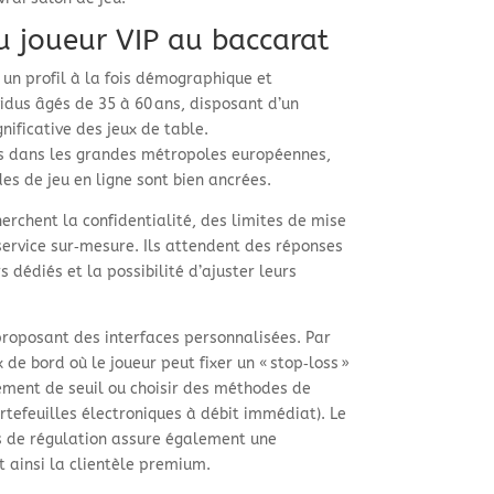
u joueur VIP au baccarat
 un profil à la fois démographique et
idus âgés de 35 à 60 ans, disposant d’un
nificative des jeux de table.
és dans les grandes métropoles européennes,
es de jeu en ligne sont bien ancrées.
erchent la confidentialité, des limites de mise
 service sur‑mesure. Ils attendent des réponses
dédiés et la possibilité d’ajuster leurs
proposant des interfaces personnalisées. Par
de bord où le joueur peut fixer un « stop‑loss »
sement de seuil ou choisir des méthodes de
tefeuilles électroniques à débit immédiat). Le
és de régulation assure également une
t ainsi la clientèle premium.