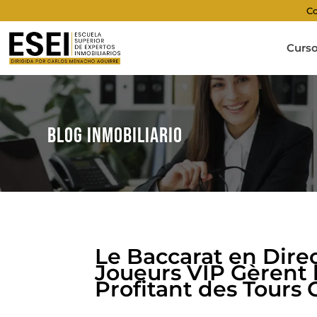
Co
Curs
BLOG INMOBILIARIO
Le Baccarat en Dire
Joueurs VIP Gèrent 
Profitant des Tours 