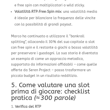
e free spin con moltiplicatori o wild sticky.
Volatilità‑RTP‑Free‑Spin mix
: una volatilità media
è ideale per bilanciare la frequenza delle vincite
con la possibilità di grandi payout.
Marco ha continuato a utilizzare il “bankroll
splitting”, allocando il 30 % del suo capitale a slot
con free spin e il restante a giochi a bassa volatilità
per preservare i guadagni. La sua storia è diventata
un esempio di come un approccio metodico,
supportato da informazioni affidabili – come quelle
offerte da Seren Project – possa trasformare un
piccolo budget in un risultato redditizio.
5. Come valutare una slot
prima di giocare: checklist
pratica
(≈ 300 parole)
Verifica del RTP