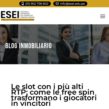
(51) 902 758 802
info@esei.edu.pe
BLOG INMOBILIARIO
Le slot con i più alti
RTP: come le free spin
trasformano i giocatori
in vincitori