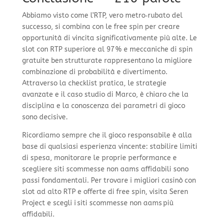
Abbiamo visto come l’RTP, vero metro‑rubato del
successo, si combina con le free spin per creare
opportunità di vincita significativamente più alte. Le
slot con RTP superiore al 97 % e meccaniche di spin
gratuite ben strutturate rappresentano la migliore
combinazione di probabilità e divertimento.
Attraverso la checklist pratica, le strategie
avanzate e il caso studio di Marco, è chiaro che la
disciplina e la conoscenza dei parametri di gioco
sono decisive.
Ricordiamo sempre che il gioco responsabile è alla
base di qualsiasi esperienza vincente: stabilire limiti
di spesa, monitorare le proprie performance e
scegliere siti scommesse non aams affidabili sono
passi fondamentali. Per trovare i migliori casinò con
slot ad alto RTP e offerte di free spin, visita Seren
Project e scegli i siti scommesse non aams più
affidabili.