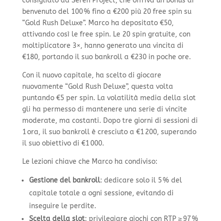
consigliato da Seren Project, che offriva un bonus di
benvenuto del 100 % fino a €200 più 20 free spin su
“Gold Rush Deluxe”. Marco ha depositato €50,
attivando così le free spin. Le 20 spin gratuite, con
moltiplicatore 3×, hanno generato una vincita di
€180, portando il suo bankroll a €230 in poche ore.
Con il nuovo capitale, ha scelto di giocare
nuovamente “Gold Rush Deluxe”, questa volta
puntando €5 per spin. La volatilità media della slot
gli ha permesso di mantenere una serie di vincite
moderate, ma costanti. Dopo tre giorni di sessioni di
1 ora, il suo bankroll è cresciuto a €1 200, superando
il suo obiettivo di €1 000.
Le lezioni chiave che Marco ha condiviso:
Gestione del bankroll
: dedicare solo il 5 % del
capitale totale a ogni sessione, evitando di
inseguire le perdite.
Scelta della slot
: privilegiare giochi con RTP ≥ 97 %