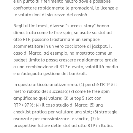
è un punto di riferimento neutro dove è possibile
confrontare rapidamente le promozioni, le licenze e
le valutazioni di sicurezza dei casinò.
Negli ultimi mesi, diverse “success story” hanno
dimostrato come le free spin, se usate su slot ad
alto RTP, possano trasformare un semplice
scommettitore in un vero cacciatore di jackpot. Il
caso di Marco, ad esempio, ha mostrato come un
budget limitato possa crescere rapidamente grazie
a una combinazione di RTP elevato, volatilità media
e un’adeguata gestione del bankroll.
In questo articolo analizzeremo: (1) perché l’RTP è il
metro‑rubato del successo; (2) come le free spin
amplificano quel valore; (3) le top 5 slot con
RTP > 97 %; (4) il caso studio di Marco; (5) una
checklist pratica per valutare una slot; (6) strategie
avanzate per massimizzare le vincite; (7) le
prospettive future delle slot ad alto RTP in Italia.