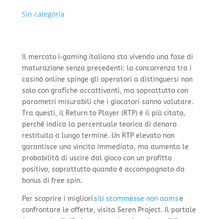
Sin categoría
Il mercato i‑gaming italiano sta vivendo una fase di
maturazione senza precedenti: la concorrenza tra i
casinò online spinge gli operatori a distinguersi non
solo con grafiche accattivanti, ma soprattutto con
parametri misurabili che i giocatori sanno valutare.
Tra questi, il Return to Player (RTP) è il più citato,
perché indica la percentuale teorica di denaro
restituita a lungo termine. Un RTP elevato non
garantisce una vincita immediata, ma aumenta le
probabilità di uscire dal gioco con un profitto
positivo, soprattutto quando è accompagnato da
bonus di free spin.
Per scoprire i migliori
siti scommesse non aams
e
confrontare le offerte, visita Seren Project. Il portale