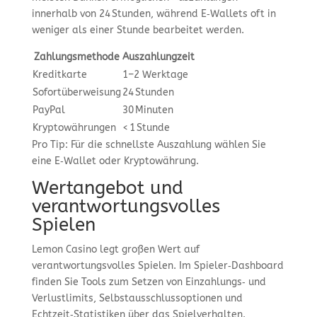
innerhalb von 24 Stunden, während E‑Wallets oft in
weniger als einer Stunde bearbeitet werden.
Zahlungsmethode
Auszahlungzeit
Kreditkarte
1–2 Werktage
Sofortüberweisung
24 Stunden
PayPal
30 Minuten
Kryptowährungen
< 1 Stunde
Pro Tip: Für die schnellste Auszahlung wählen Sie
eine E‑Wallet oder Kryptowährung.
Wertangebot und
verantwortungsvolles
Spielen
Lemon Casino legt großen Wert auf
verantwortungsvolles Spielen. Im Spieler‑Dashboard
finden Sie Tools zum Setzen von Einzahlungs‑ und
Verlustlimits, Selbstausschlussoptionen und
Echtzeit‑Statistiken über das Spielverhalten.