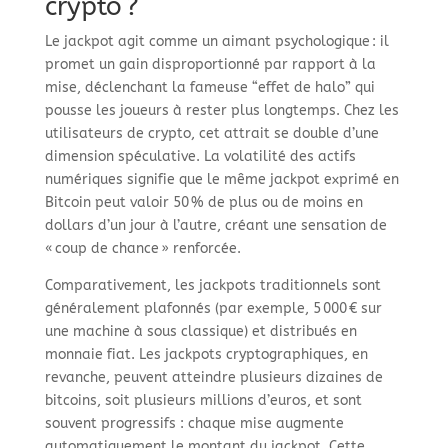
crypto ?
Le jackpot agit comme un aimant psychologique : il
promet un gain disproportionné par rapport à la
mise, déclenchant la fameuse “effet de halo” qui
pousse les joueurs à rester plus longtemps. Chez les
utilisateurs de crypto, cet attrait se double d’une
dimension spéculative. La volatilité des actifs
numériques signifie que le même jackpot exprimé en
Bitcoin peut valoir 50 % de plus ou de moins en
dollars d’un jour à l’autre, créant une sensation de
« coup de chance » renforcée.
Comparativement, les jackpots traditionnels sont
généralement plafonnés (par exemple, 5 000 € sur
une machine à sous classique) et distribués en
monnaie fiat. Les jackpots cryptographiques, en
revanche, peuvent atteindre plusieurs dizaines de
bitcoins, soit plusieurs millions d’euros, et sont
souvent progressifs : chaque mise augmente
automatiquement le montant du jackpot. Cette