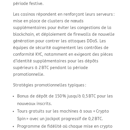
période festive.
Les casinos répondent en renforçant leurs serveurs :
mise en place de clusters de nœuds
supplémentaires pour éviter les congestions de la
blockchain, et déploiement de firewalls de nouvelle
génération pour contrer les attaques DDoS. Les
équipes de sécurité augmentent les contrôles de
conformité KYC, notamment en exigeant des pièces
d’identité supplémentaires pour les dépôts
supérieurs à 2 BTC pendant la période
promotionnelle.
Stratégies promotionnelles typiques :
Bonus de dépôt de 150 % jusqu’à 0,5 BTC pour les
nouveaux inscrits.
Tours gratuits sur les machines à sous « Crypto
Spin » avec un jackpot progressif de 0,2 BTC.
Programme de fidélité où chaque mise en crypto