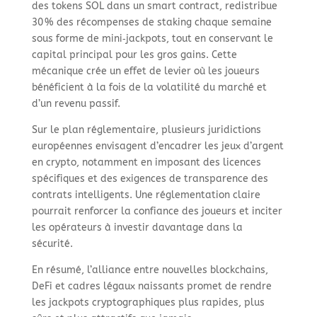
des tokens SOL dans un smart contract, redistribue
30 % des récompenses de staking chaque semaine
sous forme de mini‑jackpots, tout en conservant le
capital principal pour les gros gains. Cette
mécanique crée un effet de levier où les joueurs
bénéficient à la fois de la volatilité du marché et
d’un revenu passif.
Sur le plan réglementaire, plusieurs juridictions
européennes envisagent d’encadrer les jeux d’argent
en crypto, notamment en imposant des licences
spécifiques et des exigences de transparence des
contrats intelligents. Une réglementation claire
pourrait renforcer la confiance des joueurs et inciter
les opérateurs à investir davantage dans la
sécurité.
En résumé, l’alliance entre nouvelles blockchains,
DeFi et cadres légaux naissants promet de rendre
les jackpots cryptographiques plus rapides, plus