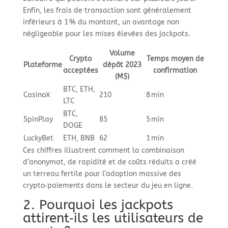
Enfin, les frais de transaction sont généralement
inférieurs à 1 % du montant, un avantage non
négligeable pour les mises élevées des jackpots.
Volume
Crypto
Temps moyen de
Plateforme
dépôt 2023
acceptées
confirmation
(M$)
BTC, ETH,
CasinoX
210
8 min
LTC
BTC,
SpinPlay
85
5 min
DOGE
LuckyBet
ETH, BNB
62
1 min
Ces chiffres illustrent comment la combinaison
d’anonymat, de rapidité et de coûts réduits a créé
un terreau fertile pour l’adoption massive des
crypto‑paiements dans le secteur du jeu en ligne.
2. Pourquoi les jackpots
attirent‑ils les utilisateurs de