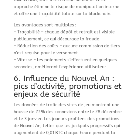
approche élimine le risque de manipulation interne
et offre une traçabilité totale sur la blockchain.
Les avantages sont multiples :
– Traçabilité – chaque dépôt et retrait est visible
publiquement, ce qui décourage la fraude.
– Réduction des coûts – aucune commission de tiers
n’est requise pour le versement.
– Vitesse – les paiements s’effectuent en quelques
secondes, améliorant l’expérience utilisateur.
6. Influence du Nouvel An :
pics d’activité, promotions et
enjeux de sécurité
Les données de trafic des sites de jeu montrent une
hausse de 27 % des connexions entre le 28 décembre
et le 3 janvier. Les joueurs profitent des promotions
de Nouvel An, telles que les jackpots progressifs qui
augmentent de 0,01 BTC chaque heure pendant la