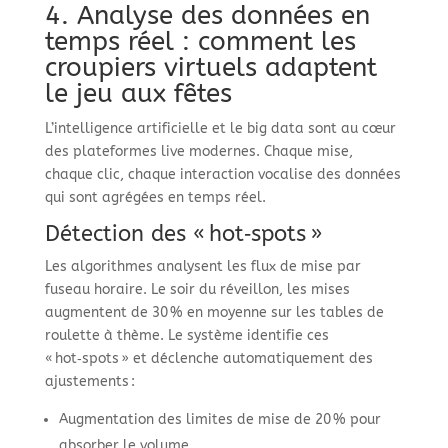
4. Analyse des données en
temps réel : comment les
croupiers virtuels adaptent
le jeu aux fêtes
L’intelligence artificielle et le big data sont au cœur
des plateformes live modernes. Chaque mise,
chaque clic, chaque interaction vocalise des données
qui sont agrégées en temps réel.
Détection des « hot‑spots »
Les algorithmes analysent les flux de mise par
fuseau horaire. Le soir du réveillon, les mises
augmentent de 30 % en moyenne sur les tables de
roulette à thème. Le système identifie ces
« hot‑spots » et déclenche automatiquement des
ajustements :
Augmentation des limites de mise de 20 % pour
absorber le volume.