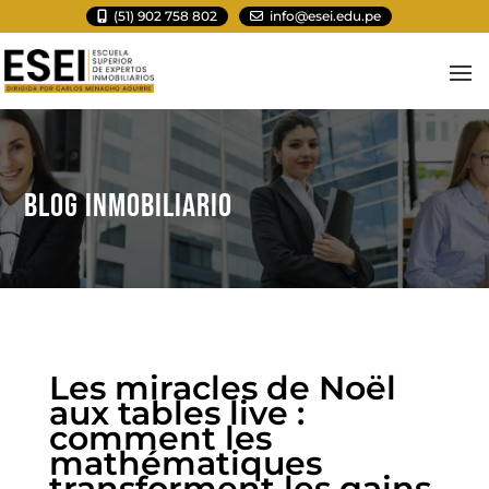
(51) 902 758 802
info@esei.edu.pe
BLOG INMOBILIARIO
Les miracles de Noël
aux tables live :
comment les
mathématiques
transforment les gains