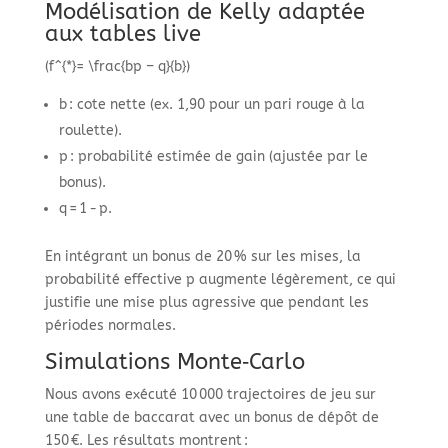
Modélisation de Kelly adaptée
aux tables live
(f^{*}= \frac{bp – q}{b})
b : cote nette (ex. 1,90 pour un pari rouge à la
roulette).
p : probabilité estimée de gain (ajustée par le
bonus).
q = 1 − p.
En intégrant un bonus de 20 % sur les mises, la
probabilité effective p augmente légèrement, ce qui
justifie une mise plus agressive que pendant les
périodes normales.
Simulations Monte‑Carlo
Nous avons exécuté 10 000 trajectoires de jeu sur
une table de baccarat avec un bonus de dépôt de
150 €. Les résultats montrent :