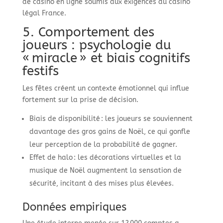
de casino en ligne soumis aux exigences du casino
légal France.
5. Comportement des
joueurs : psychologie du
« miracle » et biais cognitifs
festifs
Les fêtes créent un contexte émotionnel qui influe
fortement sur la prise de décision.
Biais de disponibilité : les joueurs se souviennent
davantage des gros gains de Noël, ce qui gonfle
leur perception de la probabilité de gagner.
Effet de halo : les décorations virtuelles et la
musique de Noël augmentent la sensation de
sécurité, incitant à des mises plus élevées.
Données empiriques