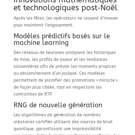
et technologiques post‑Noël
Après les fêtes, les opérateurs ne cessent d’innover
pour maintenir l’engouement.
Modèles prédictifs basés sur le
machine learning
Des réseaux de neurones analysent les historiques
de mise, les profils de joueur et les tendances
saisonnières afin de prévoir les moments propices
au déclenchement d’un jackpot. Ces modèles
permettent de planifier des promotions « miracle »
de façon plus ciblée, tout en respectant les
contraintes de RTP.
RNG de nouvelle génération
Les algorithmes de génération de nombres
aléatoires certifiés utilisent des sources de bruit
quantique, garantissant une imprévisibilité