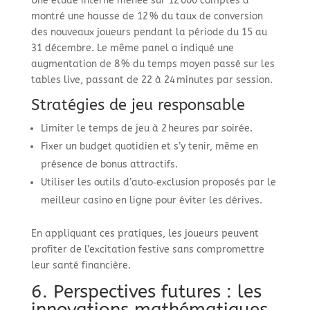
Une étude interne menée sur 12 000 comptes a
montré une hausse de 12 % du taux de conversion
des nouveaux joueurs pendant la période du 15 au
31 décembre. Le même panel a indiqué une
augmentation de 8 % du temps moyen passé sur les
tables live, passant de 22 à 24 minutes par session.
Stratégies de jeu responsable
Limiter le temps de jeu à 2 heures par soirée.
Fixer un budget quotidien et s’y tenir, même en
présence de bonus attractifs.
Utiliser les outils d’auto‑exclusion proposés par le
meilleur casino en ligne pour éviter les dérives.
En appliquant ces pratiques, les joueurs peuvent
profiter de l’excitation festive sans compromettre
leur santé financière.
6. Perspectives futures : les
innovations mathématiques