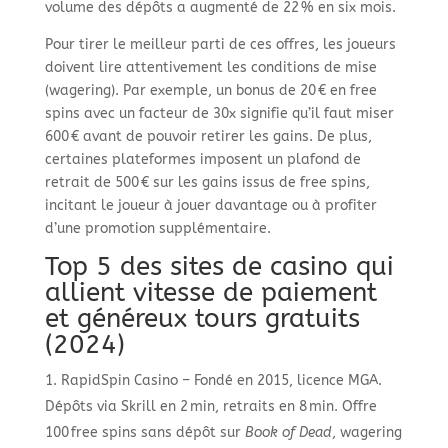
volume des dépôts a augmenté de 22 % en six mois.
Pour tirer le meilleur parti de ces offres, les joueurs
doivent lire attentivement les conditions de mise
(wagering). Par exemple, un bonus de 20 € en free
spins avec un facteur de 30x signifie qu’il faut miser
600 € avant de pouvoir retirer les gains. De plus,
certaines plateformes imposent un plafond de
retrait de 500 € sur les gains issus de free spins,
incitant le joueur à jouer davantage ou à profiter
d’une promotion supplémentaire.
Top 5 des sites de casino qui
allient vitesse de paiement
et généreux tours gratuits
(2024)
RapidSpin Casino – Fondé en 2015, licence MGA.
Dépôts via Skrill en 2 min, retraits en 8 min. Offre
100 free spins sans dépôt sur
Book of Dead
, wagering