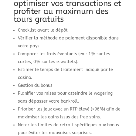
optimiser vos transactions et
profiter au maximum des
tours gratuits
Checklist avant le dépôt
Vérifier la méthode de paiement disponible dans
votre pays.
Comparer les frais éventuels (ex. : 1 % sur les
cartes, 0 % sur les e‑wallets).
Estimer le temps de traitement indiqué par le
casino.
Gestion du bonus
Planifier vos mises pour atteindre le wagering
sans dépasser votre bankroll.
Prioriser les jeux avec un RTP élevé (>96 %) afin de
maximiser les gains issus des free spins.
Noter les limites de retrait spécifiques aux bonus
pour éviter les mauvaises surprises.