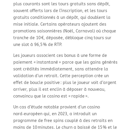
plus courants sont les tours gratuits sans dépôt,
souvent offerts lors de l’inscription, et les tours
gratuits conditionnés à un dépôt, qui doublent la
mise initiale. Certains opérateurs ajoutent des
promotions saisonnières (Noël, Carnaval) où chaque
tranche de 10 €, déposée, débloque cinq tours sur
une slot à 96,5 % de RTP.
Les joueurs associent ces bonus à une forme de
paiement « instantané » parce que les gains générés
sont crédités immédiatement, sans attendre la
validation d’un retrait. Cette perception crée un
effet de boucle positive : plus le joueur voit d’argent
arriver, plus il est enclin à déposer à nouveau,
convaincu que le casino est « rapide ».
Un cas d’étude notable provient d’un casino
nord‑européen qui, en 2023, a introduit un
programme de free spins couplé à des retraits en
moins de 10 minutes. Le churn a baissé de 15 % et le