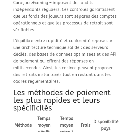
Curaçao eGaming – imposent des audits
indépendants réguliers. Ces contrôles garantissent
que les fonds des joueurs sont séparés des comptes
opérationnels et que les processus de retrait sont
vérifiables.
L’équilibre entre rapidité et conformité repose sur
une architecture technique solide : des serveurs
dédiés, des bases de données optimisées et des API
de paiement qui offrent des réponses en
millisecondes. Ainsi, les casinos peuvent proposer
des retraits instantanés tout en restant dans les
cadres réglementaires.
Les méthodes de paiement
les plus rapides et leurs
spécificités
Temps
Temps
Disponibilité
Méthode
moyen
moyen
Frais
pays