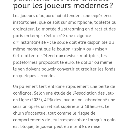
pour les joueurs modernes ?
Les joueurs d’aujourd’hui attendent une expérience
instantanée, que ce soit sur smartphone, tablette ou
ordinateur. La montée du streaming en direct et des
paris en temps réel a créé une exigence
d’« instantanéité » : le solde doit être disponible au
même moment que le bouton « spin » ou « mise ».
Cette attente s’étend aux devises multiples, les
plateformes proposant le euro, le dollar ou même
le yen doivent pouvoir convertir et créditer les fonds
en quelques secondes.
Un paiement lent entraîne rapidement une perte de
confiance. Selon une étude de l’Association des Jeux
en Ligne (2023), 42 % des joueurs ont abandonné une
session après un retrait supérieur à 48 heures. Le
churn s’accentue, tout comme le risque de
comportements de jeu irresponsable : lorsqu’un gain
est bloqué, le joueur peut être tenté de miser