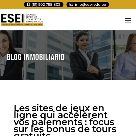
(51) 902 758 802
info@esei.edu.pe
BLOG INMOBILIARIO
Les sites de jeux en
ligne qui accélèrent
vos paiements : focus
sur les bonus de tours
gratuits