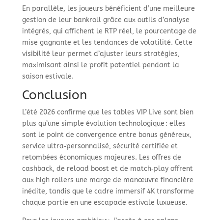
En parallèle, les joueurs bénéficient d’une meilleure
gestion de leur bankroll grâce aux outils d’analyse
intégrés, qui affichent le RTP réel, le pourcentage de
mise gagnante et les tendances de volatilité. Cette
visibilité leur permet d’ajuster leurs stratégies,
maximisant ainsi le profit potentiel pendant la
saison estivale.
Conclusion
L’été 2026 confirme que les tables VIP Live sont bien
plus qu’une simple évolution technologique : elles
sont le point de convergence entre bonus généreux,
service ultra‑personnalisé, sécurité certifiée et
retombées économiques majeures. Les offres de
cashback, de reload boost et de match‑play offrent
aux high rollers une marge de manœuvre financière
inédite, tandis que le cadre immersif 4K transforme
chaque partie en une escapade estivale luxueuse.