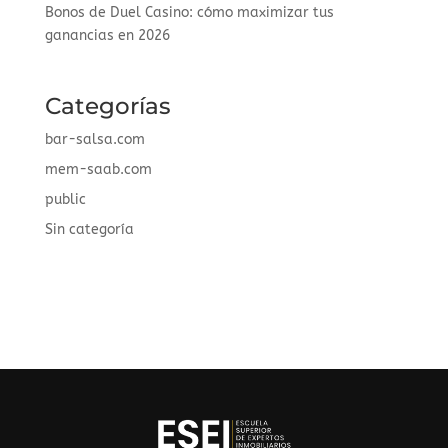
Bonos de Duel Casino: cómo maximizar tus
ganancias en 2026
Categorías
bar-salsa.com
mem-saab.com
public
Sin categoría