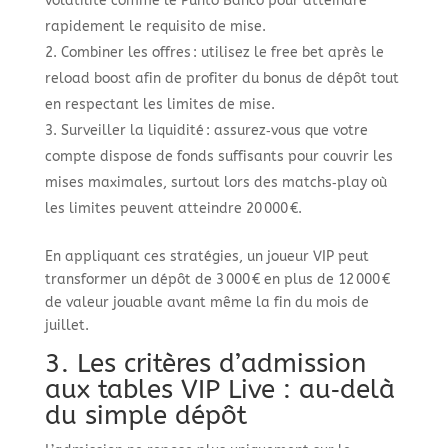
volatilité comme le Punto Banco pour atteindre
rapidement le requisito de mise.
Combiner les offres : utilisez le free bet après le
reload boost afin de profiter du bonus de dépôt tout
en respectant les limites de mise.
Surveiller la liquidité : assurez‑vous que votre
compte dispose de fonds suffisants pour couvrir les
mises maximales, surtout lors des matchs‑play où
les limites peuvent atteindre 20 000 €.
En appliquant ces stratégies, un joueur VIP peut
transformer un dépôt de 3 000 € en plus de 12 000 €
de valeur jouable avant même la fin du mois de
juillet.
3. Les critères d’admission
aux tables VIP Live : au‑delà
du simple dépôt