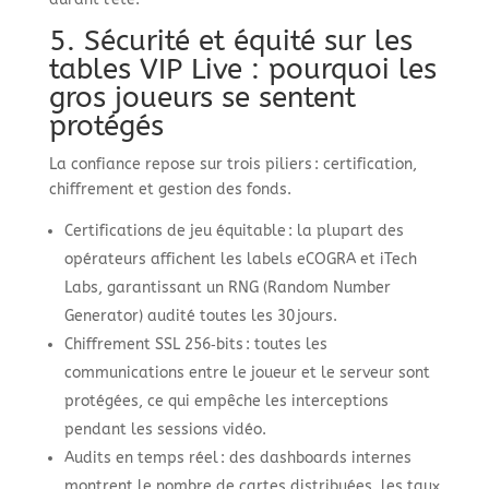
5. Sécurité et équité sur les
tables VIP Live : pourquoi les
gros joueurs se sentent
protégés
La confiance repose sur trois piliers : certification,
chiffrement et gestion des fonds.
Certifications de jeu équitable : la plupart des
opérateurs affichent les labels eCOGRA et iTech
Labs, garantissant un RNG (Random Number
Generator) audité toutes les 30 jours.
Chiffrement SSL 256‑bits : toutes les
communications entre le joueur et le serveur sont
protégées, ce qui empêche les interceptions
pendant les sessions vidéo.
Audits en temps réel : des dashboards internes
montrent le nombre de cartes distribuées, les taux