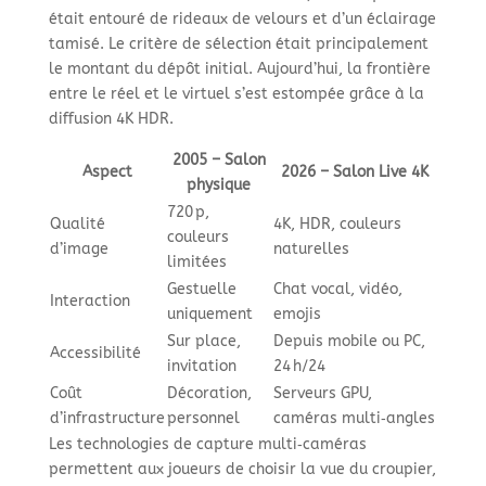
était entouré de rideaux de velours et d’un éclairage
tamisé. Le critère de sélection était principalement
le montant du dépôt initial. Aujourd’hui, la frontière
entre le réel et le virtuel s’est estompée grâce à la
diffusion 4K HDR.
2005 – Salon
Aspect
2026 – Salon Live 4K
physique
720 p,
Qualité
4K, HDR, couleurs
couleurs
d’image
naturelles
limitées
Gestuelle
Chat vocal, vidéo,
Interaction
uniquement
emojis
Sur place,
Depuis mobile ou PC,
Accessibilité
invitation
24 h/24
Coût
Décoration,
Serveurs GPU,
d’infrastructure
personnel
caméras multi‑angles
Les technologies de capture multi‑caméras
permettent aux joueurs de choisir la vue du croupier,