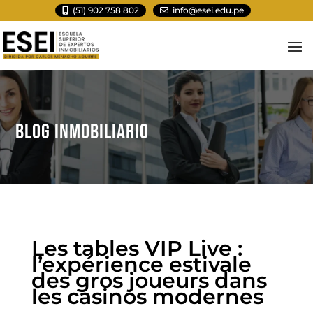
(51) 902 758 802
info@esei.edu.pe
BLOG INMOBILIARIO
Les tables VIP Live :
l’expérience estivale
des gros joueurs dans
les casinos modernes