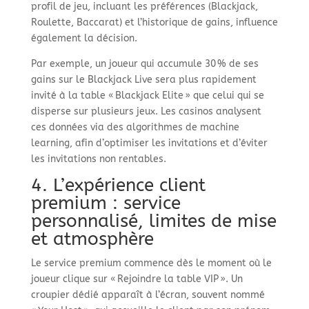
profil de jeu, incluant les préférences (Blackjack,
Roulette, Baccarat) et l’historique de gains, influence
également la décision.
Par exemple, un joueur qui accumule 30 % de ses
gains sur le Blackjack Live sera plus rapidement
invité à la table « Blackjack Elite » que celui qui se
disperse sur plusieurs jeux. Les casinos analysent
ces données via des algorithmes de machine
learning, afin d’optimiser les invitations et d’éviter
les invitations non rentables.
4. L’expérience client
premium : service
personnalisé, limites de mise
et atmosphère
Le service premium commence dès le moment où le
joueur clique sur « Rejoindre la table VIP ». Un
croupier dédié apparaît à l’écran, souvent nommé