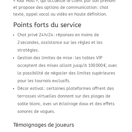
« Your Host », qui accueille le client par son prénom
et propose des options de communication : chat
texte, appel vocal ou vidéo en haute définition.
Points forts du service
Chat privé 24 h/24 : réponses en moins de
2 secondes, assistance sur les règles et les
stratégies.
Gestion des limites de mise : les tables VIP
acceptent des mises allant jusqu’à 100 000 €, avec
la possibilité de négocier des limites supérieures
pour les tournois exclusifs.
Décor estival : certaines plateformes offrent des
terrasses virtuelles donnant sur des plages de
sable blanc, avec un éclairage doux et des effets
sonores de vagues.
Témoignages de joueurs