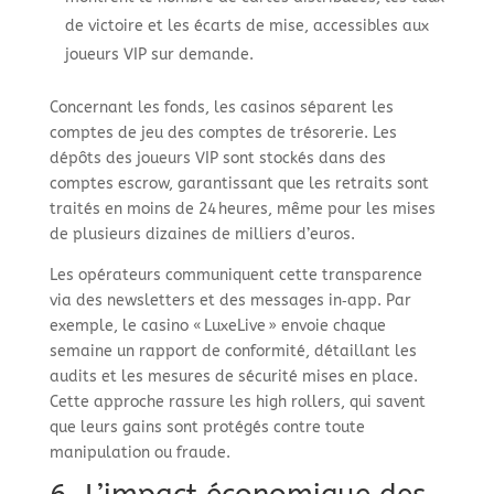
de victoire et les écarts de mise, accessibles aux
joueurs VIP sur demande.
Concernant les fonds, les casinos séparent les
comptes de jeu des comptes de trésorerie. Les
dépôts des joueurs VIP sont stockés dans des
comptes escrow, garantissant que les retraits sont
traités en moins de 24 heures, même pour les mises
de plusieurs dizaines de milliers d’euros.
Les opérateurs communiquent cette transparence
via des newsletters et des messages in‑app. Par
exemple, le casino « LuxeLive » envoie chaque
semaine un rapport de conformité, détaillant les
audits et les mesures de sécurité mises en place.
Cette approche rassure les high rollers, qui savent
que leurs gains sont protégés contre toute
manipulation ou fraude.