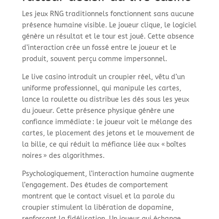
Les jeux RNG traditionnels fonctionnent sans aucune
présence humaine visible. Le joueur clique, le logiciel
génère un résultat et le tour est joué. Cette absence
d’interaction crée un fossé entre le joueur et le
produit, souvent perçu comme impersonnel.
Le live casino introduit un croupier réel, vêtu d’un
uniforme professionnel, qui manipule les cartes,
lance la roulette ou distribue les dés sous les yeux
du joueur. Cette présence physique génère une
confiance immédiate : le joueur voit le mélange des
cartes, le placement des jetons et le mouvement de
la bille, ce qui réduit la méfiance liée aux « boîtes
noires » des algorithmes.
Psychologiquement, l’interaction humaine augmente
l’engagement. Des études de comportement
montrent que le contact visuel et la parole du
croupier stimulent la libération de dopamine,
renforçant la fidélisation. Un joueur qui échange