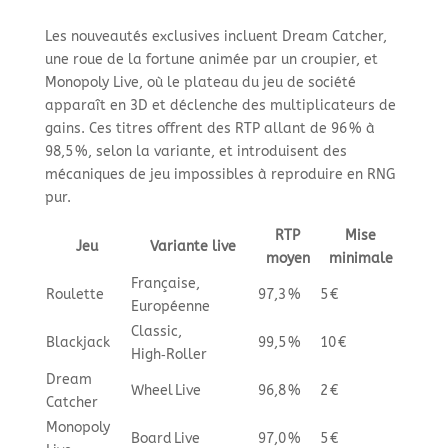
Les nouveautés exclusives incluent Dream Catcher,
une roue de la fortune animée par un croupier, et
Monopoly Live, où le plateau du jeu de société
apparaît en 3D et déclenche des multiplicateurs de
gains. Ces titres offrent des RTP allant de 96 % à
98,5 %, selon la variante, et introduisent des
mécaniques de jeu impossibles à reproduire en RNG
pur.
RTP
Mise
Jeu
Variante live
moyen
minimale
Française,
Roulette
97,3 %
5 €
Européenne
Classic,
Blackjack
99,5 %
10 €
High‑Roller
Dream
Wheel Live
96,8 %
2 €
Catcher
Monopoly
Board Live
97,0 %
5 €