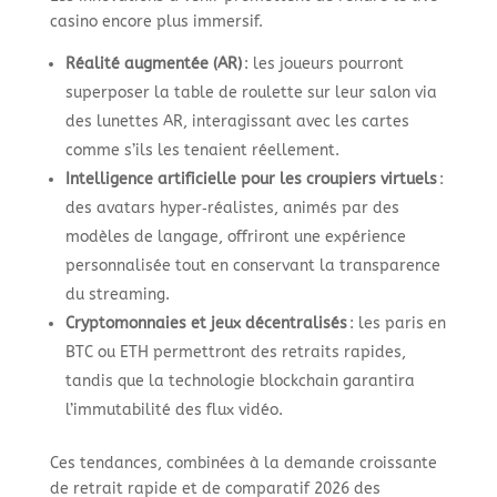
casino encore plus immersif.
Réalité augmentée (AR)
: les joueurs pourront
superposer la table de roulette sur leur salon via
des lunettes AR, interagissant avec les cartes
comme s’ils les tenaient réellement.
Intelligence artificielle pour les croupiers virtuels
:
des avatars hyper‑réalistes, animés par des
modèles de langage, offriront une expérience
personnalisée tout en conservant la transparence
du streaming.
Cryptomonnaies et jeux décentralisés
: les paris en
BTC ou ETH permettront des retraits rapides,
tandis que la technologie blockchain garantira
l’immutabilité des flux vidéo.
Ces tendances, combinées à la demande croissante
de retrait rapide et de comparatif 2026 des