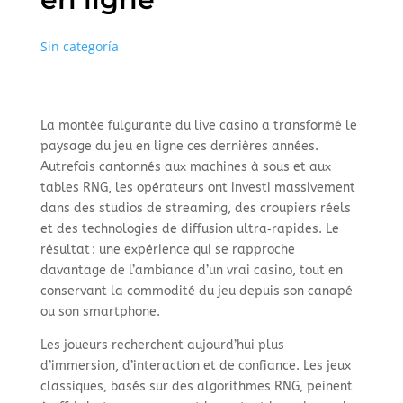
Sin categoría
La montée fulgurante du live casino a transformé le
paysage du jeu en ligne ces dernières années.
Autrefois cantonnés aux machines à sous et aux
tables RNG, les opérateurs ont investi massivement
dans des studios de streaming, des croupiers réels
et des technologies de diffusion ultra‑rapides. Le
résultat : une expérience qui se rapproche
davantage de l’ambiance d’un vrai casino, tout en
conservant la commodité du jeu depuis son canapé
ou son smartphone.
Les joueurs recherchent aujourd’hui plus
d’immersion, d’interaction et de confiance. Les jeux
classiques, basés sur des algorithmes RNG, peinent