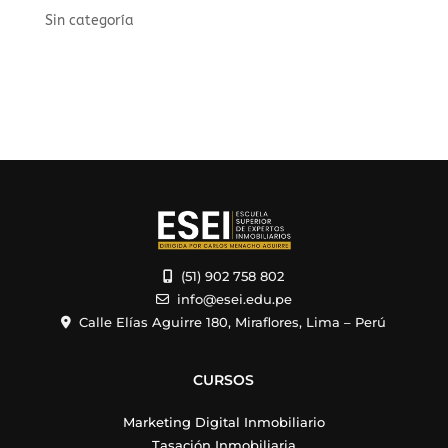
Sin categoría
(51) 902 758 802
info@esei.edu.pe
Calle Elías Aguirre 180, Miraflores, Lima – Perú
CURSOS
Marketing Digital Inmobiliario
Tasación Inmobiliaria