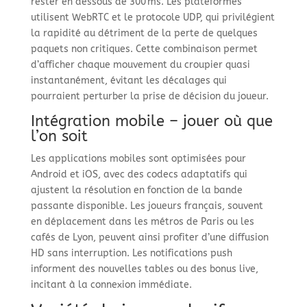
rester en dessous de 300 ms. Les plateformes
utilisent WebRTC et le protocole UDP, qui privilégient
la rapidité au détriment de la perte de quelques
paquets non critiques. Cette combinaison permet
d’afficher chaque mouvement du croupier quasi
instantanément, évitant les décalages qui
pourraient perturber la prise de décision du joueur.
Intégration mobile – jouer où que
l’on soit
Les applications mobiles sont optimisées pour
Android et iOS, avec des codecs adaptatifs qui
ajustent la résolution en fonction de la bande
passante disponible. Les joueurs français, souvent
en déplacement dans les métros de Paris ou les
cafés de Lyon, peuvent ainsi profiter d’une diffusion
HD sans interruption. Les notifications push
informent des nouvelles tables ou des bonus live,
incitant à la connexion immédiate.