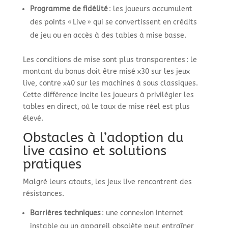
Programme de fidélité
: les joueurs accumulent
des points « Live » qui se convertissent en crédits
de jeu ou en accès à des tables à mise basse.
Les conditions de mise sont plus transparentes : le
montant du bonus doit être misé x30 sur les jeux
live, contre x40 sur les machines à sous classiques.
Cette différence incite les joueurs à privilégier les
tables en direct, où le taux de mise réel est plus
élevé.
Obstacles à l’adoption du
live casino et solutions
pratiques
Malgré leurs atouts, les jeux live rencontrent des
résistances.
Barrières techniques
: une connexion internet
instable ou un appareil obsolète peut entraîner