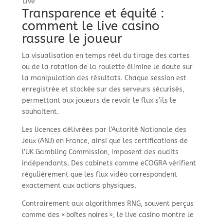
Live
Transparence et équité :
comment le live casino
rassure le joueur
La visualisation en temps réel du tirage des cartes
ou de la rotation de la roulette élimine le doute sur
la manipulation des résultats. Chaque session est
enregistrée et stockée sur des serveurs sécurisés,
permettant aux joueurs de revoir le flux s’ils le
souhaitent.
Les licences délivrées par l’Autorité Nationale des
Jeux (ANJ) en France, ainsi que les certifications de
l’UK Gambling Commission, imposent des audits
indépendants. Des cabinets comme eCOGRA vérifient
régulièrement que les flux vidéo correspondent
exactement aux actions physiques.
Contrairement aux algorithmes RNG, souvent perçus
comme des « boîtes noires », le live casino montre le