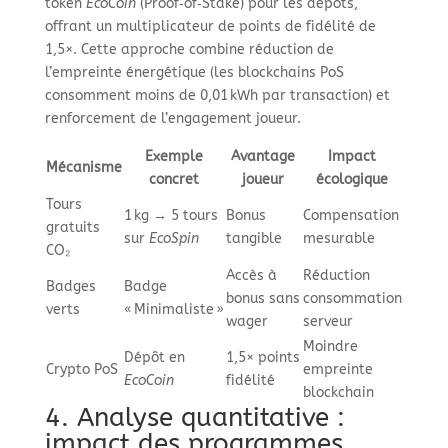
token
EcoCoin
(Proof‑of‑Stake) pour les dépôts,
offrant un multiplicateur de points de fidélité de
1,5×. Cette approche combine réduction de
l’empreinte énergétique (les blockchains PoS
consomment moins de 0,01 kWh par transaction) et
renforcement de l’engagement joueur.
Exemple
Avantage
Impact
Mécanisme
concret
joueur
écologique
Tours
1 kg → 5 tours
Bonus
Compensation
gratuits
sur
EcoSpin
tangible
mesurable
CO₂
Accès à
Réduction
Badges
Badge
bonus sans
consommation
verts
« Minimaliste »
wager
serveur
Moindre
Dépôt en
1,5× points
Crypto PoS
empreinte
EcoCoin
fidélité
blockchain
4. Analyse quantitative :
impact des programmes