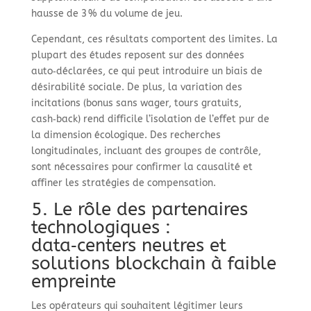
hausse de 3 % du volume de jeu.
Cependant, ces résultats comportent des limites. La
plupart des études reposent sur des données
auto‑déclarées, ce qui peut introduire un biais de
désirabilité sociale. De plus, la variation des
incitations (bonus sans wager, tours gratuits,
cash‑back) rend difficile l’isolation de l’effet pur de
la dimension écologique. Des recherches
longitudinales, incluant des groupes de contrôle,
sont nécessaires pour confirmer la causalité et
affiner les stratégies de compensation.
5. Le rôle des partenaires
technologiques :
data‑centers neutres et
solutions blockchain à faible
empreinte
Les opérateurs qui souhaitent légitimer leurs