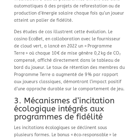
automatiques à des projets de reforestation ou de
production d’énergie solaire chaque fois qu’un joueur
atteint un palier de fidélité.
Des études de cas illustrent cette évolution. Le
casino EcoBet, en collaboration avec le fournisseur
de cloud vert, a lancé en 2022 un « Programme
Terre » où chaque 10 € de mise génère 0,2 kg de CO₂
compensé, affiché directement dans le tableau de
bord du joueur. Le taux de rétention des membres du
Programme Terre a augmenté de 9 % par rapport
aux joueurs classiques, démontrant l’impact positif
d’une approche durable sur le comportement de jeu.
3. Mécanismes d’incitation
écologique intégrés aux
programmes de fidélité
Les incitations écologiques se déclinent sous
plusieurs formes. Le bonus « éco‑responsable » le