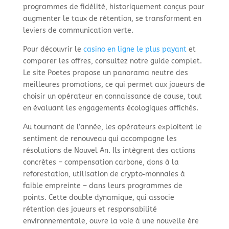
programmes de fidélité, historiquement conçus pour
augmenter le taux de rétention, se transforment en
leviers de communication verte.
Pour découvrir le
casino en ligne le plus payant
et
comparer les offres, consultez notre guide complet.
Le site Poetes propose un panorama neutre des
meilleures promotions, ce qui permet aux joueurs de
choisir un opérateur en connaissance de cause, tout
en évaluant les engagements écologiques affichés.
Au tournant de l’année, les opérateurs exploitent le
sentiment de renouveau qui accompagne les
résolutions de Nouvel An. Ils intègrent des actions
concrètes – compensation carbone, dons à la
reforestation, utilisation de crypto‑monnaies à
faible empreinte – dans leurs programmes de
points. Cette double dynamique, qui associe
rétention des joueurs et responsabilité
environnementale, ouvre la voie à une nouvelle ère