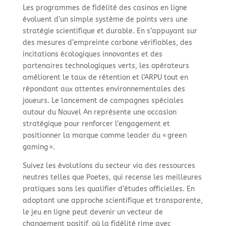
Les programmes de fidélité des casinos en ligne
évoluent d’un simple système de points vers une
stratégie scientifique et durable. En s’appuyant sur
des mesures d’empreinte carbone vérifiables, des
incitations écologiques innovantes et des
partenaires technologiques verts, les opérateurs
améliorent le taux de rétention et l’ARPU tout en
répondant aux attentes environnementales des
joueurs. Le lancement de campagnes spéciales
autour du Nouvel An représente une occasion
stratégique pour renforcer l’engagement et
positionner la marque comme leader du « green
gaming ».
Suivez les évolutions du secteur via des ressources
neutres telles que Poetes, qui recense les meilleures
pratiques sans les qualifier d’études officielles. En
adoptant une approche scientifique et transparente,
le jeu en ligne peut devenir un vecteur de
changement positif, où la fidélité rime avec