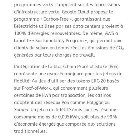
programmes verts s’appuient sur des fournisseurs
d’infrastructure verte. Google Cloud propose le
programme « Carbon‑Free », garantissant que
l’électricité utilisée par ses data‑centers provient à
100 % d’énergies renouvelables. De même, AWS a
lancé le « Sustainability Program », qui permet aux
clients de suivre en temps réel les émissions de CO₂
générées par leurs charges de travail.
L’intégration de la blockchain Proof‑of‑Stake (PoS)
représente une avancée majeure pour les jetons de
fidélité. Au lieu d’utiliser des tokens ERC‑20 basés
sur Proof‑of‑Work, qui consomment plusieurs
centaines de kWh par transaction, les casinos
adoptent des réseaux PoS comme
Polygon
ou
Solana
. Un jeton de fidélité émis sur ces réseaux
consomme moins de 0,005 kWh, soit plus de 99 %
d’économie énergétique comparée aux solutions
traditionnelles.