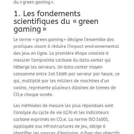
du « green gaming ».
1. Les fondements
scientifiques du « green
gaming »
Le terme « green gaming » désigne l’ensemble des
pratiques visant à réduire l’impact environnemental
des jeux en ligne. La première étape consiste à
mesurer l’empreinte carbone du data‑center qui
héberge les serveurs. Un data‑center moyen
consomme entre 3 et 5 kWh par serveur par heure, ce
qui, multiplié par les milliers de machines d’un
casino, représente plusieurs dizaines de tonnes de
CO₂e chaque année.
Les méthodes de mesure les plus répandues sont
l’analyse du cycle de vie (LCA) et les indicateurs
carbone exprimés en CO₂e. La norme ISO 14001,
appliquée aux infrastructures de jeu, oblige à
identifier les sources d’émission, à fixer des objectifs