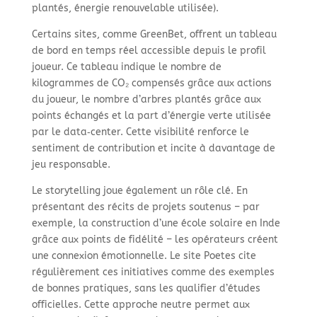
plantés, énergie renouvelable utilisée).
Certains sites, comme GreenBet, offrent un tableau
de bord en temps réel accessible depuis le profil
joueur. Ce tableau indique le nombre de
kilogrammes de CO₂ compensés grâce aux actions
du joueur, le nombre d’arbres plantés grâce aux
points échangés et la part d’énergie verte utilisée
par le data‑center. Cette visibilité renforce le
sentiment de contribution et incite à davantage de
jeu responsable.
Le storytelling joue également un rôle clé. En
présentant des récits de projets soutenus – par
exemple, la construction d’une école solaire en Inde
grâce aux points de fidélité – les opérateurs créent
une connexion émotionnelle. Le site Poetes cite
régulièrement ces initiatives comme des exemples
de bonnes pratiques, sans les qualifier d’études
officielles. Cette approche neutre permet aux