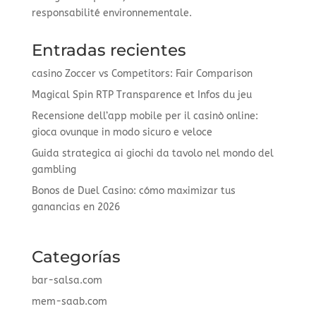
responsabilité environnementale.
Entradas recientes
casino Zoccer vs Competitors: Fair Comparison
Magical Spin RTP Transparence et Infos du jeu
Recensione dell’app mobile per il casinò online:
gioca ovunque in modo sicuro e veloce
Guida strategica ai giochi da tavolo nel mondo del
gambling
Bonos de Duel Casino: cómo maximizar tus
ganancias en 2026
Categorías
bar-salsa.com
mem-saab.com