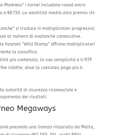
ins Madness” i tornei includono round extra
no a €8 750. La volatilità media‑alta premia chi
nche” si traduce in moltiplicatori progressivi;
 base al numero di avalanche consecutive.
le funzioni “Wild Stamp” offrono moltiplicatori
mente la classifica.
ità più contenuta, la sua semplicità e il RTP
 fee ridotte, dove la costanza paga più il
 da autorità di sicurezza riconosciute e
asparenza dei risultati.
torneo Megaways
asinò possieda una licenza rilasciata da Malta,
ni di sicurezza (PCI‑DSS, SSL, audit RNG).