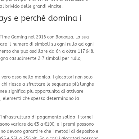
l brivido delle grandi vincite.
ays e perché domina i
g Time Gaming nel 2016 con
Bonanza
. La sua
riare il numero di simboli su ogni rullo ad ogni
ento che può oscillare da 64 a oltre 117 648.
gna casualmente 2‑7 simboli per rullo,
n vero asso nella manica. I giocatori non solo
chi riesce a sfruttare le sequenze più lunghe
nee significa più opportunità di attivare
ri, elementi che spesso determinano la
n’infrastruttura di pagamento solida. I tornei
sono variare da €5 a €100, e i premi possono
sinò devono garantire che i metodi di deposito e
S e SSL a 256 bit. Solo così i giocatori possono