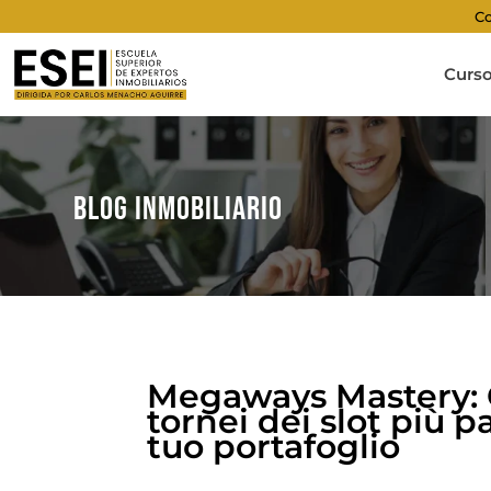
Co
Curs
BLOG INMOBILIARIO
Megaways Mastery: G
tornei dei slot più pa
tuo portafoglio