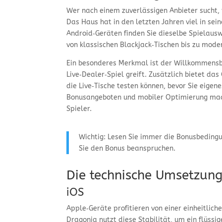
Wer nach einem zuverlässigen Anbieter sucht,
Das Haus hat in den letzten Jahren viel in sein
Android‑Geräten finden Sie dieselbe Spielausw
von klassischen Blackjack‑Tischen bis zu mode
Ein besonderes Merkmal ist der Willkommensbo
Live‑Dealer‑Spiel greift. Zusätzlich bietet da
die Live‑Tische testen können, bevor Sie eigen
Bonusangeboten und mobiler Optimierung mach
Spieler.
Wichtig: Lesen Sie immer die Bonusbeding
Sie den Bonus beanspruchen.
Die technische Umsetzung
iOS
Apple‑Geräte profitieren von einer einheitli
Dragonia nutzt diese Stabilität, um ein flüss