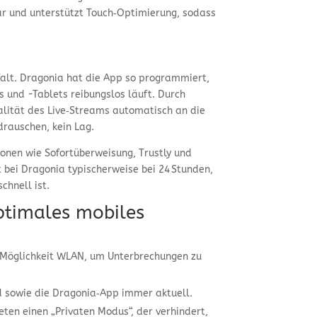
ar und unterstützt Touch‑Optimierung, sodass
falt. Dragonia hat die App so programmiert,
 und -Tablets reibungslos läuft. Durch
alität des Live‑Streams automatisch an die
drauschen, kein Lag.
onen wie Sofortüberweisung, Trustly und
 bei Dragonia typischerweise bei 24 Stunden,
chnell ist.
optimales mobiles
 Möglichkeit WLAN, um Unterbrechungen zu
d sowie die Dragonia‑App immer aktuell.
ten einen „Privaten Modus“, der verhindert,