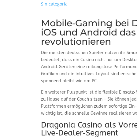
Sin categoría
Mobile‑Gaming bei D
iOS und Android das 
revolutionieren
Die meisten deutschen Spieler nutzen ihr Sma
bedeutet, dass ein Casino nicht nur am Deskt
Android‑Geräten eine reibungslose Performance
Grafiken und ein intuitives Layout sind entsc
spannend bleibt wie am PC.
Ein weiterer Pluspunkt ist die flexible Einsatz
zu Hause auf der Couch sitzen – Sie können je
Plattformen ermöglichen zudem sofortige Ein-
wichtig ist, die schnelle Gewinne realisieren w
Dragonia Casino als Vorr
Live‑Dealer‑Segment