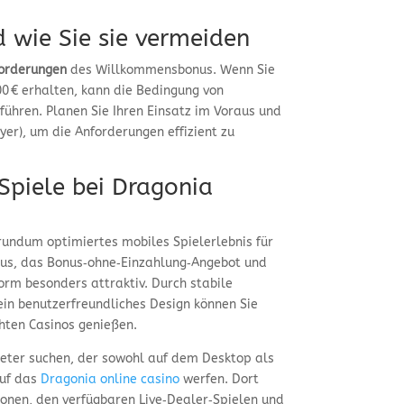
d wie Sie sie vermeiden
orderungen
des Willkommensbonus. Wenn Sie
0 € erhalten, kann die Bedingung von
ühren. Planen Sie Ihren Einsatz im Voraus und
yer), um die Anforderungen effizient zu
‑Spiele bei Dragonia
undum optimiertes mobiles Spielerlebnis für
us, das Bonus‑ohne‑Einzahlung‑Angebot und
orm besonders attraktiv. Durch stabile
in benutzerfreundliches Design können Sie
hten Casinos genießen.
eter suchen, der sowohl auf dem Desktop als
auf das
Dragonia online casino
werfen. Dort
ionen, den verfügbaren Live‑Dealer‑Spielen und