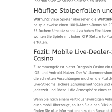
innerhalb von 48 Stunden auszahlen lassen.
Häufige Stolperfallen un
Warnung:
Viele Spieler übersehen die
Wettanf
beispielsweise einen 100 %‑Match‑Bonus bis 20
35‑fachem Umsatz schnell zu hohen Einsätzen f
wählen Sie Spiele mit hoher
RTP
(Return to Pla
erfüllen.
Fazit: Mobile Live‑Dealer
Casino
Zusammengefasst bietet Dragonia Casino ein r
iOS‑ und Android‑Nutzer. Der Willkommensbon
die schnellen Auszahlungen machen die Plattf
Live‑Streams, sichere Zahlungsmethoden und e
jederzeit und überall die Atmosphäre eines ec
Wenn Sie nach einem vertrauenswürdigen Anbi
auch mobil überzeugt, sollten Sie einen Blick 
finden Sie alle Informationen zu den Bonusakt