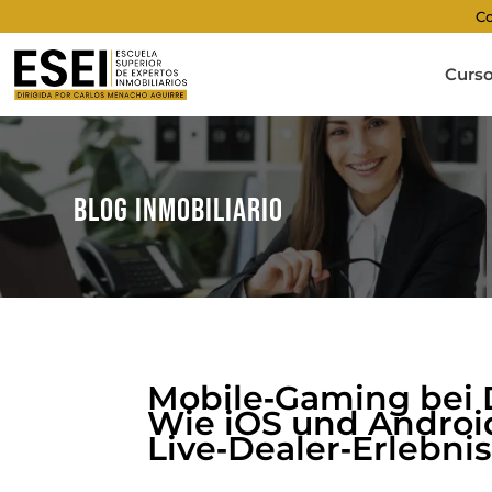
Co
Curs
BLOG INMOBILIARIO
Mobile‑Gaming bei 
Wie iOS und Androi
Live‑Dealer‑Erlebnis