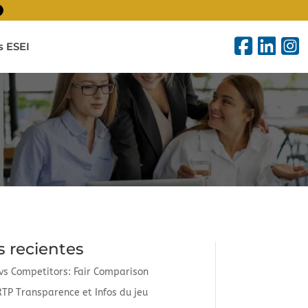
 ESEI
s recientes
 vs Competitors: Fair Comparison
TP Transparence et Infos du jeu