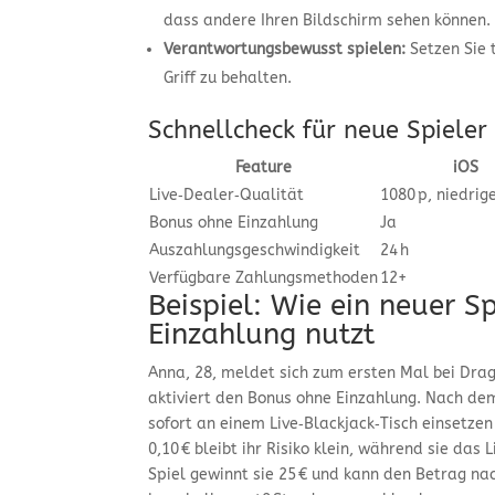
dass andere Ihren Bildschirm sehen können.
Verantwortungsbewusst spielen:
Setzen Sie 
Griff zu behalten.
Schnellcheck für neue Spieler
Feature
iOS
Live‑Dealer‑Qualität
1080 p, niedrig
Bonus ohne Einzahlung
Ja
Auszahlungsgeschwindigkeit
24 h
Verfügbare Zahlungsmethoden
12+
Beispiel: Wie ein neuer S
Einzahlung nutzt
Anna, 28, meldet sich zum ersten Mal bei Drag
aktiviert den Bonus ohne Einzahlung. Nach dem 
sofort an einem Live‑Blackjack‑Tisch einsetze
0,10 € bleibt ihr Risiko klein, während sie das
Spiel gewinnt sie 25 € und kann den Betrag na