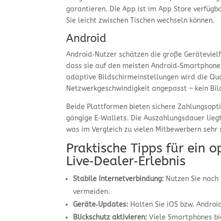
garantieren. Die App ist im App Store verfügb
Sie leicht zwischen Tischen wechseln können.
Android
Android‑Nutzer schätzen die große Geräteviel
dass sie auf den meisten Android‑Smartphones
adaptive Bildschirmeinstellungen wird die Qu
Netzwerkgeschwindigkeit angepasst – kein Bil
Beide Plattformen bieten sichere Zahlungsopti
gängige E‑Wallets. Die Auszahlungsdauer liegt
was im Vergleich zu vielen Mitbewerbern sehr s
Praktische Tipps für ein 
Live‑Dealer‑Erlebnis
Stabile Internetverbindung:
Nutzen Sie nach
vermeiden.
Geräte‑Updates:
Halten Sie iOS bzw. Androi
Blickschutz aktivieren:
Viele Smartphones bie