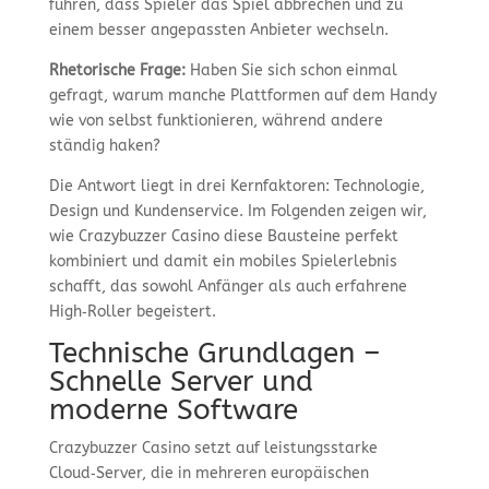
führen, dass Spieler das Spiel abbrechen und zu
einem besser angepassten Anbieter wechseln.
Rhetorische Frage:
Haben Sie sich schon einmal
gefragt, warum manche Plattformen auf dem Handy
wie von selbst funktionieren, während andere
ständig haken?
Die Antwort liegt in drei Kernfaktoren: Technologie,
Design und Kundenservice. Im Folgenden zeigen wir,
wie Crazybuzzer Casino diese Bausteine perfekt
kombiniert und damit ein mobiles Spielerlebnis
schafft, das sowohl Anfänger als auch erfahrene
High‑Roller begeistert.
Technische Grundlagen –
Schnelle Server und
moderne Software
Crazybuzzer Casino setzt auf leistungsstarke
Cloud‑Server, die in mehreren europäischen