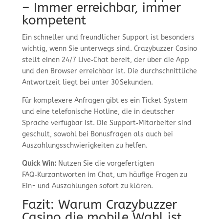
– Immer erreichbar, immer
kompetent
Ein schneller und freundlicher Support ist besonders
wichtig, wenn Sie unterwegs sind. Crazybuzzer Casino
stellt einen 24/7 Live‑Chat bereit, der über die App
und den Browser erreichbar ist. Die durchschnittliche
Antwortzeit liegt bei unter 30 Sekunden.
Für komplexere Anfragen gibt es ein Ticket‑System
und eine telefonische Hotline, die in deutscher
Sprache verfügbar ist. Die Support‑Mitarbeiter sind
geschult, sowohl bei Bonusfragen als auch bei
Auszahlungsschwierigkeiten zu helfen.
Quick Win:
Nutzen Sie die vorgefertigten
FAQ‑Kurzantworten im Chat, um häufige Fragen zu
Ein- und Auszahlungen sofort zu klären.
Fazit: Warum Crazybuzzer
Casino die mobile Wahl ist