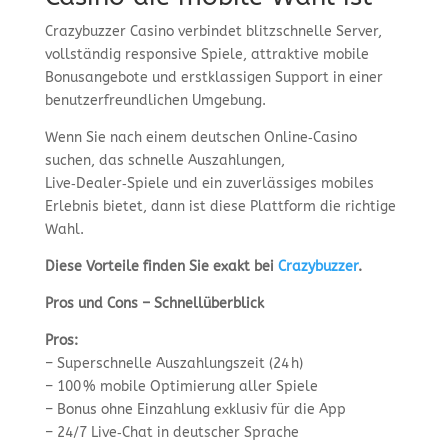
Crazybuzzer Casino verbindet blitzschnelle Server,
vollständig responsive Spiele, attraktive mobile
Bonusangebote und erstklassigen Support in einer
benutzerfreundlichen Umgebung.
Wenn Sie nach einem deutschen Online‑Casino
suchen, das schnelle Auszahlungen,
Live‑Dealer‑Spiele und ein zuverlässiges mobiles
Erlebnis bietet, dann ist diese Plattform die richtige
Wahl.
Diese Vorteile finden Sie exakt bei
Crazybuzzer
.
Pros und Cons – Schnellüberblick
Pros:
– Superschnelle Auszahlungszeit (24 h)
– 100 % mobile Optimierung aller Spiele
– Bonus ohne Einzahlung exklusiv für die App
– 24/7 Live‑Chat in deutscher Sprache