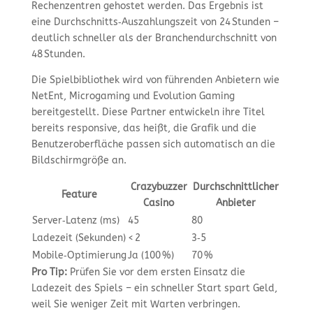
Rechenzentren gehostet werden. Das Ergebnis ist
eine Durchschnitts‑Auszahlungszeit von 24 Stunden –
deutlich schneller als der Branchendurchschnitt von
48 Stunden.
Die Spielbibliothek wird von führenden Anbietern wie
NetEnt, Microgaming und Evolution Gaming
bereitgestellt. Diese Partner entwickeln ihre Titel
bereits responsive, das heißt, die Grafik und die
Benutzeroberfläche passen sich automatisch an die
Bildschirmgröße an.
Crazybuzzer
Durchschnittlicher
Feature
Casino
Anbieter
Server‑Latenz (ms)
45
80
Ladezeit (Sekunden)
< 2
3‑5
Mobile‑Optimierung
Ja (100 %)
70 %
Pro Tip:
Prüfen Sie vor dem ersten Einsatz die
Ladezeit des Spiels – ein schneller Start spart Geld,
weil Sie weniger Zeit mit Warten verbringen.