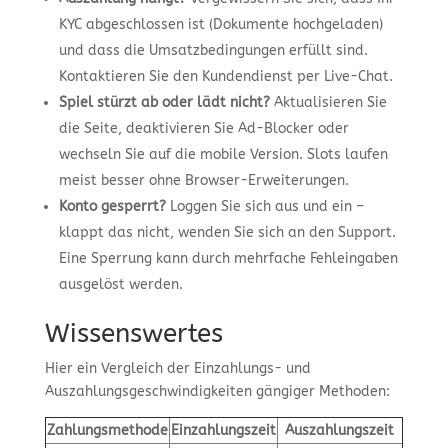
KYC abgeschlossen ist (Dokumente hochgeladen)
und dass die Umsatzbedingungen erfüllt sind.
Kontaktieren Sie den Kundendienst per Live-Chat.
Spiel stürzt ab oder lädt nicht?
Aktualisieren Sie
die Seite, deaktivieren Sie Ad-Blocker oder
wechseln Sie auf die mobile Version. Slots laufen
meist besser ohne Browser-Erweiterungen.
Konto gesperrt?
Loggen Sie sich aus und ein –
klappt das nicht, wenden Sie sich an den Support.
Eine Sperrung kann durch mehrfache Fehleingaben
ausgelöst werden.
Wissenswertes
Hier ein Vergleich der Einzahlungs- und
Auszahlungsgeschwindigkeiten gängiger Methoden:
Zahlungsmethode
Einzahlungszeit
Auszahlungszeit