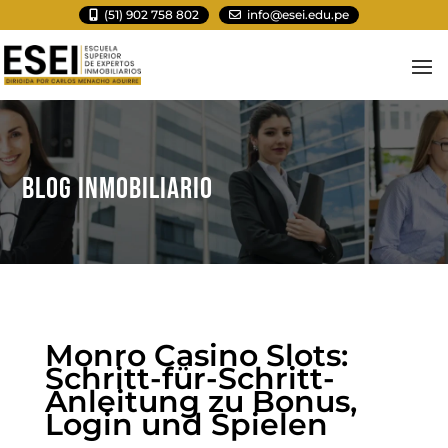
(51) 902 758 802
info@esei.edu.pe
BLOG INMOBILIARIO
Monro Casino Slots:
Schritt-für-Schritt-
Anleitung zu Bonus,
Login und Spielen