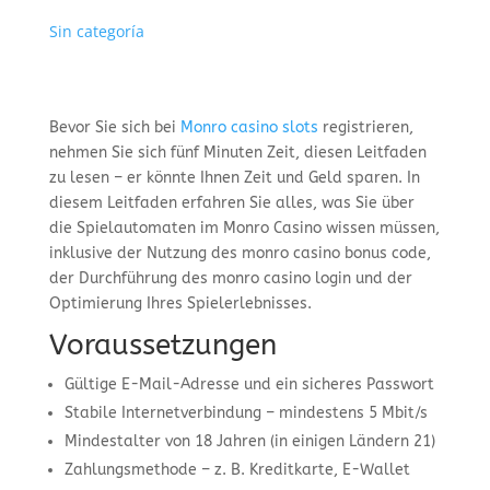
Sin categoría
Bevor Sie sich bei
Monro casino slots
registrieren,
nehmen Sie sich fünf Minuten Zeit, diesen Leitfaden
zu lesen – er könnte Ihnen Zeit und Geld sparen. In
diesem Leitfaden erfahren Sie alles, was Sie über
die Spielautomaten im Monro Casino wissen müssen,
inklusive der Nutzung des monro casino bonus code,
der Durchführung des monro casino login und der
Optimierung Ihres Spielerlebnisses.
Voraussetzungen
Gültige E-Mail-Adresse und ein sicheres Passwort
Stabile Internetverbindung – mindestens 5 Mbit/s
Mindestalter von 18 Jahren (in einigen Ländern 21)
Zahlungsmethode – z. B. Kreditkarte, E-Wallet