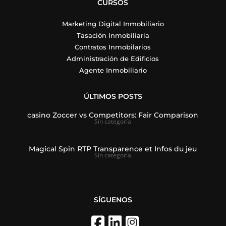
CURSOS
Marketing Digital Inmobiliario
Tasación Inmobiliaria
Contratos Inmobilarios
Administración de Edificios
Agente Inmobiliario
ÚLTIMOS POSTS
casino Zoccer vs Competitors: Fair Comparison
Sin categoría
Magical Spin RTP Transparence et Infos du jeu
Sin categoría
SÍGUENOS