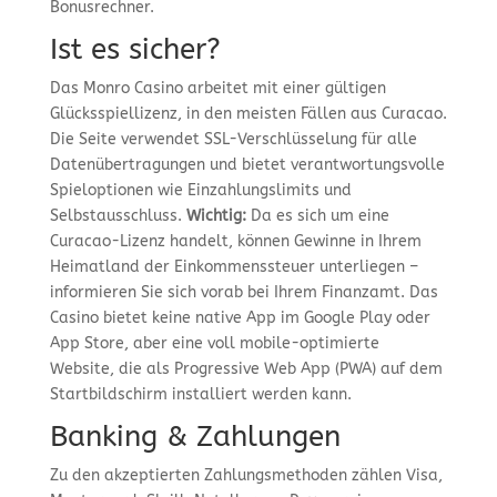
Bonusrechner.
Ist es sicher?
Das Monro Casino arbeitet mit einer gültigen
Glücksspiellizenz, in den meisten Fällen aus Curacao.
Die Seite verwendet SSL-Verschlüsselung für alle
Datenübertragungen und bietet verantwortungsvolle
Spieloptionen wie Einzahlungslimits und
Selbstausschluss.
Wichtig:
Da es sich um eine
Curacao-Lizenz handelt, können Gewinne in Ihrem
Heimatland der Einkommenssteuer unterliegen –
informieren Sie sich vorab bei Ihrem Finanzamt. Das
Casino bietet keine native App im Google Play oder
App Store, aber eine voll mobile-optimierte
Website, die als Progressive Web App (PWA) auf dem
Startbildschirm installiert werden kann.
Banking & Zahlungen
Zu den akzeptierten Zahlungsmethoden zählen Visa,