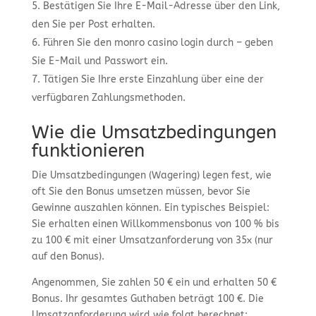
Bestätigen Sie Ihre E-Mail-Adresse über den Link,
den Sie per Post erhalten.
Führen Sie den monro casino login durch – geben
Sie E-Mail und Passwort ein.
Tätigen Sie Ihre erste Einzahlung über eine der
verfügbaren Zahlungsmethoden.
Wie die Umsatzbedingungen
funktionieren
Die Umsatzbedingungen (Wagering) legen fest, wie
oft Sie den Bonus umsetzen müssen, bevor Sie
Gewinne auszahlen können. Ein typisches Beispiel:
Sie erhalten einen Willkommensbonus von 100 % bis
zu 100 € mit einer Umsatzanforderung von 35x (nur
auf den Bonus).
Angenommen, Sie zahlen 50 € ein und erhalten 50 €
Bonus. Ihr gesamtes Guthaben beträgt 100 €. Die
Umsatzanforderung wird wie folgt berechnet: