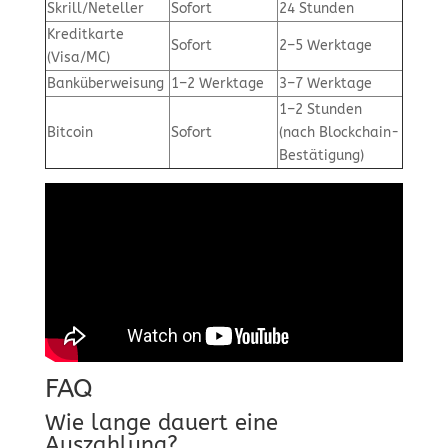
Skrill/Neteller
Sofort
24 Stunden
Kreditkarte
Sofort
2–5 Werktage
(Visa/MC)
Banküberweisung
1–2 Werktage
3–7 Werktage
1–2 Stunden
Bitcoin
Sofort
(nach Blockchain-
Bestätigung)
FAQ
Wie lange dauert eine
Auszahlung?