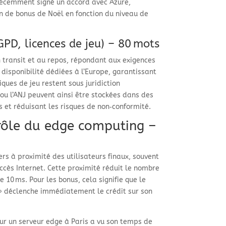
 récemment signé un accord avec Azure,
on de bonus de Noël en fonction du niveau de
GPD, licences de jeu) – 80 mots
n transit et au repos, répondant aux exigences
 disponibilité dédiées à l’Europe, garantissant
ques de jeu restent sous juridiction
 ou l’ANJ peuvent ainsi être stockées dans des
s et réduisant les risques de non‑conformité.
 rôle du edge computing –
s à proximité des utilisateurs finaux, souvent
ccès Internet. Cette proximité réduit le nombre
 10 ms. Pour les bonus, cela signifie que le
 » déclenche immédiatement le crédit sur son
ur un serveur edge à Paris a vu son temps de