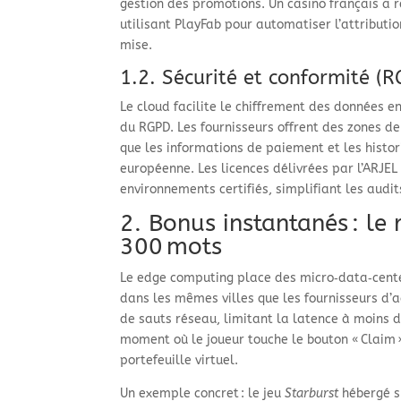
gestion des promotions. Un casino français a
utilisant PlayFab pour automatiser l’attributi
mise.
1.2. Sécurité et conformité (R
Le cloud facilite le chiffrement des données e
du RGPD. Les fournisseurs offrent des zones de
que les informations de paiement et les histori
européenne. Les licences délivrées par l’ARJEL
environnements certifiés, simplifiant les audit
2. Bonus instantanés : le
300 mots
Le edge computing place des micro‑data‑center
dans les mêmes villes que les fournisseurs d’a
de sauts réseau, limitant la latence à moins de
moment où le joueur touche le bouton « Claim
portefeuille virtuel.
Un exemple concret : le jeu
Starburst
hébergé s