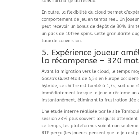
sans surcharge du réseau.
En outre, la flexibilité du cloud permet d’exp
comportement de jeu en temps réel. Un joueur 
peut recevoir un bonus de dépôt de 30 % limité
un pack de 10 free‑spins. Cette granularité a
taux de conversion.
5. Expérience joueur amé
la récompense – 320 mot
Avant la migration vers le cloud, le temps m
Gonzo’s Quest
était de 4,5 s en Europe occiden
hybride, ce chiffre est tombé à 1,7 s, soit une
immédiatement lorsque le joueur réclame un w
instantanément, éliminant la frustration liée 
Une étude interne réalisée par le site Tambou
session 23 % plus souvent lorsqu’ils attendent 
ce temps, les plateformes voient non seuleme
RTP perçu (les joueurs pensent que le jeu est p