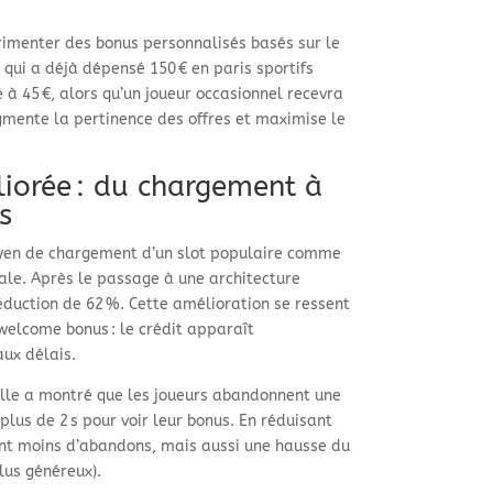
érimenter des bonus personnalisés basés sur le
qui a déjà dépensé 150 € en paris sportifs
 à 45 €, alors qu’un joueur occasionnel recevra
ugmente la pertinence des offres et maximise le
liorée : du chargement à
s
oyen de chargement d’un slot populaire comme
tale. Après le passage à une architecture
 réduction de 62 %. Cette amélioration se ressent
elcome bonus : le crédit apparaît
aux délais.
ille a montré que les joueurs abandonnent une
plus de 2 s pour voir leur bonus. En réduisant
nt moins d’abandons, mais aussi une hausse du
lus généreux).