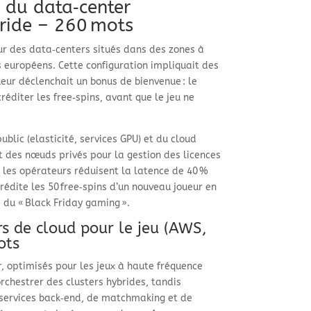
: du data‑center
bride – 260 mots
sur des data‑centers situés dans des zones à
s européens. Cette configuration impliquait des
eur déclenchait un bonus de bienvenue : le
créditer les free‑spins, avant que le jeu ne
blic (elasticité, services GPU) et du cloud
nt des nœuds privés pour la gestion des licences
 les opérateurs réduisent la latence de 40 %
rédite les 50 free‑spins d’un nouveau joueur en
du « Black Friday gaming ».
rs de cloud pour le jeu (AWS,
ots
, optimisés pour les jeux à haute fréquence
rchestrer des clusters hybrides, tandis
e services back‑end, de matchmaking et de