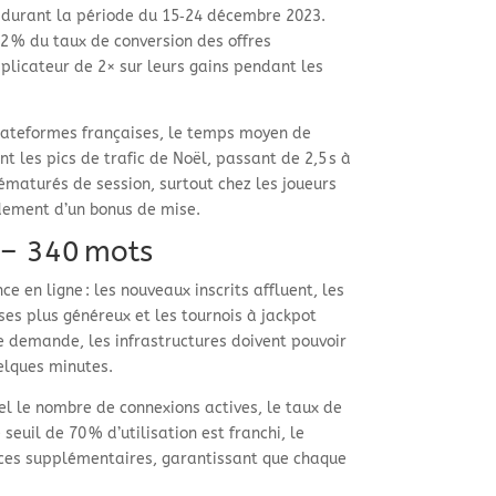
 s durant la période du 15‑24 décembre 2023.
2 % du taux de conversion des offres
iplicateur de 2× sur leurs gains pendant les
 plateformes françaises, le temps moyen de
 les pics de trafic de Noël, passant de 2,5 s à
rématurés de session, surtout chez les joueurs
idement d’un bonus de mise.
e – 340 mots
e en ligne : les nouveaux inscrits affluent, les
ses plus généreux et les tournois à jackpot
e demande, les infrastructures doivent pouvoir
uelques minutes.
el le nombre de connexions actives, le taux de
seuil de 70 % d’utilisation est franchi, le
es supplémentaires, garantissant que chaque