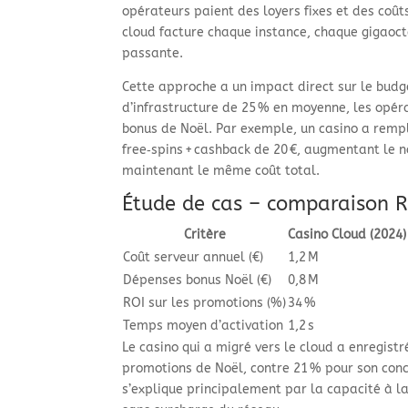
opérateurs paient des loyers fixes et des coût
cloud facture chaque instance, chaque gigaoc
passante.
Cette approche a un impact direct sur le budg
d’infrastructure de 25 % en moyenne, les opér
bonus de Noël. Par exemple, un casino a remp
free‑spins + cashback de 20 €, augmentant le n
maintenant le même coût total.
Étude de cas – comparaison 
Critère
Casino Cloud (2024)
Coût serveur annuel (€)
1,2 M
Dépenses bonus Noël (€)
0,8 M
ROI sur les promotions (%)
34 %
Temps moyen d’activation
1,2 s
Le casino qui a migré vers le cloud a enregist
promotions de Noël, contre 21 % pour son conc
s’explique principalement par la capacité à l