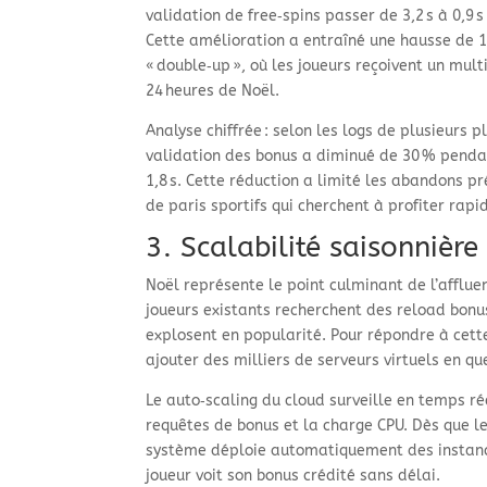
validation de free‑spins passer de 3,2 s à 0,9
Cette amélioration a entraîné une hausse de 1
« double‑up », où les joueurs reçoivent un mult
24 heures de Noël.
Analyse chiffrée : selon les logs de plusieurs
validation des bonus a diminué de 30 % pendant
1,8 s. Cette réduction a limité les abandons p
de paris sportifs qui cherchent à profiter rap
3. Scalabilité saisonnièr
Noël représente le point culminant de l’affluenc
joueurs existants recherchent des reload bonu
explosent en popularité. Pour répondre à cett
ajouter des milliers de serveurs virtuels en q
Le auto‑scaling du cloud surveille en temps ré
requêtes de bonus et la charge CPU. Dès que le 
système déploie automatiquement des instanc
joueur voit son bonus crédité sans délai.