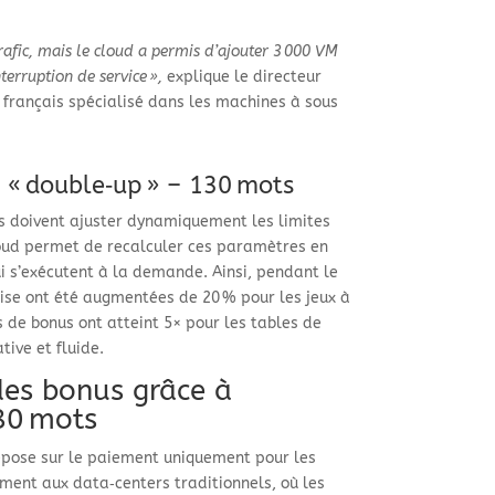
afic, mais le cloud a permis d’ajouter 3 000 VM
terruption de service »,
explique le directeur
 français spécialisé dans les machines à sous
s « double‑up » – 130 mots
rs doivent ajuster dynamiquement les limites
loud permet de recalculer ces paramètres en
i s’exécutent à la demande. Ainsi, pendant le
ise ont été augmentées de 20 % pour les jeux à
s de bonus ont atteint 5× pour les tables de
tive et fluide.
des bonus grâce à
380 mots
repose sur le paiement uniquement pour les
ent aux data‑centers traditionnels, où les