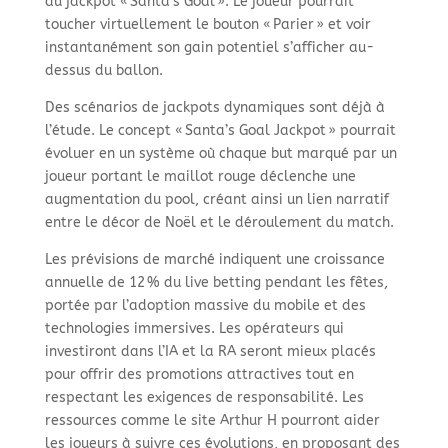
du jackpot « Santa’s Goal ». Le joueur pourrait
toucher virtuellement le bouton « Parier » et voir
instantanément son gain potentiel s’afficher au-
dessus du ballon.
Des scénarios de jackpots dynamiques sont déjà à
l’étude. Le concept « Santa’s Goal Jackpot » pourrait
évoluer en un système où chaque but marqué par un
joueur portant le maillot rouge déclenche une
augmentation du pool, créant ainsi un lien narratif
entre le décor de Noël et le déroulement du match.
Les prévisions de marché indiquent une croissance
annuelle de 12 % du live betting pendant les fêtes,
portée par l’adoption massive du mobile et des
technologies immersives. Les opérateurs qui
investiront dans l’IA et la RA seront mieux placés
pour offrir des promotions attractives tout en
respectant les exigences de responsabilité. Les
ressources comme le site Arthur H pourront aider
les joueurs à suivre ces évolutions, en proposant des