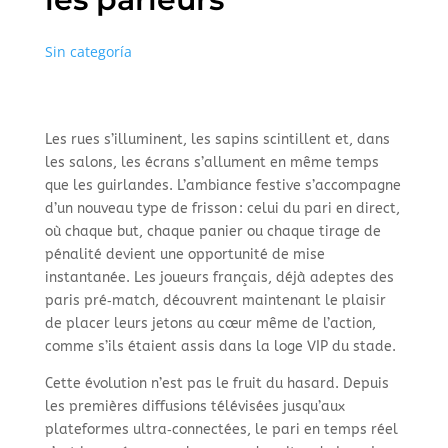
Sin categoría
Les rues s’illuminent, les sapins scintillent et, dans
les salons, les écrans s’allument en même temps
que les guirlandes. L’ambiance festive s’accompagne
d’un nouveau type de frisson : celui du pari en direct,
où chaque but, chaque panier ou chaque tirage de
pénalité devient une opportunité de mise
instantanée. Les joueurs français, déjà adeptes des
paris pré‑match, découvrent maintenant le plaisir
de placer leurs jetons au cœur même de l’action,
comme s’ils étaient assis dans la loge VIP du stade.
Cette évolution n’est pas le fruit du hasard. Depuis
les premières diffusions télévisées jusqu’aux
plateformes ultra‑connectées, le pari en temps réel