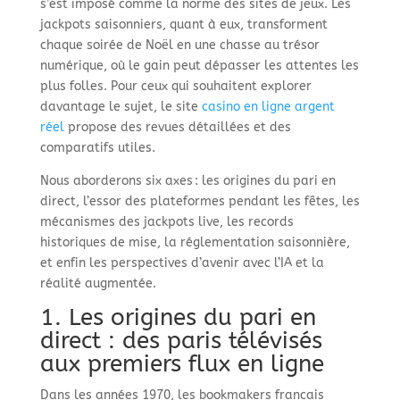
s’est imposé comme la norme des sites de jeux. Les
jackpots saisonniers, quant à eux, transforment
chaque soirée de Noël en une chasse au trésor
numérique, où le gain peut dépasser les attentes les
plus folles. Pour ceux qui souhaitent explorer
davantage le sujet, le site
casino en ligne argent
réel
propose des revues détaillées et des
comparatifs utiles.
Nous aborderons six axes : les origines du pari en
direct, l’essor des plateformes pendant les fêtes, les
mécanismes des jackpots live, les records
historiques de mise, la réglementation saisonnière,
et enfin les perspectives d’avenir avec l’IA et la
réalité augmentée.
1. Les origines du pari en
direct : des paris télévisés
aux premiers flux en ligne
Dans les années 1970, les bookmakers français