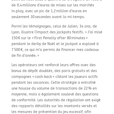
de 9,4 millions d’euros de mises sur les marchés
in‑play, avec un pic de 1,2 million d’euros en
seulement 30 secondes avant la mi‑temps.
Parmi les témoignages, celui de Julien, 34 ans, de
Lyon, illustre l’impact des jackpots festifs. « J’ai misé
150 € sur le « First Penalty after 80 minutes »
pendant le derby de Noël et le jackpot a explosé à
7 500 €, ce qui m’a permis de financer mes cadeaux
de fin d’année. »
Les opérateurs ont renforcé leurs offres avec des
bonus de dépôt doublés, des paris gratuits et des
campagnes « cash‑back » ciblant les joueurs actifs
pendant les vacances. Cette stratégie a entraîné
une hausse du volume de transactions de 22 % en
moyenne, mais a également soulevé des questions
de conformité. Les autorités de régulation ont exigé
des rapports détaillés sur les montants versés et
les mesures de prévention du jeu excessif, afin