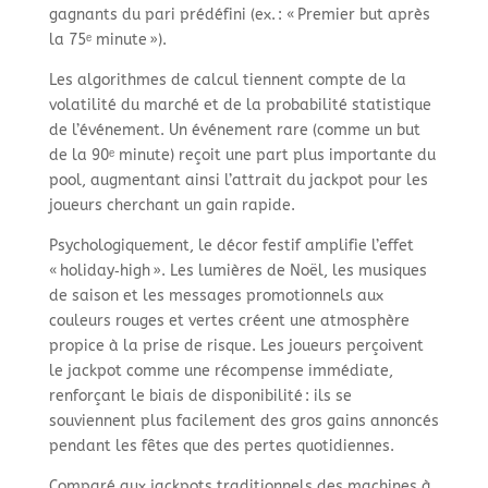
gagnants du pari prédéfini (ex. : « Premier but après
la 75ᵉ minute »).
Les algorithmes de calcul tiennent compte de la
volatilité du marché et de la probabilité statistique
de l’événement. Un événement rare (comme un but
de la 90ᵉ minute) reçoit une part plus importante du
pool, augmentant ainsi l’attrait du jackpot pour les
joueurs cherchant un gain rapide.
Psychologiquement, le décor festif amplifie l’effet
« holiday‑high ». Les lumières de Noël, les musiques
de saison et les messages promotionnels aux
couleurs rouges et vertes créent une atmosphère
propice à la prise de risque. Les joueurs perçoivent
le jackpot comme une récompense immédiate,
renforçant le biais de disponibilité : ils se
souviennent plus facilement des gros gains annoncés
pendant les fêtes que des pertes quotidiennes.
Comparé aux jackpots traditionnels des machines à