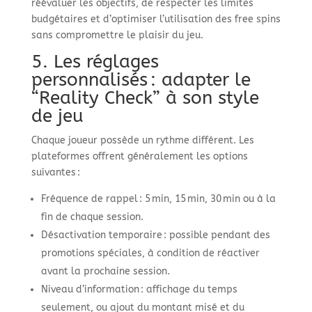
réévaluer les objectifs, de respecter les limites
budgétaires et d’optimiser l’utilisation des free spins
sans compromettre le plaisir du jeu.
5. Les réglages
personnalisés : adapter le
“Reality Check” à son style
de jeu
Chaque joueur possède un rythme différent. Les
plateformes offrent généralement les options
suivantes :
Fréquence de rappel : 5 min, 15 min, 30 min ou à la
fin de chaque session.
Désactivation temporaire : possible pendant des
promotions spéciales, à condition de réactiver
avant la prochaine session.
Niveau d’information : affichage du temps
seulement, ou ajout du montant misé et du