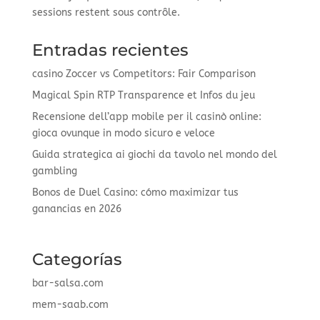
sessions restent sous contrôle.
Entradas recientes
casino Zoccer vs Competitors: Fair Comparison
Magical Spin RTP Transparence et Infos du jeu
Recensione dell’app mobile per il casinò online:
gioca ovunque in modo sicuro e veloce
Guida strategica ai giochi da tavolo nel mondo del
gambling
Bonos de Duel Casino: cómo maximizar tus
ganancias en 2026
Categorías
bar-salsa.com
mem-saab.com