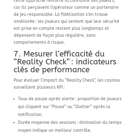
Cette approche renforce la confiance des joueurs,
car ils perçoivent l’opérateur comme un partenaire
de jeu responsable. La fidélisation s’en trouve
améliorée : les joueurs qui sentent que leur sécurité
est prise en compte restent plus longtemps et
dépensent de façon plus régulière, sans
comportements à risque.
7. Mesurer l’efficacité du
“Reality Check” : indicateurs
clés de performance
Pour évaluer l’impact du “Reality Check”, les casinos
surveillent plusieurs KPI :
Taux de pause après alerte : proportion de joueurs
qui cliquent sur “Pause” ou “Quitter” après la
notification.
Durée moyenne des sessions : diminution du temps
moyen indique un meilleur contrôle.