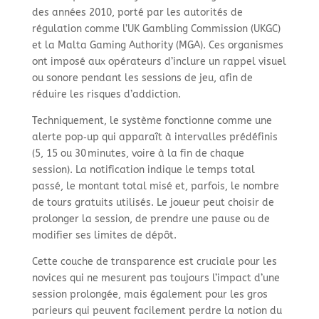
des années 2010, porté par les autorités de
régulation comme l’UK Gambling Commission (UKGC)
et la Malta Gaming Authority (MGA). Ces organismes
ont imposé aux opérateurs d’inclure un rappel visuel
ou sonore pendant les sessions de jeu, afin de
réduire les risques d’addiction.
Techniquement, le système fonctionne comme une
alerte pop‑up qui apparaît à intervalles prédéfinis
(5, 15 ou 30 minutes, voire à la fin de chaque
session). La notification indique le temps total
passé, le montant total misé et, parfois, le nombre
de tours gratuits utilisés. Le joueur peut choisir de
prolonger la session, de prendre une pause ou de
modifier ses limites de dépôt.
Cette couche de transparence est cruciale pour les
novices qui ne mesurent pas toujours l’impact d’une
session prolongée, mais également pour les gros
parieurs qui peuvent facilement perdre la notion du