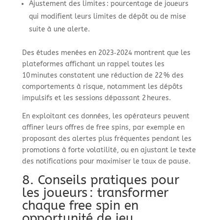
Ajustement des limites : pourcentage de joueurs
qui modifient leurs limites de dépôt ou de mise
suite à une alerte.
Des études menées en 2023‑2024 montrent que les
plateformes affichant un rappel toutes les
10 minutes constatent une réduction de 22 % des
comportements à risque, notamment les dépôts
impulsifs et les sessions dépassant 2 heures.
En exploitant ces données, les opérateurs peuvent
affiner leurs offres de free spins, par exemple en
proposant des alertes plus fréquentes pendant les
promotions à forte volatilité, ou en ajustant le texte
des notifications pour maximiser le taux de pause.
8. Conseils pratiques pour
les joueurs : transformer
chaque free spin en
opportunité de jeu