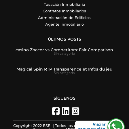
Tasación Inmobiliaria
Contratos Inmobilarios
Administración de Edificios
Agente Inmobiliario
ÚLTIMOS POSTS
casino Zoccer vs Competitors: Fair Comparison
Sin categoría
Magical Spin RTP Transparence et Infos du jeu
Sin categoría
SÍGUENOS
Iniciar
Copyright 2022 ESEI | Todos los derechos reservados |