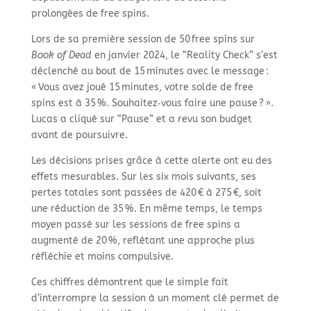
prolongées de free spins.
Lors de sa première session de 50 free spins sur
Book of Dead
en janvier 2024, le “Reality Check” s’est
déclenché au bout de 15 minutes avec le message :
« Vous avez joué 15 minutes, votre solde de free
spins est à 35 %. Souhaitez‑vous faire une pause ? ».
Lucas a cliqué sur “Pause” et a revu son budget
avant de poursuivre.
Les décisions prises grâce à cette alerte ont eu des
effets mesurables. Sur les six mois suivants, ses
pertes totales sont passées de 420 € à 275 €, soit
une réduction de 35 %. En même temps, le temps
moyen passé sur les sessions de free spins a
augmenté de 20 %, reflétant une approche plus
réfléchie et moins compulsive.
Ces chiffres démontrent que le simple fait
d’interrompre la session à un moment clé permet de