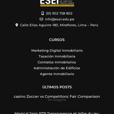
(51) 902 758 802
info@esei.edu.pe
Calle Elías Aguirre 180, Miraflores, Lima – Perú
CURSOS
Marketing Digital Inmobiliario
Tasación Inmobiliaria
Contratos Inmobilarios
Administración de Edificios
Agente Inmobiliario
ÚLTIMOS POSTS
casino Zoccer vs Competitors: Fair Comparison
Sin categoría
Magical Spin RTP Transparence et Infos du jeu