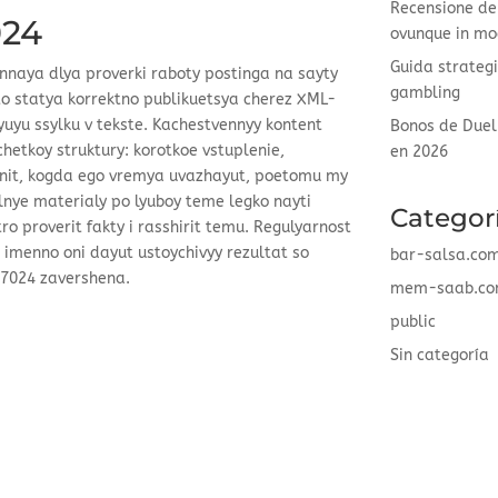
Recensione del
024
ovunque in mo
Guida strategi
nnaya dlya proverki raboty postinga na sayty
gambling
hto statya korrektno publikuetsya cherez XML-
yuyu ssylku v tekste. Kachestvennyy kontent
Bonos de Duel
hetkoy struktury: korotkoe vstuplenie,
en 2026
cenit, kogda ego vremya uvazhayut, poetomu my
lnye materialy po lyuboy teme legko nayti
Categor
o proverit fakty i rasshirit temu. Regulyarnost
 imenno oni dayut ustoychivyy rezultat so
bar-salsa.co
07024 zavershena.
mem-saab.c
public
Sin categoría