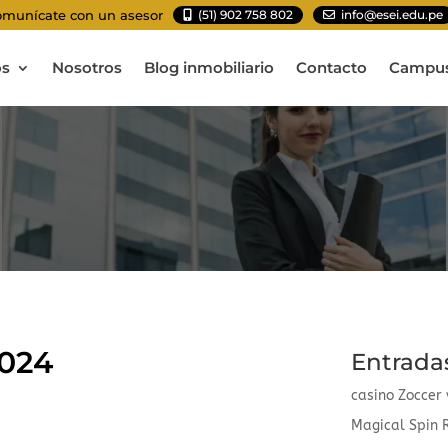
munícate con un asesor
(51) 902 758 802
info@esei.edu.pe
os
Nosotros
Blog inmobiliario
Contacto
Campus
7024
Entrada
casino Zoccer
Magical Spin R