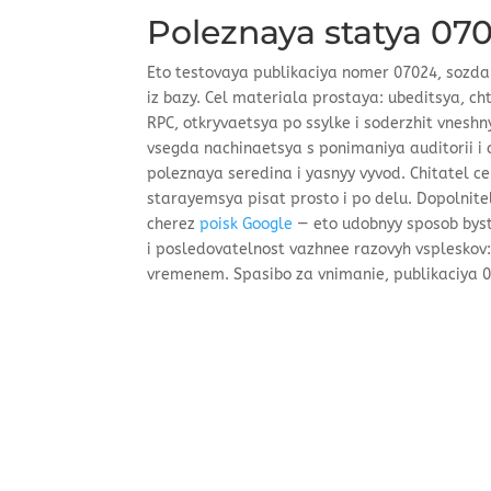
Poleznaya statya 07
Eto testovaya publikaciya nomer 07024, sozda
iz bazy. Cel materiala prostaya: ubeditsya, c
RPC, otkryvaetsya po ssylke i soderzhit vneshn
vsegda nachinaetsya s ponimaniya auditorii i c
poleznaya seredina i yasnyy vyvod. Chitatel 
starayemsya pisat prosto i po delu. Dopolnite
cherez
poisk Google
— eto udobnyy sposob bystr
i posledovatelnost vazhnee razovyh vspleskov:
vremenem. Spasibo za vnimanie, publikaciya 