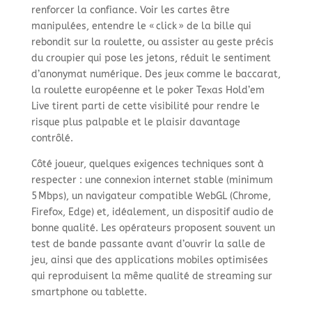
renforcer la confiance. Voir les cartes être
manipulées, entendre le « click » de la bille qui
rebondit sur la roulette, ou assister au geste précis
du croupier qui pose les jetons, réduit le sentiment
d’anonymat numérique. Des jeux comme le baccarat,
la roulette européenne et le poker Texas Hold’em
Live tirent parti de cette visibilité pour rendre le
risque plus palpable et le plaisir davantage
contrôlé.
Côté joueur, quelques exigences techniques sont à
respecter : une connexion internet stable (minimum
5 Mbps), un navigateur compatible WebGL (Chrome,
Firefox, Edge) et, idéalement, un dispositif audio de
bonne qualité. Les opérateurs proposent souvent un
test de bande passante avant d’ouvrir la salle de
jeu, ainsi que des applications mobiles optimisées
qui reproduisent la même qualité de streaming sur
smartphone ou tablette.