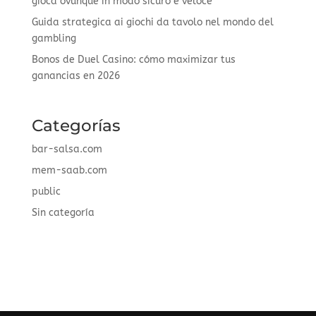
gioca ovunque in modo sicuro e veloce
Guida strategica ai giochi da tavolo nel mondo del
gambling
Bonos de Duel Casino: cómo maximizar tus
ganancias en 2026
Categorías
bar-salsa.com
mem-saab.com
public
Sin categoría