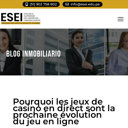
(51) 902 758 802
info@esei.edu.pe
BLOG INMOBILIARIO
Pourquoi les jeux de
casino en direct sont la
prochaine évolution
du jeu en ligne