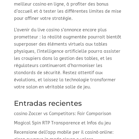
meilleur casino en ligne, à profiter des bonus
d’accueil et à tester les différentes limites de mise
pour affiner votre stratégie.
L’avenir du live casino s’annonce encore plus
prometteur : la réalité augmentée pourrait bientôt
superposer des éléments virtuels aux tables
physiques, l’intelligence artificielle pourra assister
les croupiers dans la gestion des tables, et les
régulateurs continueront d’harmoniser les
standards de sécurité. Restez attentif aux
évolutions, et laissez la technologie transformer
votre salon en véritable salle de jeu.
Entradas recientes
casino Zoccer vs Competitors: Fair Comparison
Magical Spin RTP Transparence et Infos du jeu
Recensione dell’app mobile per il casinò online: