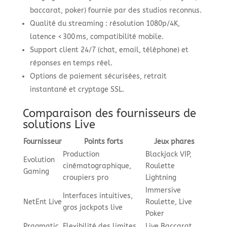
baccarat, poker) fournie par des studios reconnus.
Qualité du streaming : résolution 1080p/4K,
latence < 300 ms, compatibilité mobile.
Support client 24/7 (chat, email, téléphone) et
réponses en temps réel.
Options de paiement sécurisées, retrait
instantané et cryptage SSL.
Comparaison des fournisseurs de
solutions Live
Fournisseur
Points forts
Jeux phares
Production
Blackjack VIP,
Evolution
cinématographique,
Roulette
Gaming
croupiers pro
Lightning
Immersive
Interfaces intuitives,
NetEnt Live
Roulette, Live
gros jackpots live
Poker
Pragmatic
Flexibilité des limites,
Live Baccarat,