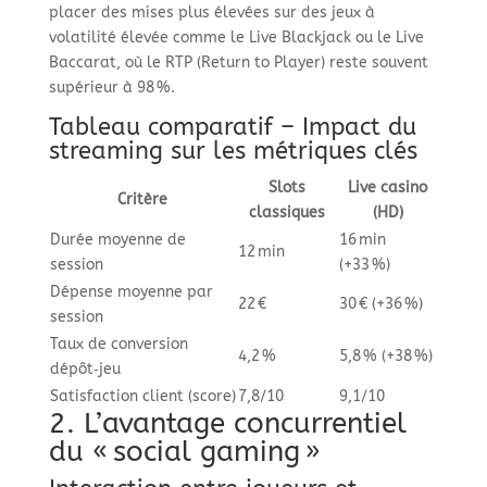
placer des mises plus élevées sur des jeux à
volatilité élevée comme le Live Blackjack ou le Live
Baccarat, où le RTP (Return to Player) reste souvent
supérieur à 98 %.
Tableau comparatif – Impact du
streaming sur les métriques clés
Slots
Live casino
Critère
classiques
(HD)
Durée moyenne de
16 min
12 min
session
(+33 %)
Dépense moyenne par
22 €
30 € (+36 %)
session
Taux de conversion
4,2 %
5,8 % (+38 %)
dépôt‑jeu
Satisfaction client (score)
7,8/10
9,1/10
2. L’avantage concurrentiel
du « social gaming »