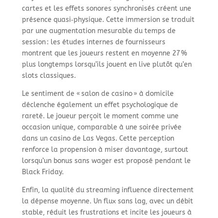
cartes et les effets sonores synchronisés créent une
présence quasi‑physique. Cette immersion se traduit
par une augmentation mesurable du temps de
session : les études internes de fournisseurs
montrent que les joueurs restent en moyenne 27 %
plus longtemps lorsqu’ils jouent en live plutôt qu’en
slots classiques.
Le sentiment de « salon de casino » à domicile
déclenche également un effet psychologique de
rareté. Le joueur perçoit le moment comme une
occasion unique, comparable à une soirée privée
dans un casino de Las Vegas. Cette perception
renforce la propension à miser davantage, surtout
lorsqu’un bonus sans wager est proposé pendant le
Black Friday.
Enfin, la qualité du streaming influence directement
la dépense moyenne. Un flux sans lag, avec un débit
stable, réduit les frustrations et incite les joueurs à