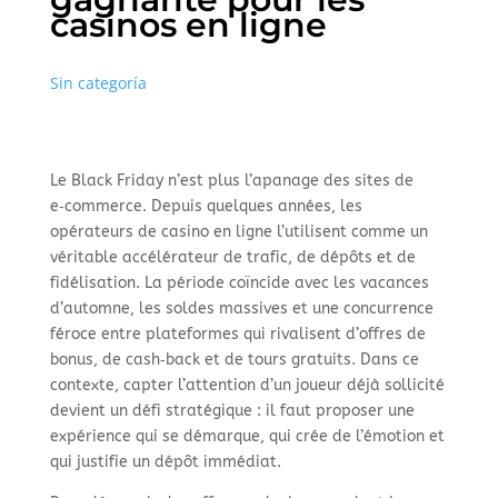
casinos en ligne
Sin categoría
Le Black Friday n’est plus l’apanage des sites de
e‑commerce. Depuis quelques années, les
opérateurs de casino en ligne l’utilisent comme un
véritable accélérateur de trafic, de dépôts et de
fidélisation. La période coïncide avec les vacances
d’automne, les soldes massives et une concurrence
féroce entre plateformes qui rivalisent d’offres de
bonus, de cash‑back et de tours gratuits. Dans ce
contexte, capter l’attention d’un joueur déjà sollicité
devient un défi stratégique : il faut proposer une
expérience qui se démarque, qui crée de l’émotion et
qui justifie un dépôt immédiat.