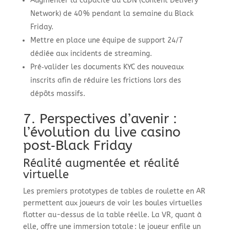
Augmenter la capacité du CDN (Content Delivery
Network) de 40 % pendant la semaine du Black
Friday.
Mettre en place une équipe de support 24/7
dédiée aux incidents de streaming.
Pré‑valider les documents KYC des nouveaux
inscrits afin de réduire les frictions lors des
dépôts massifs.
7. Perspectives d’avenir :
l’évolution du live casino
post‑Black Friday
Réalité augmentée et réalité
virtuelle
Les premiers prototypes de tables de roulette en AR
permettent aux joueurs de voir les boules virtuelles
flotter au-dessus de la table réelle. La VR, quant à
elle, offre une immersion totale : le joueur enfile un