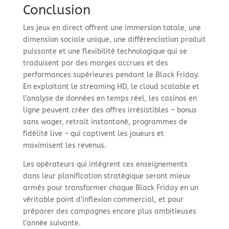
Conclusion
Les jeux en direct offrent une immersion totale, une
dimension sociale unique, une différenciation produit
puissante et une flexibilité technologique qui se
traduisent par des marges accrues et des
performances supérieures pendant le Black Friday.
En exploitant le streaming HD, le cloud scalable et
l’analyse de données en temps réel, les casinos en
ligne peuvent créer des offres irrésistibles – bonus
sans wager, retrait instantané, programmes de
fidélité live – qui captivent les joueurs et
maximisent les revenus.
Les opérateurs qui intègrent ces enseignements
dans leur planification stratégique seront mieux
armés pour transformer chaque Black Friday en un
véritable point d’inflexion commercial, et pour
préparer des campagnes encore plus ambitieuses
l’année suivante.