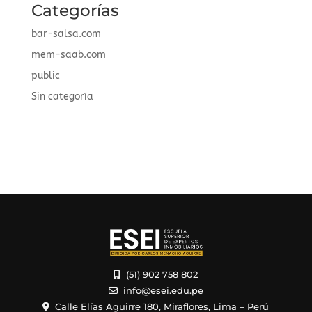
Categorías
bar-salsa.com
mem-saab.com
public
Sin categoría
(51) 902 758 802
info@esei.edu.pe
Calle Elías Aguirre 180, Miraflores, Lima – Perú