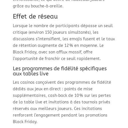
grâce au bouche‑à‑oreille.
Effet de réseau
Lorsque le nombre de participants dépasse un seuil
critique (environ 150 joueurs simultanés), les
discussions s’intensifient, les emojis fusent et le taux
de rétention augmente de 12 % en moyenne. Le
Black Friday, avec son afflux massif, offre
l’opportunité de franchir ce seuil rapidement.
Les programmes de fidélité spécifiques
aux tables live
Les casinos conçoivent des programmes de fidélité
dédiés aux jeux en direct : points de mise
supplémentaires, cash‑back de 10 % sur les pertes
de la table live et invitations à des tournois privés
réservés aux meilleurs joueurs. Ces incitations
renforcent l’engagement pendant les promotions
Black Friday.