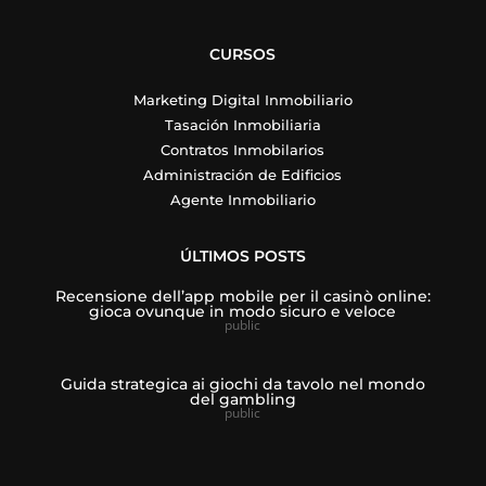
CURSOS
Marketing Digital Inmobiliario
Tasación Inmobiliaria
Contratos Inmobilarios
Administración de Edificios
Agente Inmobiliario
ÚLTIMOS POSTS
Recensione dell’app mobile per il casinò online:
gioca ovunque in modo sicuro e veloce
public
Guida strategica ai giochi da tavolo nel mondo
del gambling
public