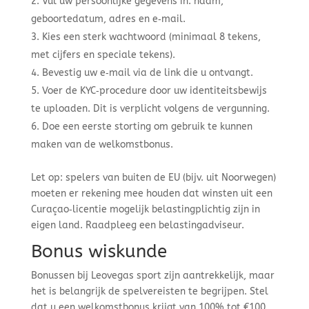
Vul uw persoonlijke gegevens in: naam,
geboortedatum, adres en e‑mail.
Kies een sterk wachtwoord (minimaal 8 tekens,
met cijfers en speciale tekens).
Bevestig uw e‑mail via de link die u ontvangt.
Voer de KYC‑procedure door uw identiteitsbewijs
te uploaden. Dit is verplicht volgens de vergunning.
Doe een eerste storting om gebruik te kunnen
maken van de welkomstbonus.
Let op: spelers van buiten de EU (bijv. uit Noorwegen)
moeten er rekening mee houden dat winsten uit een
Curaçao‑licentie mogelijk belastingplichtig zijn in
eigen land. Raadpleeg een belastingadviseur.
Bonus wiskunde
Bonussen bij Leovegas sport zijn aantrekkelijk, maar
het is belangrijk de spelvereisten te begrijpen. Stel
dat u een welkomstbonus krijgt van 100% tot €100