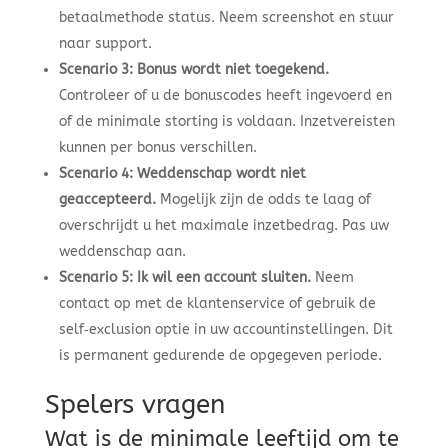
betaalmethode status. Neem screenshot en stuur
naar support.
Scenario 3: Bonus wordt niet toegekend.
Controleer of u de bonuscodes heeft ingevoerd en
of de minimale storting is voldaan. Inzetvereisten
kunnen per bonus verschillen.
Scenario 4: Weddenschap wordt niet
geaccepteerd.
Mogelijk zijn de odds te laag of
overschrijdt u het maximale inzetbedrag. Pas uw
weddenschap aan.
Scenario 5: Ik wil een account sluiten.
Neem
contact op met de klantenservice of gebruik de
self‑exclusion optie in uw accountinstellingen. Dit
is permanent gedurende de opgegeven periode.
Spelers vragen
Wat is de minimale leeftijd om te