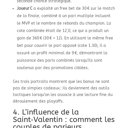
seconde chance stratégique.
Joueur C
a exploité un free bet de 30 € sur le match
de la finale, combiné à un pari multiple incluant
le MVP et le nombre de rebonds du champion. La
cote combinée était de 12,0, ce qui a produit un
gain de 360 € (30 € × 12). En utilisant le même free
bet pour couvrir le pari opposé (cote 1.30), il a
assuré un profit minimal de 9 €, démontrant la
puissance des paris combinés lorsqu’ils sont
soutenus par des promotions ciblées.
Ces trois portraits montrent que les bonus ne sont
pas de simples cadeaux ; ils deviennent des outils
tactiques lorsqu’on les associe à une lecture fine du
déroulement des playoffs.
4. L’influence de la
Saint‑Valentin : comment les
couples de parieurs