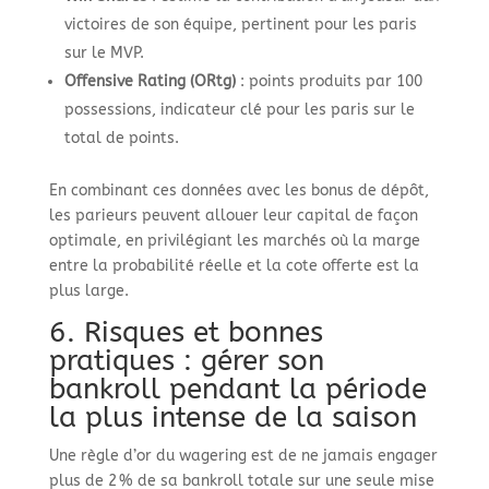
victoires de son équipe, pertinent pour les paris
sur le MVP.
Offensive Rating (ORtg)
: points produits par 100
possessions, indicateur clé pour les paris sur le
total de points.
En combinant ces données avec les bonus de dépôt,
les parieurs peuvent allouer leur capital de façon
optimale, en privilégiant les marchés où la marge
entre la probabilité réelle et la cote offerte est la
plus large.
6. Risques et bonnes
pratiques : gérer son
bankroll pendant la période
la plus intense de la saison
Une règle d’or du wagering est de ne jamais engager
plus de 2 % de sa bankroll totale sur une seule mise