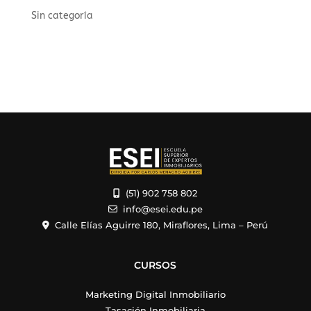
Sin categoría
(51) 902 758 802
info@esei.edu.pe
Calle Elías Aguirre 180, Miraflores, Lima – Perú
CURSOS
Marketing Digital Inmobiliario
Tasación Inmobiliaria