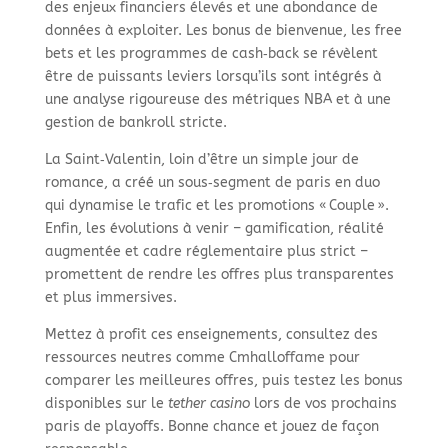
des enjeux financiers élevés et une abondance de
données à exploiter. Les bonus de bienvenue, les free
bets et les programmes de cash‑back se révèlent
être de puissants leviers lorsqu’ils sont intégrés à
une analyse rigoureuse des métriques NBA et à une
gestion de bankroll stricte.
La Saint‑Valentin, loin d’être un simple jour de
romance, a créé un sous‑segment de paris en duo
qui dynamise le trafic et les promotions « Couple ».
Enfin, les évolutions à venir – gamification, réalité
augmentée et cadre réglementaire plus strict –
promettent de rendre les offres plus transparentes
et plus immersives.
Mettez à profit ces enseignements, consultez des
ressources neutres comme Cmhalloffame pour
comparer les meilleures offres, puis testez les bonus
disponibles sur le
tether casino
lors de vos prochains
paris de playoffs. Bonne chance et jouez de façon