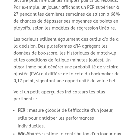
lecture plus fine que les simples points ou rebonds.
Par exemple, un joueur affichant un PER supérieur à
27 pendant les dernières semaines de saison a 68 %
de chances de dépasser ses moyennes de points en
playoffs, selon les modèles de régression linéaire.
Les parieurs utilisent également des outils d’aide à
la décision. Des plateformes d’IA agrègent les
données de box‑score, les historiques de match‑up
et les conditions de fatigue (minutes jouées). Un
algorithme peut générer une probabilité de victoire
ajustée (PVA) qui diffère de la cote du bookmaker de
0,12 point, signalant une opportunité de value bet.
Voici un petit aperçu des indicateurs les plus
pertinents :
PER
: mesure globale de l’efficacité d’un joueur,
utile pour anticiper les performances
individuelles.
Win‑Shares
: estime la contribution d’un joueur aux