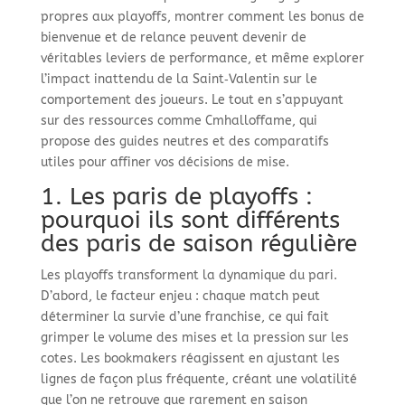
propres aux playoffs, montrer comment les bonus de
bienvenue et de relance peuvent devenir de
véritables leviers de performance, et même explorer
l’impact inattendu de la Saint‑Valentin sur le
comportement des joueurs. Le tout en s’appuyant
sur des ressources comme Cmhalloffame, qui
propose des guides neutres et des comparatifs
utiles pour affiner vos décisions de mise.
1. Les paris de playoffs :
pourquoi ils sont différents
des paris de saison régulière
Les playoffs transforment la dynamique du pari.
D’abord, le facteur enjeu : chaque match peut
déterminer la survie d’une franchise, ce qui fait
grimper le volume des mises et la pression sur les
cotes. Les bookmakers réagissent en ajustant les
lignes de façon plus fréquente, créant une volatilité
que l’on ne retrouve que rarement en saison