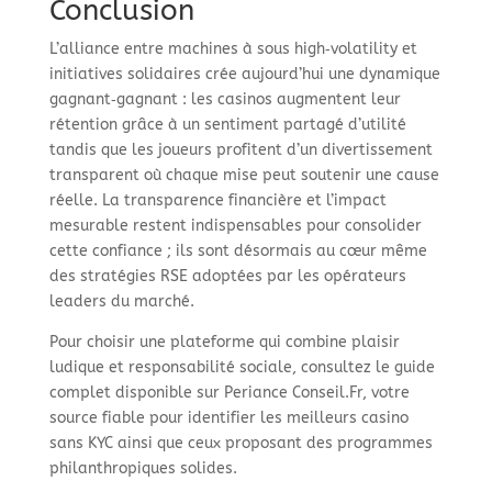
Conclusion
L’alliance entre machines à sous high‑volatility et
initiatives solidaires crée aujourd’hui une dynamique
gagnant‑gagnant : les casinos augmentent leur
rétention grâce à un sentiment partagé d’utilité
tandis que les joueurs profitent d’un divertissement
transparent où chaque mise peut soutenir une cause
réelle. La transparence financière et l’impact
mesurable restent indispensables pour consolider
cette confiance ; ils sont désormais au cœur même
des stratégies RSE adoptées par les opérateurs
leaders du marché.
Pour choisir une plateforme qui combine plaisir
ludique et responsabilité sociale, consultez le guide
complet disponible sur Periance Conseil.Fr, votre
source fiable pour identifier les meilleurs casino
sans KYC ainsi que ceux proposant des programmes
philanthropiques solides.