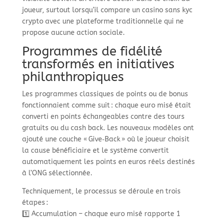
joueur, surtout lorsqu’il compare un casino sans kyc
crypto avec une plateforme traditionnelle qui ne
propose aucune action sociale.
Programmes de fidélité
transformés en initiatives
philanthropiques
Les programmes classiques de points ou de bonus
fonctionnaient comme suit : chaque euro misé était
converti en points échangeables contre des tours
gratuits ou du cash back. Les nouveaux modèles ont
ajouté une couche « Give‑Back » où le joueur choisit
la cause bénéficiaire et le système convertit
automatiquement les points en euros réels destinés
à l’ONG sélectionnée.
Techniquement, le processus se déroule en trois
étapes :
1️⃣ Accumulation – chaque euro misé rapporte 1