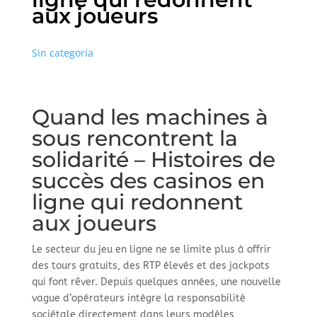
aux joueurs
Sin categoría
Quand les machines à
sous rencontrent la
solidarité – Histoires de
succès des casinos en
ligne qui redonnent
aux joueurs
Le secteur du jeu en ligne ne se limite plus à offrir
des tours gratuits, des RTP élevés et des jackpots
qui font rêver. Depuis quelques années, une nouvelle
vague d’opérateurs intègre la responsabilité
sociétale directement dans leurs modèles