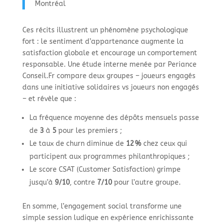
Montréal
Ces récits illustrent un phénomène psychologique
fort : le sentiment d’appartenance augmente la
satisfaction globale et encourage un comportement
responsable. Une étude interne menée par Periance
Conseil.Fr compare deux groupes – joueurs engagés
dans une initiative solidaires vs joueurs non engagés
– et révèle que :
La fréquence moyenne des dépôts mensuels passe
de
3
à
5
pour les premiers ;
Le taux de churn diminue de
12 %
chez ceux qui
participent aux programmes philanthropiques ;
Le score CSAT (Customer Satisfaction) grimpe
jusqu’à
9/10
, contre
7/10
pour l’autre groupe.
En somme, l’engagement social transforme une
simple session ludique en expérience enrichissante