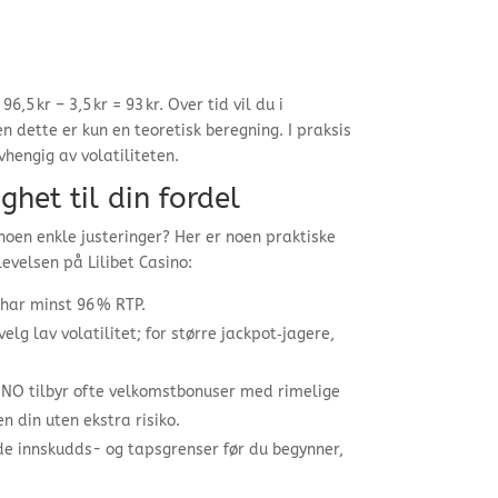
5 kr – 3,5 kr = 93 kr. Over tid vil du i
n dette er kun en teoretisk beregning. I praksis
vhengig av volatiliteten.
ghet til din fordel
oen enkle justeringer? Her er noen praktiske
velsen på Lilibet Casino:
 har minst 96 % RTP.
velg lav volatilitet; for større jackpot‑jagere,
o NO tilbyr ofte velkomstbonuser med rimelige
n din uten ekstra risiko.
både innskudds- og tapsgrenser før du begynner,