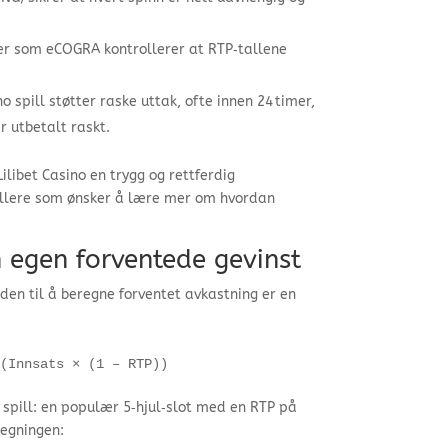
er som eCOGRA kontrollerer at RTP‑tallene
o spill støtter raske uttak, ofte innen 24 timer,
ir utbetalt raskt.
Lilibet Casino en trygg og rettferdig
spillere som ønsker å lære mer om hvordan
n egen forventede gevinst
 den til å beregne forventet avkastning er en
o spill: en populær 5‑hjul‑slot med en RTP på
regningen: