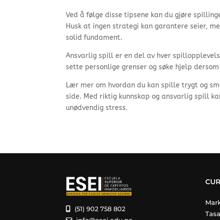
Ved å følge disse tipsene kan du gjøre spill
Husk at ingen strategi kan garantere seier, me
solid fundament.
Ansvarlig spill er en del av hver spillopplevels
sette personlige grenser og søke hjelp dersom 
Lær mer om hvordan du kan spille trygt og smar
side. Med riktig kunnskap og ansvarlig spill ka
unødvendig stress.
CU
Mark
(51) 902 758 802
Tasa
info@esei.edu.pe