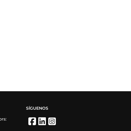
SÍGUENOS
rs: