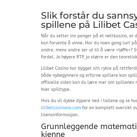
Slik forstår du sann
spillene på Lilibet Ca
Når du setter inn penger på et nettkasino, er
kan forvente å vinne. Har du noen gang lurt på 
andre, mens andre ser ut til å være «tøffe»? Sv
fordel. Jo høyere RTP, jo større er den teoretis
Lilibet Casino har bygget sitt rykte på rettferd
både nybegynnere og erfarne spillere kan spill
offisielle siden kan du lære mer om spillenes
hver spilltype.
Hvis du vil dykke dypere ned i tallene og se h
lilibetcasinono.com
for en komplett oversikt ov
lisensinformasjon.
Grunnleggende matematis
kjenne