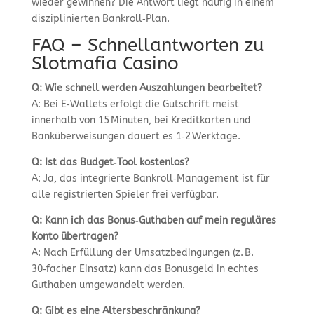
wieder gewinnen? Die Antwort liegt häufig in einem
disziplinierten Bankroll‑Plan.
FAQ – Schnellantworten zu
Slotmafia Casino
Q: Wie schnell werden Auszahlungen bearbeitet?
A: Bei E‑Wallets erfolgt die Gutschrift meist
innerhalb von 15 Minuten, bei Kreditkarten und
Banküberweisungen dauert es 1‑2 Werktage.
Q: Ist das Budget‑Tool kostenlos?
A: Ja, das integrierte Bankroll‑Management ist für
alle registrierten Spieler frei verfügbar.
Q: Kann ich das Bonus‑Guthaben auf mein reguläres
Konto übertragen?
A: Nach Erfüllung der Umsatzbedingungen (z. B.
30‑facher Einsatz) kann das Bonusgeld in echtes
Guthaben umgewandelt werden.
Q: Gibt es eine Altersbeschränkung?