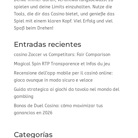
spielen und deine Limits einzuhalten. Nutze die
Tools, die dir das Casino bietet, und genieße das
Spiel mit einem klaren Kopf. Viel Erfolg und viel
Spaß beim Drehen!
Entradas recientes
casino Zoccer vs Competitors: Fair Comparison
Magical Spin RTP Transparence et Infos du jeu
Recensione dell’app mobile per il casinò online:
gioca ovunque in modo sicuro e veloce
Guida strategica ai giochi da tavolo nel mondo del
gambling
Bonos de Duel Casino: cómo maximizar tus
ganancias en 2026
Categorías