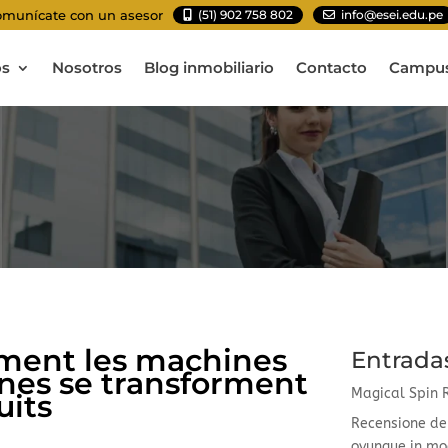
munícate con un asesor
(51) 902 758 802
info@esei.edu.pe
os
Nosotros
Blog inmobiliario
Contacto
Campus
mment les machines
Entrada
nes se transforment
Magical Spin R
uits
Recensione del
ovunque in mo