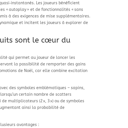
uasi‑instantanés. Les joueurs bénéficient
s « autoplay » et de fonctionnalités « sans
oumis à des exigences de mise supplémentaires.
ynamique et incitent les joueurs à explorer de
tuits sont le cœur du
nalité qui permet au joueur de lancer les
servant la possibilité de remporter des gains
omotions de Noël, car elle combine excitation
 avec des symboles emblématiques – sapins,
s lorsqu’un certain nombre de scatters
 de multiplicateurs (2 x, 3 x) ou de symboles
augmentant ainsi la probabilité de
plusieurs avantages :