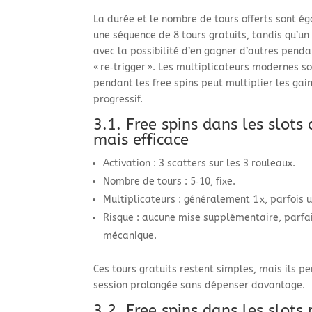
La durée et le nombre de tours offerts sont éga
une séquence de 8 tours gratuits, tandis qu’u
avec la possibilité d’en gagner d’autres pend
« re‑trigger ». Les multiplicateurs modernes s
pendant les free spins peut multiplier les gains
progressif.
3.1. Free spins dans les slots 
mais efficace
Activation : 3 scatters sur les 3 rouleaux.
Nombre de tours : 5‑10, fixe.
Multiplicateurs : généralement 1 x, parfois u
Risque : aucune mise supplémentaire, parfait
mécanique.
Ces tours gratuits restent simples, mais ils p
session prolongée sans dépenser davantage.
3.2. Free spins dans les slots