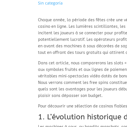
Sin categoría
Chaque année, la période des fêtes crée une v
casino en ligne. Les lumières scintillantes, l
incitent les joueurs à se connecter pour profit
potentiellement lucratif. Les opérateurs prof
en avant des machines à sous décorées de sa
tout en offrant des tours gratuits qui attirent 
Dans cet article, nous comparerons les slots «
aux symboles fruités et aux lignes de paiement
véritables mini‑spectacles vidéo dotés de bon
Nous verrons comment les free spins constituen
quels sont les avantages pour les joueurs débu
plaisir sans dépasser son budget.
Pour découvrir une sélection de casinos fiable
1. L’évolution historique
Les machines à sous, ou bandits manchots, sont