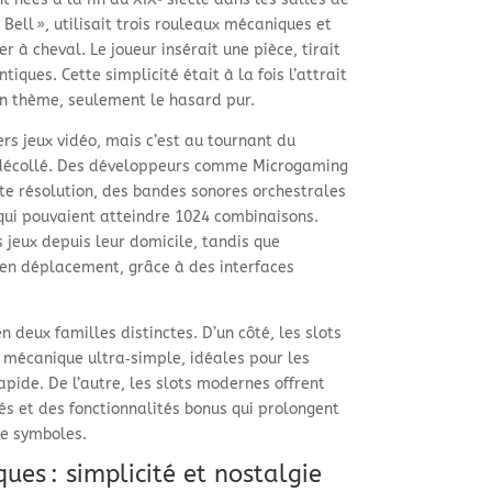
Bell », utilisait trois rouleaux mécaniques et
r à cheval. Le joueur insérait une pièce, tirait
tiques. Cette simplicité était à la fois l’attrait
cun thème, seulement le hasard pur.
rs jeux vidéo, mais c’est au tournant du
t décollé. Des développeurs comme Microgaming
te résolution, des bandes sonores orchestrales
 qui pouvaient atteindre 1024 combinaisons.
s jeux depuis leur domicile, tandis que
 en déplacement, grâce à des interfaces
n deux familles distinctes. D’un côté, les slots
e mécanique ultra‑simple, idéales pour les
pide. De l’autre, les slots modernes offrent
 et des fonctionnalités bonus qui prolongent
de symboles.
ques : simplicité et nostalgie