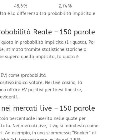
48,6 %
2,74 %
 alta è la differenza tra probabilità implicita e
Probabilità Reale – 150 parole
 quota in probabilità implicita (1 ÷ quota). Poi
le, stimata tramite statistiche storiche o
le supera quella implicita, la quota è
(EV) come (probabilità
ositivo indica valore. Nei live casino, la
no offrire EV positivi per brevi finestre,
evidenti.
g) nei mercati live – 150 parole
cola percentuale inserita nelle quote per
tato. Nei mercati live, il vig si manifesta come
ri. Ad esempio, in una scommessa “Banker” di