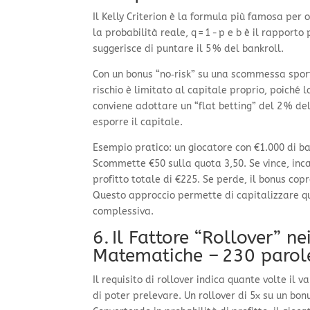
Il Kelly Criterion è la formula più famosa per ott
la probabilità reale, q = 1 − p e b è il rapporto 
suggerisce di puntare il 5 % del bankroll.
Con un bonus “no‑risk” su una scommessa sport
rischio è limitato al capitale proprio, poiché 
conviene adottare un “flat betting” del 2 % de
esporre il capitale.
Esempio pratico: un giocatore con €1.000 di ban
Scommette €50 sulla quota 3,50. Se vince, inca
profitto totale di €225. Se perde, il bonus copr
Questo approccio permette di capitalizzare qu
complessiva.
6. Il Fattore “Rollover” n
Matematiche – 230 parol
Il requisito di rollover indica quante volte i
di poter prelevare. Un rollover di 5x su un bon