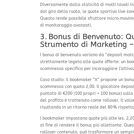
Diversamente dalla staticità di molti tavoli li
dal giro della ruota, le quote sportiva live so
Questo rende possibile sfruttare micro‑movime
di monitoraggio avanzati.
3. Bonus di Benvenuto: 
Strumento di Marketing –
I bonus di benvenuto variano da “deposit match”
strettamente legato alle quote offerte: un b
scommessa specifica per incoraggiare l’attiva
Caso studio: il bookmaker “X” propone un bonu
scommessa con quota 2,00. Il giocatore deposi
puntata di €200 (100 propri + 100 bonus) sulla
del profitto è trattenuto come rollover. Il valo
risultando in un ritorno reale del 80 % rispetto
I bookmaker impostano quote più alte (es. 2,2
al fine di rendere il bonus più allettante. Qu
rollover contenuto, può trasformare un semplic