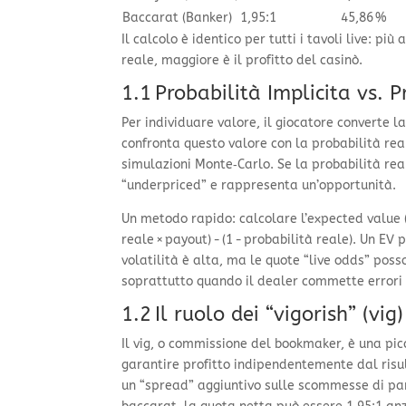
Baccarat (Banker)
1,95:1
45,86 %
Il calcolo è identico per tutti i tavoli live: più
reale, maggiore è il profitto del casinò.
1.1 Probabilità Implicita vs. 
Per individuare valore, il giocatore converte la
confronta questo valore con la probabilità rea
simulazioni Monte‑Carlo. Se la probabilità rea
“underpriced” e rappresenta un’opportunità.
Un metodo rapido: calcolare l’expected value 
reale × payout) − (1 − probabilità reale). Un EV p
volatilità è alta, ma le quote “live odds” posso
soprattutto quando il dealer commette errori 
1.2 Il ruolo dei “vigorish” (vi
Il vig, o commissione del bookmaker, è una pic
garantire profitto indipendentemente dal risul
un “spread” aggiuntivo sulle scommesse di pa