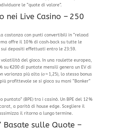
ndividuare le “quote di valore”.
o nei Live Casino – 250
a costanza con punti convertibili in “reload
ma offre il 10 % di cash‑back su tutte le
 sui depositi effettuati entro le 23:59.
 volatilità del gioco. In una roulette europea,
0 % su €200 di puntate mensili genera un EV di
on varianza più alta (σ ≈ 1,25), lo stesso bonus
iù profittevole se si gioca su mani “Banker”
ro puntato” (BPE) tra i casinò. Un BPE del 12 %
carat, a parità di house edge. Scegliere il
ssimizza il ritorno a lungo termine.
g” Basate sulle Quote –