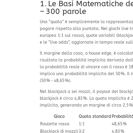
1. Le Basi Matematiche de
– 300 parole
Una “quota” è semplicemente la rappresentazi
pagare rispetto alla puntata. Nei giochi live tr
europea 1:1 sul rosso), quote variabili (black
e le “live odds”, aggiornate in tempo reale sul
Il margine della casa, o house edge, è calcola
risultato la probabilità implicita derivata da
la probabilità reale di vincere con il rosso è 1
implica una probabilità implicita del 50 %. Il
(50 % − 48,65 %).
Nel blackjack a sei mazzi, il payout del blackj
blackjack è circa 4,83 %. La quota implicita è 2 
implicita, generando un margine di circa 2,5 % 
Gioco
Quota standard
Probabilit
Roulette rossa
1:1
48,65 %
Blackjack (6 mazzi)
3:2
4,83 %