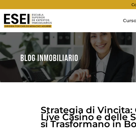
Co
Curs
BLOG INMOBILIARIO
Strategia di Vincita
Live Casino e delle
si Trasformano in B