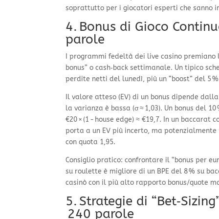
soprattutto per i giocatori esperti che sanno i
4. Bonus di Gioco Continu
parole
I programmi fedeltà dei live casino premiano l
bonus” o cash‑back settimanale. Un tipico sche
perdite netti del lunedì, più un “boost” del 5 %
Il valore atteso (EV) di un bonus dipende dalla
la varianza è bassa (σ ≈ 1,03). Un bonus del 1
€20 × (1 − house edge) ≈ €19,7. In un baccarat c
porta a un EV più incerto, ma potenzialmente p
con quota 1,95.
Consiglio pratico: confrontare il “bonus per eu
su roulette è migliore di un BPE del 8 % su bac
casinò con il più alto rapporto bonus/quote ma
5. Strategie di “Bet‑Sizin
240 parole