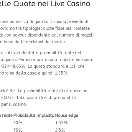
lle Quote nei Live Casino
one numerica di quanto il casinò prevede di
oviamo tre tipologie: quote fisse (es. roulette
jack con payout dipendente dal numero di mazzi)
la base delle decisioni del dealer.
to sottraendo dalla probabilità reale del
lla quota. Per esempio, in una roulette europea
8/37 ≈ 48,65 %. La quota standard è 1:1, che
 margine della casa è quindi 1,35 %
ack è 3:2. La probabilità reale di ottenere un
÷ (3/2) ≈ 1,33, ossia 75 % di probabilità
per il casinò.
à reale
Probabilità implicita
House edge
50 %
1,35 %
75 %
2,5 %