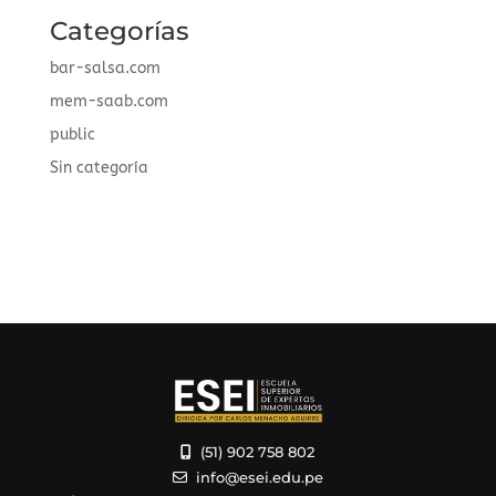
Categorías
bar-salsa.com
mem-saab.com
public
Sin categoría
(51) 902 758 802
info@esei.edu.pe