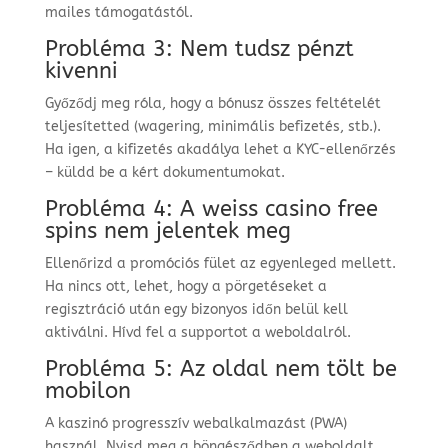
mailes támogatástól.
Probléma 3: Nem tudsz pénzt
kivenni
Győződj meg róla, hogy a bónusz összes feltételét
teljesítetted (wagering, minimális befizetés, stb.).
Ha igen, a kifizetés akadálya lehet a KYC-ellenőrzés
– küldd be a kért dokumentumokat.
Probléma 4: A weiss casino free
spins nem jelentek meg
Ellenőrizd a promóciós fület az egyenleged mellett.
Ha nincs ott, lehet, hogy a pörgetéseket a
regisztráció után egy bizonyos időn belül kell
aktiválni. Hívd fel a supportot a weboldalról.
Probléma 5: Az oldal nem tölt be
mobilon
A kaszinó progresszív webalkalmazást (PWA)
használ. Nyisd meg a böngésződben a weboldalt,