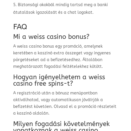
Biztonsági okokból mindig tartsd meg a banki
átutalások igazolását és a chat logokat.
FAQ
Mi a weiss casino bonus?
A weiss casino bonus egy promóció, amelynek
keretében a kaszinó extra összeget vagy ingyenes
pörgetéseket ad a befizetésedhez. Általában
meghatározott fogadási feltételekhez kötött.
Hogyan igényelhetem a weiss
casino free spins-t?
A regisztráció után a bónusz menüpontban
aktiválhatod, vagy automatikusan jóváírják a
befizetést követően. Olvasd el a promóció részleteit
a kaszinó oldalán.
Milyen fogadási követelmények
vonatkoznak a weiss casino