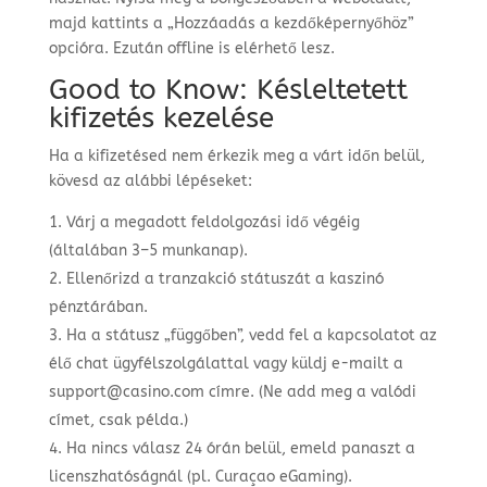
majd kattints a „Hozzáadás a kezdőképernyőhöz”
opcióra. Ezután offline is elérhető lesz.
Good to Know: Késleltetett
kifizetés kezelése
Ha a kifizetésed nem érkezik meg a várt időn belül,
kövesd az alábbi lépéseket:
Várj a megadott feldolgozási idő végéig
(általában 3–5 munkanap).
Ellenőrizd a tranzakció státuszát a kaszinó
pénztárában.
Ha a státusz „függőben”, vedd fel a kapcsolatot az
élő chat ügyfélszolgálattal vagy küldj e-mailt a
support@casino.com címre. (Ne add meg a valódi
címet, csak példa.)
Ha nincs válasz 24 órán belül, emeld panaszt a
licenszhatóságnál (pl. Curaçao eGaming).