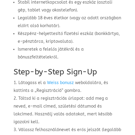
Stabil internetkapcsolat és egy eszköz (asztali
gép, tablet vagy okostelefon).
Legalább 18 éves életkor (vagy az adott országban
előírt alsó korhatár).
Készpénz-helyettesítő fizetési eszköz (bankkártya,
e-pénztárca, kriptovaluta).
Ismeretek a felelős játékról és a
bónuszfeltételekről.
Step-by-Step Sign-Up
Látogass el a
Weiss bonusz
weboldalára, és
kattints a „Regisztráció” gombra.
Töltsd ki a regisztrációs űrlapot: add meg a
neved, e-mail címed, születési dátumod és
lakcímed. Használj valós adatokat, mert később
igazolni kell.
Válassz felhasználónevet és erős jelszót (legalább