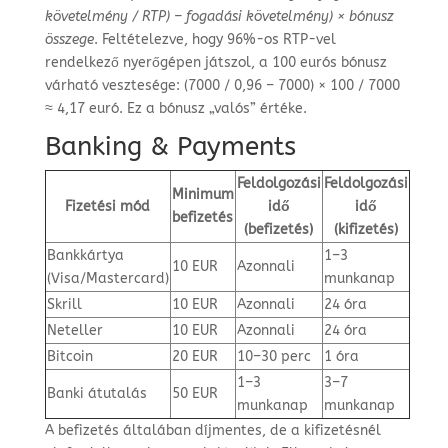
követelmény / RTP) – fogadási követelmény) × bónusz
összege
. Feltételezve, hogy 96%-os RTP-vel
rendelkező nyerőgépen játszol, a 100 eurós bónusz
várható vesztesége: (7000 / 0,96 – 7000) × 100 / 7000
≈ 4,17 euró. Ez a bónusz „valós” értéke.
Banking & Payments
Feldolgozási
Feldolgozási
Minimum
Fizetési mód
idő
idő
befizetés
(befizetés)
(kifizetés)
Bankkártya
1–3
10 EUR
Azonnali
(Visa/Mastercard)
munkanap
Skrill
10 EUR
Azonnali
24 óra
Neteller
10 EUR
Azonnali
24 óra
Bitcoin
20 EUR
10–30 perc
1 óra
1–3
3–7
Banki átutalás
50 EUR
munkanap
munkanap
A befizetés általában díjmentes, de a kifizetésnél