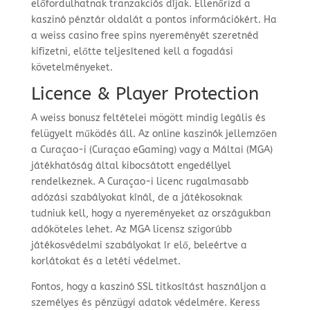
előfordulhatnak tranzakciós díjak. Ellenőrizd a
kaszinó pénztár oldalát a pontos információkért. Ha
a weiss casino free spins nyereményét szeretnéd
kifizetni, előtte teljesítened kell a fogadási
követelményeket.
Licence & Player Protection
A weiss bonusz feltételei mögött mindig legális és
felügyelt működés áll. Az online kaszinók jellemzően
a Curaçao-i (Curaçao eGaming) vagy a Máltai (MGA)
játékhatóság által kibocsátott engedéllyel
rendelkeznek. A Curaçao-i licenc rugalmasabb
adózási szabályokat kínál, de a játékosoknak
tudniuk kell, hogy a nyereményeket az országukban
adóköteles lehet. Az MGA licensz szigorúbb
játékosvédelmi szabályokat ír elő, beleértve a
korlátokat és a letéti védelmet.
Fontos, hogy a kaszinó SSL titkosítást használjon a
személyes és pénzügyi adatok védelmére. Keress