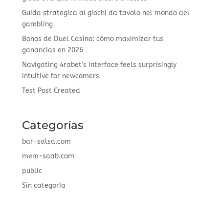
Guida strategica ai giochi da tavolo nel mondo del
gambling
Bonos de Duel Casino: cómo maximizar tus
ganancias en 2026
Navigating 4rabet’s interface feels surprisingly
intuitive for newcomers
Test Post Created
Categorías
bar-salsa.com
mem-saab.com
public
Sin categoría