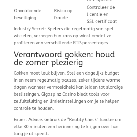
Controleer de
Onvoldoende
Risico op
licentie en
beveiliging
fraude
SSL‑certificaat
Industry Secret: Spelers die regelmatig van spel
wisselen, verhogen hun kans op winst omdat ze
profiteren van verschillende RTP‑percentages.
Verantwoord gokken: houd
de zomer plezierig
Gokken moet leuk blijven. Stel een dagelijks budget
in en neem regelmatig pauzes, zeker tijdens warme
dagen wanneer vermoeidheid kan leiden tot slordige
beslissingen. Gigaspinz Casino biedt tools voor
zelfuitsluiting en limietinstellingen om je te helpen
controle te houden.
Expert Advice: Gebruik de “Reality Check” functie om
elke 30 minuten een herinnering te krijgen over hoe
lang je al speelt.