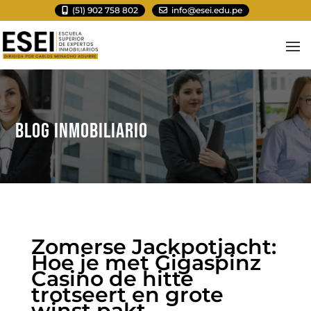
(51) 902 758 802
info@esei.edu.pe
BLOG INMOBILIARIO
Zomerse Jackpotjacht:
Hoe je met Gigaspinz
Casino de hitte
trotseert en grote
winst pakt