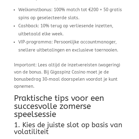
Welkomstbonus: 100% match tot €200 + 50 gratis
spins op geselecteerde slots.
Cashback: 10% terug op verliesende inzetten,
uitbetaald elke week.
VIP‑programma: Persoonlijke accountmanager,
snellere uitbetalingen en exclusieve toernooien.
Important: Lees altijd de inzetvereisten (wagering)
van de bonus. Bij Gigaspinz Casino moet je de
bonusbedrag 30‑maal doorspelen voordat je kunt
opnemen.
Praktische tips voor een
succesvolle zomerse
speelsessie
1. Kies de juiste slot op basis van
volatiliteit